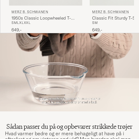
MERZ B. SCHWANEN
MERZ B. SCHWANEN
1950s Classic Loopwheeled T-
Classic Fit Sturdy T-Shi
S
M
L
XL
XXL
S
M
shirt White
649,-
649,-
Sådan passer du på og opbevarer strikkede trøjer
Hvad varmer bedre og er mere behageligt at have på i