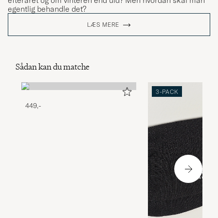
efteråret og om vinteren end uld? Men hvordan skal man
egentlig behandle det?
LÆS MERE
Sådan kan du matche
3-PACK
449,-