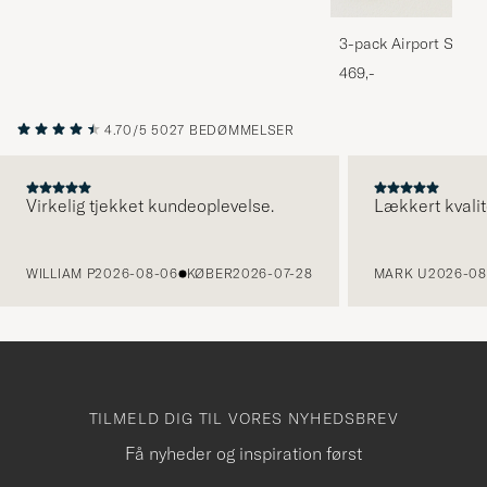
3-pack Airport Socks
Melange
469,-
4.70/5
5027 BEDØMMELSER
Virkelig tjekket kundeoplevelse.
Lækkert kvalit
FORRIGE
WILLIAM P
2026-08-06
KØBER
2026-07-28
MARK U
2026-08
TILMELD DIG TIL VORES NYHEDSBREV
Få nyheder og inspiration først