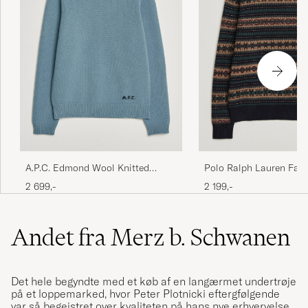
A.P.C. Edmond Wool Knitted
Polo Ralph Lauren Fair 
Sweater Light Blue Melange
Sweater Navy Combo
2 699,-
2 199,-
Andet fra Merz b. Schwanen
Det hele begyndte med et køb af en langærmet undertrøje
på et loppemarked, hvor Peter Plotnicki eftergfølgende
var så begejstret over kvaliteten på hans nye erhvervelse,