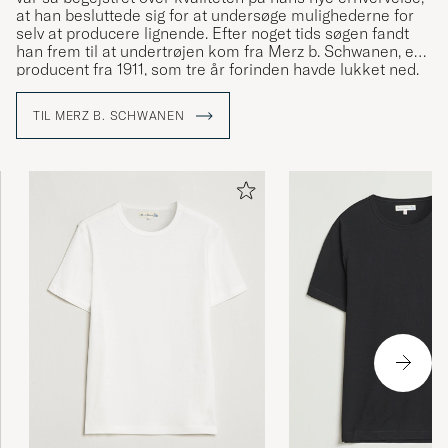
at han besluttede sig for at undersøge mulighederne for
selv at producere lignende. Efter noget tids søgen fandt
han frem til at undertrøjen kom fra Merz b. Schwanen, en
producent fra 1911, som tre år forinden havde lukket ned.
Plotnicki tog kontakt til den tidligere ejer og fik sidenhen
lov til at genetablere produktionen efter samme opskrift
TIL MERZ B. SCHWANEN
og under samme varemærke – og således blev Merz b.
Schwanen skabt på ny.
Udbuddet fra Merz b. Schwanen er meget centreret om
holdbare basisvarer i højeste kvalitet, hvilket bl.a.
indebærer t-shirts, trøjer, undertøj og lignende.