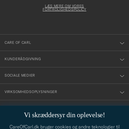
för
Newsl
dfyldes
Form
LÆS MERE OM VORES
att
FORTROLIGHEDSPOLICY
du
anmälde
dig
till
CARE OF CARL
vårt
nyhetsbrev!
KUNDERÅDGIVNING
SOCIALE MEDIER
VIRKSOMHEDSOPLYSNINGER
Vi skræddersyr din oplevelse!
STILRÅD
CareOfCarl.dk bruger cookies og andre teknologier til
Behøver du hjælp til at finde din stil? Lad os hjælpe dig, vi hjælper