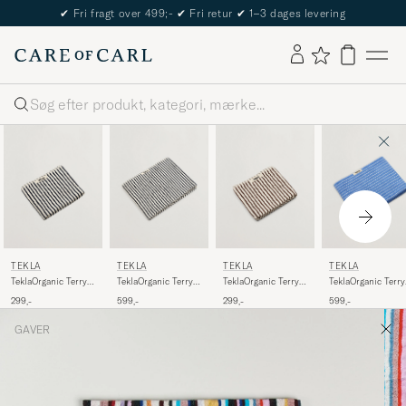
✔
Fri fragt over 499;-
✔
Fri retur
✔
1–3 dages levering
Søg
TEKLA
TEKLA
TEKLA
TEKLA
TeklaOrganic Terry
TeklaOrganic Terry
TeklaOrganic Terry
TeklaOrganic Terry
Hand TowelSailor
Bath TowelSailor
Hand TowelKodiak
Bath TowelClear
299,-
599,-
299,-
599,-
Stripes
Stripes
Stripes
Blue Stripes
GAVER