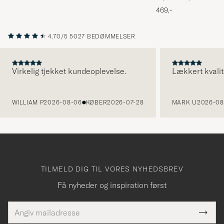
Melange
469,-
4.70/5
5027 BEDØMMELSER
Virkelig tjekket kundeoplevelse.
Lækkert kvalit
FORRIGE
WILLIAM P
2026-08-06
KØBER
2026-07-28
MARK U
2026-08
TILMELD DIG TIL VORES NYHEDSBREV
Få nyheder og inspiration først
E-
Tack
Dette
mailadresse
Submi
elt skal