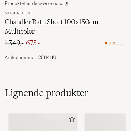
Produktet er desværre udsolgt.
MISSONI HOME
Chandler Bath Sheet 100x150cm
Multicolor
1 349,-
675,-
UDSOLGT
Ordinary pris
Nedsat pris
Artikelnummer: 25114110
Lignende
produkter