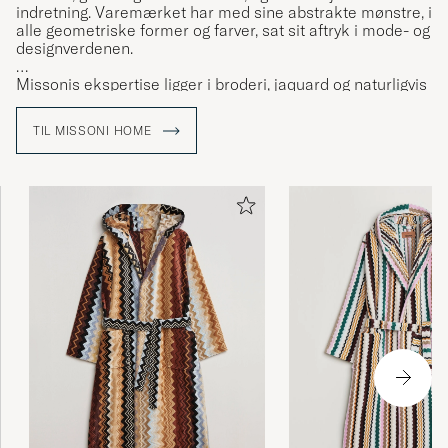
indretning. Varemærket har med sine abstrakte mønstre, i
alle geometriske former og farver, sat sit aftryk i mode- og
designverdenen.
Missonis ekspertise ligger i broderi, jaquard og naturligvis
det klassiske zigzag-mønster, som forbindes med
varemærket. Opdag missoni Home, og tekstiler der sætter
TIL MISSONI HOME
kulør på hverdagen.