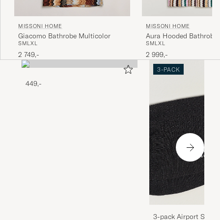
MISSONI HOME
MISSONI HOME
Giacomo Bathrobe Multicolor
Aura Hooded Bathrobe 
S
M
L
XL
S
M
L
XL
2 749,-
2 999,-
3-PACK
449,-
3-pack Airport Socks