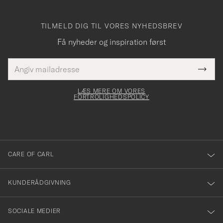
TILMELD DIG TIL VORES NYHEDSBREV
Få nyheder og inspiration først
E-
Tack
Dette
mailadresse
Submi
elt skal
för
Newsl
dfyldes
Form
LÆS MERE OM VORES
att
FORTROLIGHEDSPOLICY
du
anmälde
dig
till
CARE OF CARL
vårt
nyhetsbrev!
KUNDERÅDGIVNING
SOCIALE MEDIER