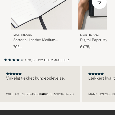
MONTBLANC
MONTBLANC
Sartorial Leather Medium
Digital Paper Mystery
Notebook, Lined Blue
705,-
6 975,-
4.70/5
5122 BEDØMMELSER
Virkelig tjekket kundeoplevelse.
Lækkert kvalit
FORRIGE
WILLIAM P
2026-08-06
KØBER
2026-07-28
MARK U
2026-08