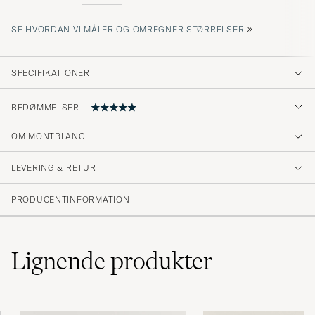
»
SE HVORDAN VI MÅLER OG OMREGNER STØRRELSER
SPECIFIKATIONER
BEDØMMELSER
OM MONTBLANC
Effektiv og venlig håndtering af returnering
LEVERING & RETUR
ROLF P
KØBTE PÅ CAREOFCARL.DK
PRODUCENTINFORMATION
Wie bestellt und erwartet.
Lignende
produkter
ROLF K
KØBTE PÅ CAREOFCARL.DE