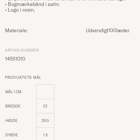
• Bogmærkebånd i satin.
• Logo i resin.
Materiale:
Udvendigt100læder.
ARTIKELNUMMER
14551010
PRODUKTETS MÅL
MÅL I CM
BREDDE
22
HØJDE
26,5
DYBDE
1,5