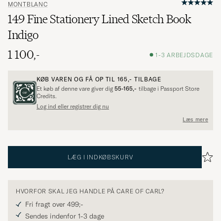
MONTBLANC
149 Fine Stationery Lined Sketch Book
Indigo
1 100,-
1-3 ARBEJDSDAGE
KØB VAREN OG FÅ OP TIL
165,-
TILBAGE
Et køb af denne vare giver dig
55-165,-
tilbage i Passport Store
Credits.
Log ind eller registrer dig nu
Læs mere
LÆG I INDKØBSKURV
HVORFOR SKAL JEG HANDLE PÅ CARE OF CARL?
Fri fragt over 499;-
Sendes indenfor 1-3 dage