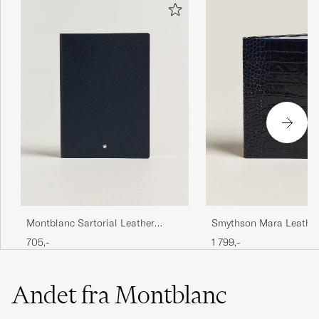
Smythson Mara Leathe
Montblanc Sartorial Leather
Navy
Medium Notebook, Lined Blue
1 799,-
705,-
Andet fra Montblanc