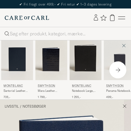
✔
Fri fragt over 499;-
✔
Fri retur
✔
1–3 dages levering
Søg
SMYTHSON
SMYTHSON
MONTBLANC
MONTBLANC
Mara Leather
Panama Notebook
Sartorial Leather
Notebook Large,
Notebook Navy
"The Boss" Navy
Medium Notebook,
Saffiano Leather,
1 799,-
499,-
705,-
1 255,-
Lined Blue
Lined Black
LIVSSTIL
/
NOTESBØGER