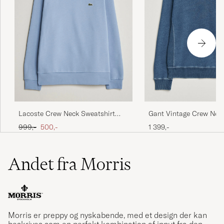
Lacoste Crew Neck Sweatshirt
Gant Vintage Crew Nec
Aphylla Blue
Sweatshirt Indigo
Ordinary pris
Nedsat pris
999,-
500,-
1 399,-
Andet fra Morris
Morris er preppy og nyskabende, med et design der kan