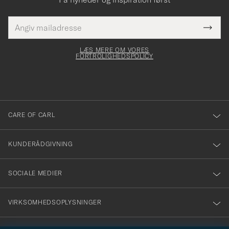
E-
Tack
Dette
mailadresse
Submi
elt skal
för
Newsl
dfyldes
Form
LÆS MERE OM VORES
att
FORTROLIGHEDSPOLICY
du
anmälde
dig
till
CARE OF CARL
vårt
nyhetsbrev!
KUNDERÅDGIVNING
SOCIALE MEDIER
VIRKSOMHEDSOPLYSNINGER