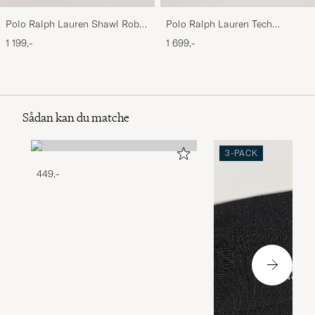
Polo Ralph Lauren Shawl Robe
Polo Ralph Lauren Tech
Navy
Performance Full Zip Light
1 199,-
1 699,-
Sport Heather
Sådan kan du matche
3-PACK
449,-