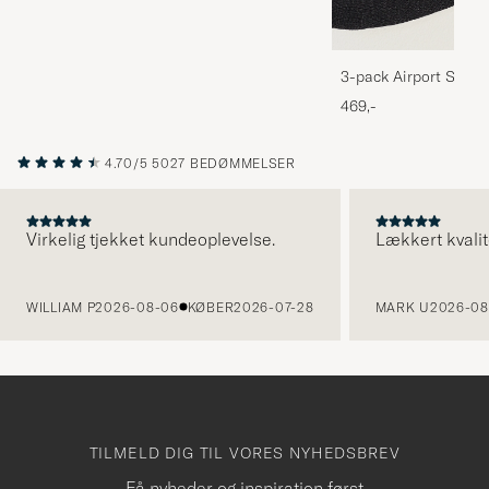
3-pack Airport Socks
Melange
469,-
4.70/5
5027 BEDØMMELSER
Virkelig tjekket kundeoplevelse.
Lækkert kvalit
FORRIGE
WILLIAM P
2026-08-06
KØBER
2026-07-28
MARK U
2026-08
TILMELD DIG TIL VORES NYHEDSBREV
Få nyheder og inspiration først