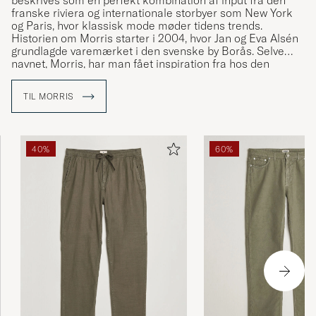
beskrives som en perfekt kombination af input fra den
franske riviera og internationale storbyer som New York
og Paris, hvor klassisk mode møder tidens trends.
Historien om Morris starter i 2004, hvor Jan og Eva Alsén
grundlagde varemærket i den svenske by Borås. Selve
navnet, Morris, har man fået inspiration fra hos den
klassiske herretøjsbutik fra Stockholm ved samma navn,
som havde sin storhedstid mellem 1950 og 1970.
TIL MORRIS
40%
60%