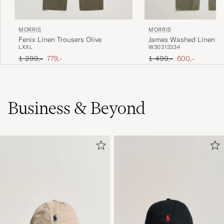
MORRIS
MORRIS
Fenix Linen Trousers Olive
James Washed Linen 5-
L
XXL
W30
31
33
34
Pants Olive
Ordinary pris
Nedsat pris
Ordinary pris
Nedsat pris
1 299,-
779,-
1 499,-
600,-
Business & Beyond