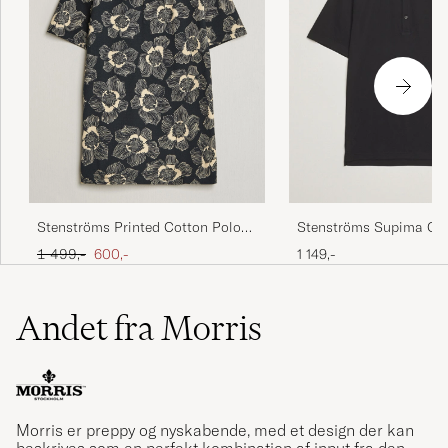
Stenströms Printed Cotton Polo
Stenströms Supima Cot
Black
Shirt Black
Ordinary pris
Nedsat pris
1 499,-
600,-
1 149,-
Andet fra Morris
Morris er preppy og nyskabende, med et design der kan