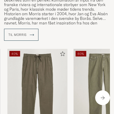
beskrives som en perfekt kombination af input fra den
franske riviera og internationale storbyer som New York
og Paris, hvor klassisk mode møder tidens trends.
Historien om Morris starter i 2004, hvor Jan og Eva Alsén
grundlagde varemærket i den svenske by Borås. Selve
navnet, Morris, har man fået inspiration fra hos den
klassiske herretøjsbutik fra Stockholm ved samma navn,
som havde sin storhedstid mellem 1950 og 1970.
TIL MORRIS
40%
60%