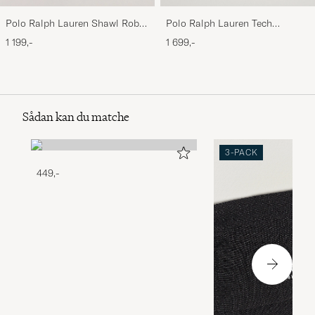
Polo Ralph Lauren Shawl Robe
Polo Ralph Lauren Tech
Navy
Performance Full Zip Light
1 199,-
1 699,-
Sport Heather
Sådan kan du matche
3-PACK
449,-