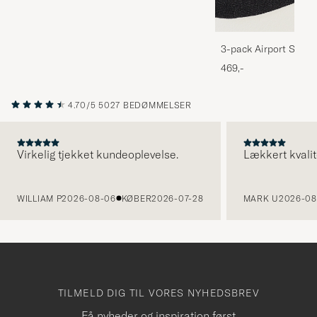
3-pack Airport Socks
Melange
469,-
4.70/5
5027 BEDØMMELSER
Virkelig tjekket kundeoplevelse.
Lækkert kvalit
FORRIGE
WILLIAM P
2026-08-06
KØBER
2026-07-28
MARK U
2026-08
TILMELD DIG TIL VORES NYHEDSBREV
Få nyheder og inspiration først