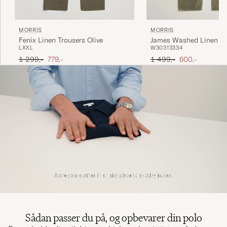
MORRIS
MORRIS
Fenix Linen Trousers Olive
James Washed Linen 5-
L
XXL
W30
31
33
34
Pants Olive
Ordinary pris
Nedsat pris
Ordinary pris
Nedsat pris
1 299,-
779,-
1 499,-
600,-
Sådan passer du på, og opbevarer din polo