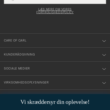
Submi
elt skal
för
Newsl
dfyldes
Form
LÆS MERE OM VORES
att
FORTROLIGHEDSPOLICY
du
anmälde
dig
till
CARE OF CARL
vårt
nyhetsbrev!
KUNDERÅDGIVNING
SOCIALE MEDIER
VIRKSOMHEDSOPLYSNINGER
Vi skræddersyr din oplevelse!
STILRÅD