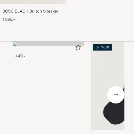
BOSS BLACK Bulton Sneaker
White
1 999,-
3-PACK
449,-