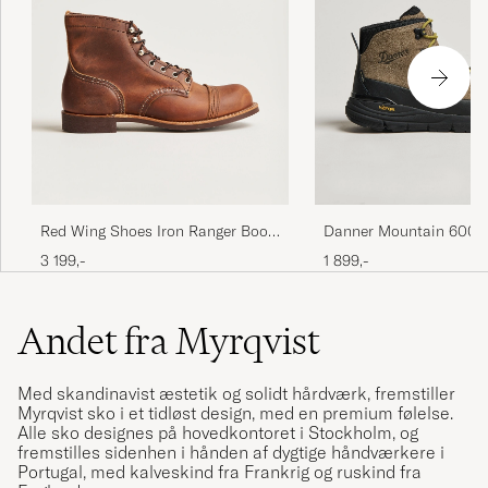
Red Wing Shoes Iron Ranger Boot
Danner Mountain 600 
Copper Rough/Though Leather
Trail Boot Olive
3 199,-
1 899,-
Andet fra Myrqvist
Med skandinavist æstetik og solidt hårdværk, fremstiller
Myrqvist sko i et tidløst design, med en premium følelse.
Alle sko designes på hovedkontoret i Stockholm, og
fremstilles sidenhen i hånden af dygtige håndværkere i
Portugal, med kalveskind fra Frankrig og ruskind fra