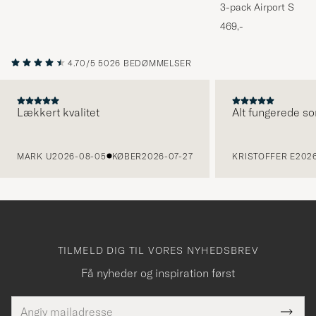
3-pack Airport Socks
Melange
469,-
4.70/5
5026 BEDØMMELSER
Lækkert kvalitet
Alt fungerede so
FORRIGE
MARK U
2026-08-05
KØBER
2026-07-27
KRISTOFFER E
2026
TILMELD DIG TIL VORES NYHEDSBREV
Få nyheder og inspiration først
E-
Tack
Dette
mailadresse