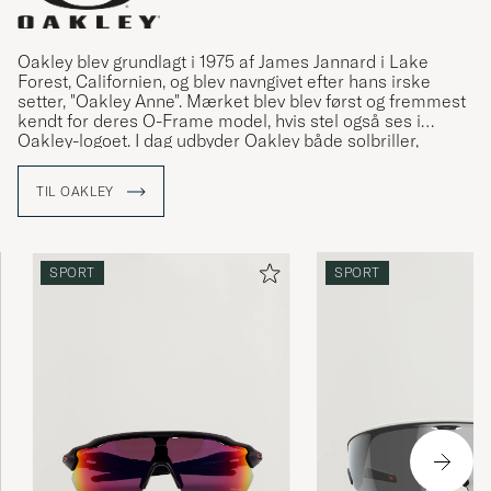
Oakley blev grundlagt i 1975 af James Jannard i Lake
Forest, Californien, og blev navngivet efter hans irske
setter, "Oakley Anne". Mærket blev blev først og fremmest
kendt for deres O-Frame model, hvis stel også ses i
Oakley-logoet. I dag udbyder Oakley både solbriller,
goggles, tøj, sko og diverse andet tilbehør.
TIL OAKLEY
SPORT
SPORT