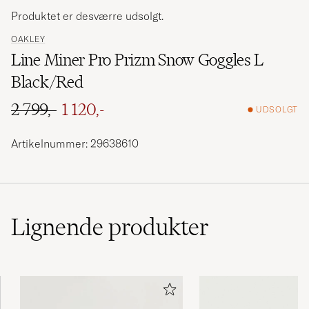
Produktet er desværre udsolgt.
OAKLEY
Line Miner Pro Prizm Snow Goggles L
Black/Red
2 799,-
1 120,-
UDSOLGT
Ordinary pris
Nedsat pris
Artikelnummer: 29638610
Lignende
produkter