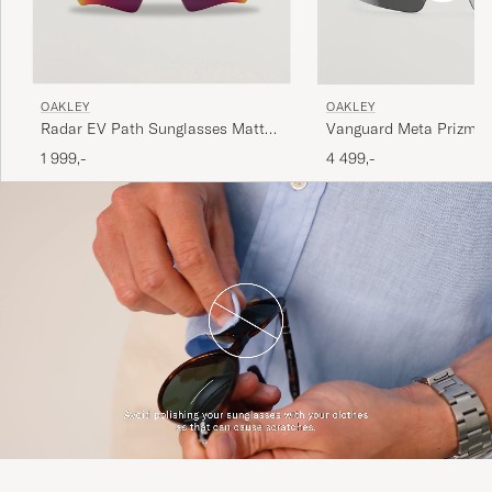
OAKLEY
OAKLEY
Radar EV Path Sunglasses Matte
Vanguard Meta Prizm S
Black
Black
1 999,-
4 499,-