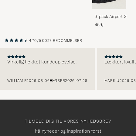
3-pack Airport Socks
Melange
469,-
4.70/5
5027 BEDØMMELSER
Virkelig tjekket kundeoplevelse.
Lækkert kvalit
FORRIGE
WILLIAM P
2026-08-06
KØBER
2026-07-28
MARK U
2026-08
TILMELD DIG TIL VORES NYHEDSBREV
Få nyheder og inspiration først