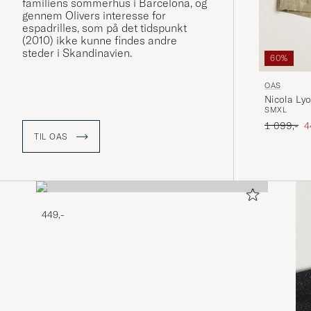
familiens sommerhus i Barcelona, og
gennem Olivers interesse for
espadrilles, som på det tidspunkt
(2010) ikke kunne findes andre
steder i Skandinavien.
60%
OAS
Nicola Lyo
S
M
XL
Ordinary p
N
1 099,-
4
TIL OAS
449,-