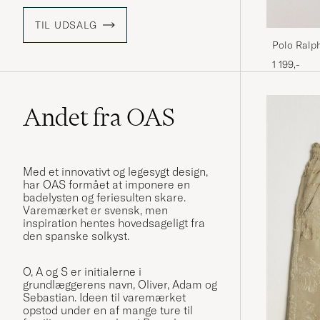
TIL UDSALG
Polo Ralp
1 199,-
Andet fra OAS
Med et innovativt og legesygt design,
har OAS formået at imponere en
badelysten og feriesulten skare.
Varemærket er svensk, men
inspiration hentes hovedsageligt fra
den spanske solkyst.
O, A og S er initialerne i
grundlæggerens navn, Oliver, Adam og
Sebastian. Ideen til varemærket
opstod under en af ​​mange ture til