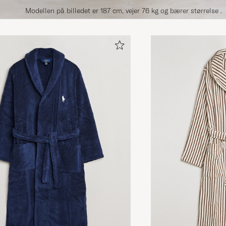
Modellen på billedet er 187 cm, vejer 76 kg og bærer størrelse .