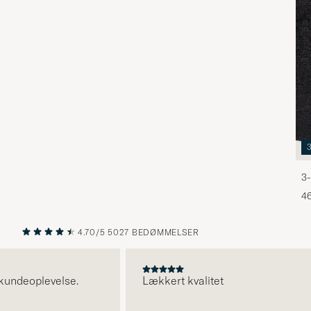
3-
46
4.70/5
5027 BEDØMMELSER
FORRIGE
NÆSTE
ndeoplevelse.
Lækkert kvalitet