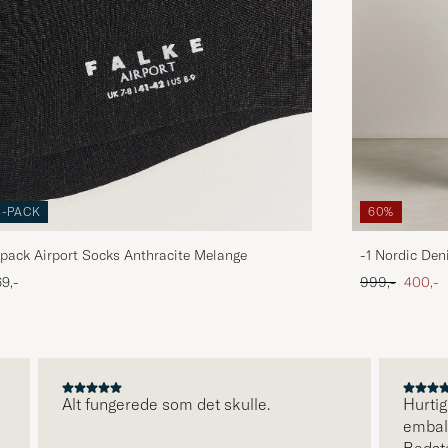
3-PACK
60%
pack Airport Socks Anthracite Melange
-1 Nordic Den
Ordinary pris
Nedsat
9,-
999,-
400,-
Alt fungerede som det skulle.
Hurtig le
emballage
Bedste h