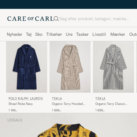
Søg
Nyheder
Tøj
Sko
Tilbehør
Ure
Tasker
Livsstil
Mærker
Out
POLO RALPH LAUREN
TEKLA
TEKLA
Shawl Robe Navy
Organic Terry Hooded
Organic Terry Classic
Bathrobe Kodiak Stripes
Bathrobe Sailor Stripes
1 199,-
1 699,-
1 699,-
UDSALG