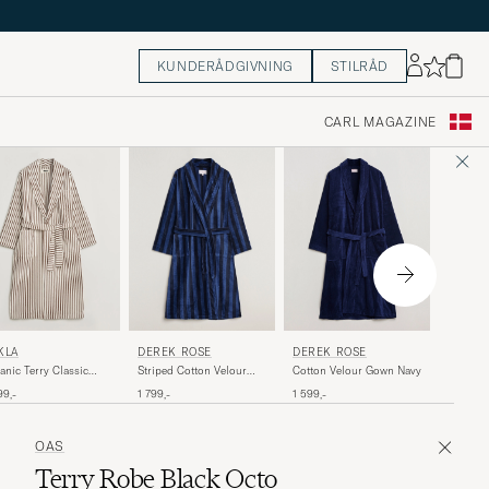
KUNDERÅDGIVNING
STILRÅD
CARL MAGAZINE
DEREK
DEREK ROSE
DEREK ROSE
KLA
Striped
Striped Cotton Velour
Cotton Velour Gown Navy
anic Terry Classic
Gown N
Gown Navy
hrobe Kodiak Stripes
2 999,-
1 799,-
1 599,-
99,-
OAS
Terry Robe Black Octo