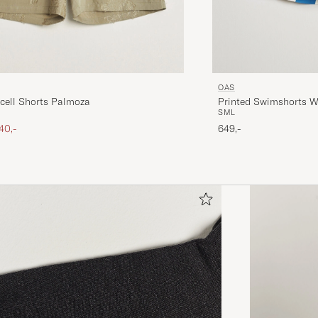
OAS
Printed Swimshorts W
cell Shorts Palmoza
S
M
L
ris
edsat pris
649,-
40,-