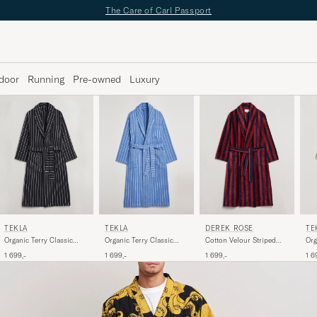
✔
Fri fragt over 499;-
✔
Fri retur
✔
1–3 dages levering
door
Running
Pre-owned
Luxury
TEKLA
TEKLA
DEREK ROSE
TE
Organic Terry Classic
Organic Terry Classic
Cotton Velour Striped
Org
Bathrobe Antwerp
Bathrobe Marseille
Gown Red/Blue
Bat
1 699,-
1 699,-
1 699,-
1 6