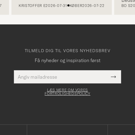
KRISTOFFER E
2026-07-31
KØBER
2026-07-22
BO S
2026
TILMELD DIG TIL VORES NYHEDSBREV
Få nyheder og inspiration først
E-
Dette
mailadresse
Submit
felt skal
Newslette
udfyldes
Form
LÆS MERE OM VORES
FORTROLIGHEDSPOLICY