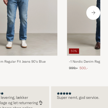
50%
im Regular Fit Jeans 90's Blue
-1 Nordic Denim Regular 
 pris
Ordinary pris
Nedsat pris
999,-
500,-
vering, lækker
Super nemt, god service.
 og let returnering 👌
erre shop online