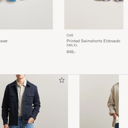
OAS
aver
Printed Swimshorts Eldovado
S
M
L
XL
649,-