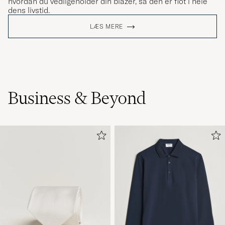
hvordan du vedligeholder din blazer, så den er flot i hele
dens livstid.
LÆS MERE
Business & Beyond