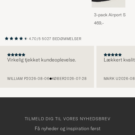
3-pack Airport Socks
Melange
469,-
4.70/5
5027 BEDØMMELSER
Virkelig tjekket kundeoplevelse.
Lækkert kvalit
FORRIGE
WILLIAM P
2026-08-06
KØBER
2026-07-28
MARK U
2026-08
TILMELD DIG TIL VORES NYHEDSBREV
Få nyheder og inspiration først