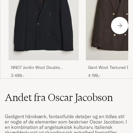
NN07 Jordin Wool Double
Gant Wool Textured Do
Breasted Blazer Deep Navy
Breasted Blazer Black 
3 499,-
4 199,-
Andet fra Oscar Jacobson
Gedigent håndværk, fantasifulde detaljer og en tidløs stil
er nogle af de elementer som beskriver Oscar Jacobson. I
en kombination af angelsaksisk kulturarv, italiensk
skrædderkunst og skandinavisk enkelhed fremstiller