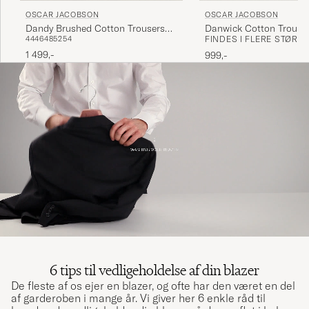
OSCAR JACOBSON
OSCAR JACOBSON
Dandy Brushed Cotton Trousers
Danwick Cotton Trouse
44
46
48
52
54
FINDES I FLERE STØRR
Blue
1 499,-
999,-
6 tips til vedligeholdelse af din blazer
De fleste af os ejer en blazer, og ofte har den været en del
af garderoben i mange år. Vi giver her 6 enkle råd til