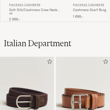
PIACENZA CASHMERE
PIACENZA CASHMERE
Cashmere Scarf Burgun
Soft Silk/Cashmere Crew Neck
48
Sky Blue
1 699,-
2 999,-
Italian Department