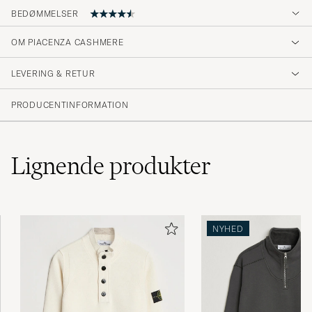
BEDØMMELSER
OM PIACENZA CASHMERE
Fantastisk kvalitet.
LEVERING & RETUR
FREDRIK L
KØBTE PÅ CAREOFCARL.SE
PRODUCENTINFORMATION
Lignende
produkter
NYHED