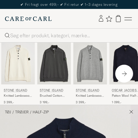
The Care of Carl Passport
Søg
STONE ISLAND
STONE ISLAND
STONE ISLAND
OSCAR JACOBS
N
Knitted Lambswool
Brushed Cotton
Knitted Lambswool
Patton Wool Half-
Half Button Zip
Fleece Half Zip Lead
Half Button Zip
Zip Navy
3 399,-
3 199,-
3 399,-
1 099,-
Ivory
Grey
Grey Melange
TØJ
/
TRØJER
/
HALF-ZIP