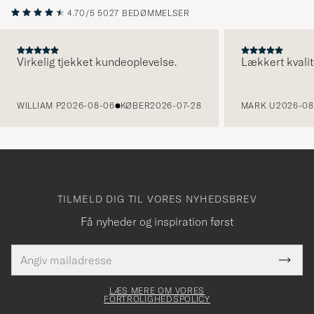
4.70/5
5027 BEDØMMELSER
Virkelig tjekket kundeoplevelse.
Lækkert kvalit
FORRIGE
WILLIAM P
2026-08-06
KØBER
2026-07-28
MARK U
2026-08
TILMELD DIG TIL VORES NYHEDSBREV
Få nyheder og inspiration først
E-
Tack
Dette
mailadresse
Submi
elt skal
för
Newsl
dfyldes
Form
LÆS MERE OM VORES
att
FORTROLIGHEDSPOLICY