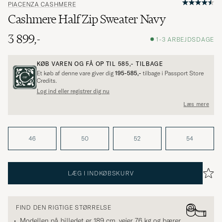
PIACENZA CASHMERE
Cashmere Half Zip Sweater Navy
3 899,-
1-3 ARBEJDSDAGE
KØB VAREN OG FÅ OP TIL
585,-
TILBAGE
Et køb af denne vare giver dig
195-585,-
tilbage i Passport Store
Credits.
Log ind eller registrer dig nu
Læs mere
46
50
52
54
LÆG I INDKØBSKURV
FIND DEN RIGTIGE STØRRELSE
Modellen på billedet er 189 cm, vejer 76 kg og bærer