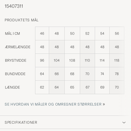
15407311
PRODUKTETS MÅL
MÅL I CM
46
48
50
52
54
56
ÆRMELÆNGDE
48
48
48
48
48
48
BRYSTVIDDE
96
104
108
110
114
118
BUNDVIDDE
64
66
68
70
74
78
LÆNGDE
62
64
65
67
69
70
»
SE HVORDAN VI MÅLER OG OMREGNER STØRRELSER
SPECIFIKATIONER