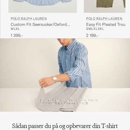
POLO RALPH LAUREN
POLO RALPH LAUREN
Custom Fit Seersucker/Oxford
Easy Fit Pleated Trouse
M
L
XL
S
M
L
XL
XXL
Stripe Shirt Blue
Green
1 399,-
2 199,-
Sådan passer du på og opbevarer din T-shirt