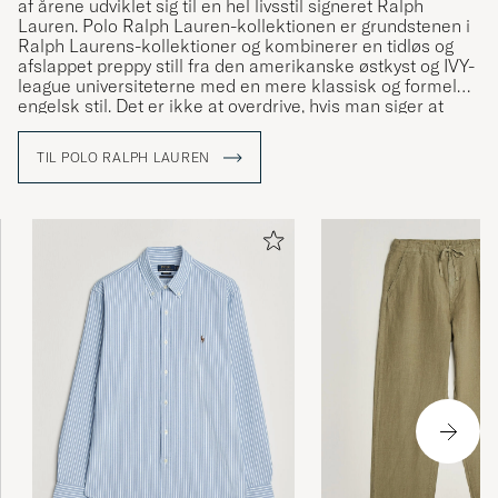
af årene udviklet sig til en hel livsstil signeret Ralph
Lauren. Polo Ralph Lauren-kollektionen er grundstenen i
Ralph Laurens-kollektioner og kombinerer en tidløs og
afslappet preppy still fra den amerikanske østkyst og IVY-
league universiteterne med en mere klassisk og formel
engelsk stil. Det er ikke at overdrive, hvis man siger at
Ralph Lauren har været med til at definere den
amerikanske stil og den såkaldte preppy stil.
TIL POLO RALPH LAUREN