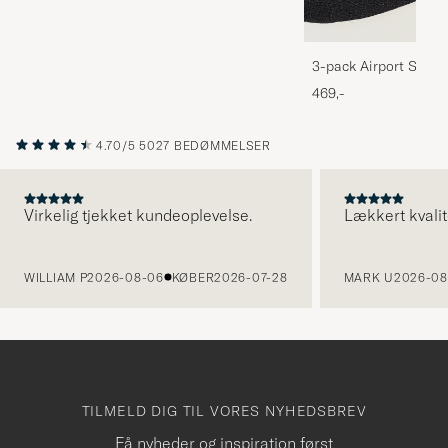
3-pack Airport Socks
Melange
469,-
4.70/5
5027 BEDØMMELSER
Virkelig tjekket kundeoplevelse.
Lækkert kvalit
FORRIGE
WILLIAM P
2026-08-06
KØBER
2026-07-28
MARK U
2026-08
TILMELD DIG TIL VORES NYHEDSBREV
Få nyheder og inspiration først