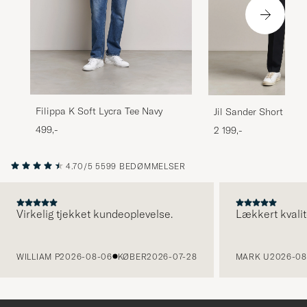
Filippa K Soft Lycra Tee Navy
Jil Sander Short Sleev
Shirt Black
499,-
2 199,-
4.70/5
5599 BEDØMMELSER
Virkelig tjekket kundeoplevelse.
Lækkert kvalit
FORRIGE
WILLIAM P
2026-08-06
KØBER
2026-07-28
MARK U
2026-08