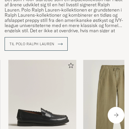
af årene udviklet sig til en hel livsstil signeret Ralph
Lauren. Polo Ralph Lauren-kollektionen er grundstenen i
Ralph Laurens-kollektioner og kombinerer en tidløs og
afslappet preppy still fra den amerikanske østkyst og IVY-
league universiteterne med en mere klassisk og formel
engelsk stil. Det er ikke at overdrive, hvis man siger at
Ralph Lauren har været med til at definere den
amerikanske stil og den såkaldte preppy stil.
TIL POLO RALPH LAUREN