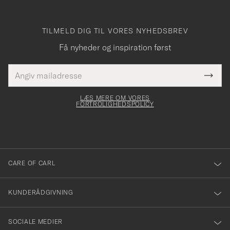
TILMELD DIG TIL VORES NYHEDSBREV
Få nyheder og inspiration først
E-
Tack
Dette
mailadresse
Submi
elt skal
för
Newsl
dfyldes
Form
LÆS MERE OM VORES
att
FORTROLIGHEDSPOLICY
du
anmälde
dig
till
CARE OF CARL
vårt
nyhetsbrev!
KUNDERÅDGIVNING
SOCIALE MEDIER