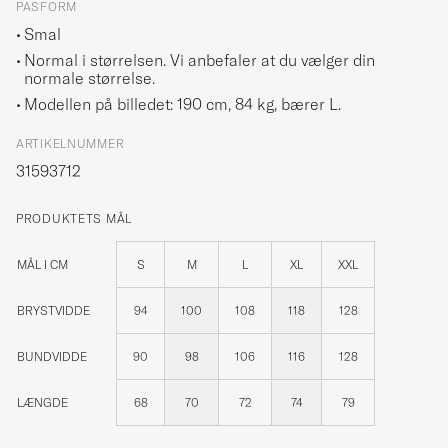
PASFORM
Smal
Normal i størrelsen. Vi anbefaler at du vælger din
normale størrelse.
Modellen på billedet: 190 cm, 84 kg, bærer
L
.
ARTIKELNUMMER
31593712
PRODUKTETS MÅL
MÅL I CM
S
M
L
XL
XXL
BRYSTVIDDE
94
100
108
118
128
BUNDVIDDE
90
98
106
116
128
LÆNGDE
68
70
72
74
79