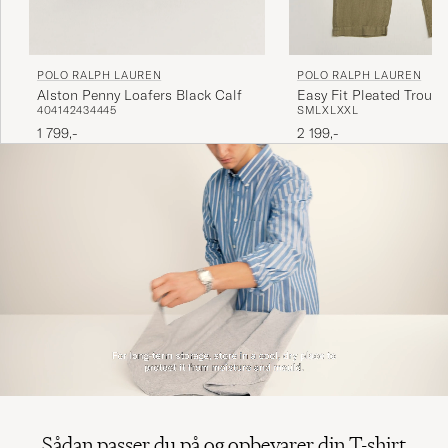
POLO RALPH LAUREN
POLO RALPH LAUREN
Alston Penny Loafers Black Calf
Easy Fit Pleated Trouse
40
41
42
43
44
45
S
M
L
XL
XXL
Green
1 799,-
2 199,-
Sådan passer du på og opbevarer din T-shirt