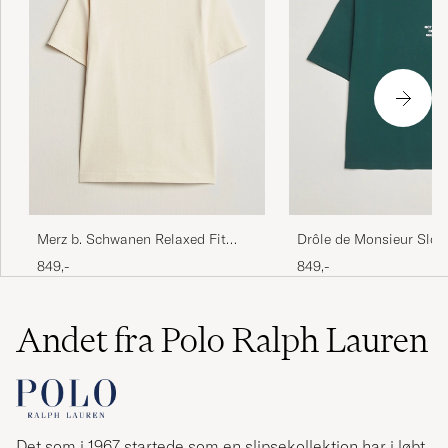
Merz b. Schwanen Relaxed Fit
Drôle de Monsieur Slog
Loopwheeled T-Shirt Nature
Dark Green
849,-
849,-
Andet fra Polo Ralph Lauren
Det som i 1967 startede som en slipsekollektion har i løbt