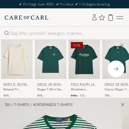
The Care of Carl Passport
Søg
50%
MERZ B. SCHWA
DRÔLE DE MON
DRÔLE DE MONSI
POLO RALPH LAU
NEN
EUR
EUR
REN
Relaxed Fit
Classic Slogan T-
Slogan T-Shirt Dark
Wimbledon
Loopwheeled T-
Shirt Dark Green
Green
Championship Tee
Ordinary pris
Nedsat pris
849,-
799,-
849,-
849,-
425,-
Shirt Nature
Moss Agate
TØJ
/
T-SHIRTS
/
KORTÆRMEDE T-SHIRTS