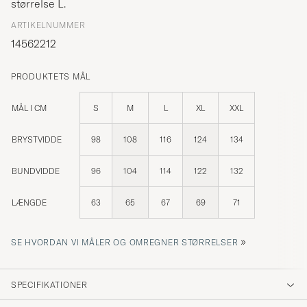
størrelse
L
.
ARTIKELNUMMER
14562212
PRODUKTETS MÅL
MÅL I CM
S
M
L
XL
XXL
BRYSTVIDDE
98
108
116
124
134
BUNDVIDDE
96
104
114
122
132
LÆNGDE
63
65
67
69
71
»
SE HVORDAN VI MÅLER OG OMREGNER STØRRELSER
SPECIFIKATIONER