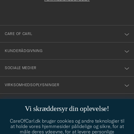
du
anmälde
dig
till
CARE OF CARL
vårt
nyhetsbrev!
KUNDERÅDGIVNING
SOCIALE MEDIER
VIRKSOMHEDSOPLYSNINGER
Vi skræddersyr din oplevelse!
STILRÅD
CareOfCarl.dk bruger cookies og andre teknologier til
Behøver du hjælp til at finde din stil? Lad os hjælpe dig, vi hjælper
at holde vores hjemmesider pålidelige og sikre, for at
gerne til!
info@careofcarl.dk
måle deres ydeevne, for at levere personlige