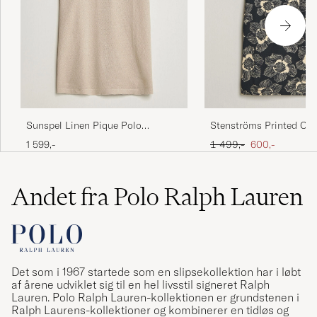
Sunspel Linen Pique Polo
Stenströms Printed Cot
Hazelwood
Black
Ordinary pris
Nedsat pris
1 599,-
1 499,-
600,-
Andet fra Polo Ralph Lauren
Det som i 1967 startede som en slipsekollektion har i løbt
af årene udviklet sig til en hel livsstil signeret Ralph
Lauren. Polo Ralph Lauren-kollektionen er grundstenen i
Ralph Laurens-kollektioner og kombinerer en tidløs og