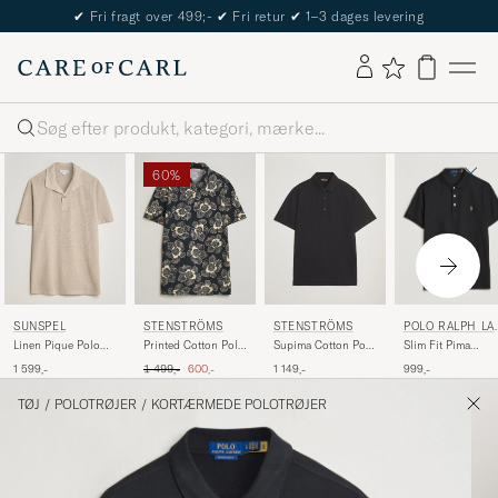
The Care of Carl Passport
Søg
60%
POLO RALPH LA
SUNSPEL
STENSTRÖMS
STENSTRÖMS
REN
Slim Fit Pima
Linen Pique Polo
Printed Cotton Polo
Supima Cotton Polo
Cotton Polo Polo
Hazelwood
Black
Shirt Black
Ordinary pris
Nedsat pris
999,-
1 599,-
1 499,-
600,-
1 149,-
Black
TØJ
/
POLOTRØJER
/
KORTÆRMEDE POLOTRØJER