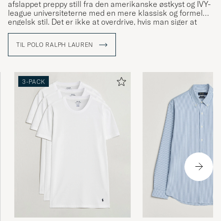
afslappet preppy still fra den amerikanske østkyst og IVY-
league universiteterne med en mere klassisk og formel
engelsk stil. Det er ikke at overdrive, hvis man siger at
Ralph Lauren har været med til at definere den
amerikanske stil og den såkaldte preppy stil.
TIL POLO RALPH LAUREN
3-PACK