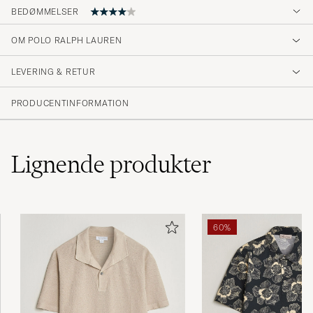
BEDØMMELSER
OM POLO RALPH LAUREN
Snygg bra kvalitet och skön
LEVERING & RETUR
STEN-ERIK Ä
KØBTE PÅ CAREOFCARL.SE
PRODUCENTINFORMATION
Lignende
produkter
60%