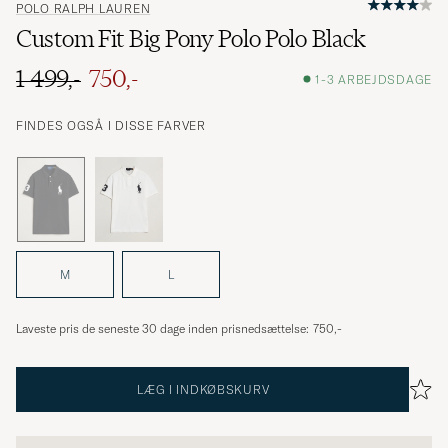
POLO RALPH LAUREN
Custom Fit Big Pony Polo Polo Black
1 499,-
750,-
1-3 ARBEJDSDAGE
Ordinary pris
Nedsat pris
FINDES OGSÅ I DISSE FARVER
M
L
Laveste pris de seneste 30 dage inden prisnedsættelse:
750,-
LÆG I INDKØBSKURV