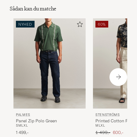
Sådan kan du matche
NYHED
60%
PALMES
STENSTRÖMS
Panel Zip Polo Green
Printed Cotton Polo 
S
M
L
XL
M
L
XL
Ordinary pris
Nedsat pris
1 499,-
1 499,-
600,-