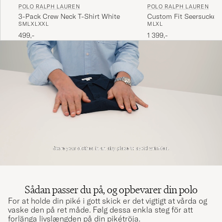
POLO RALPH LAUREN
POLO RALPH LAUREN
3-Pack Crew Neck T-Shirt White
Custom Fit Seersucker
S
M
L
XL
XXL
M
L
XL
Stripe Shirt Blue
499,-
1 399,-
Sådan passer du på, og opbevarer din polo
For at holde din piké i gott skick er det vigtigt at vårda og
vaske den på ret måde. Følg dessa enkla steg för att
forlänga livslængden på din pikétröja.