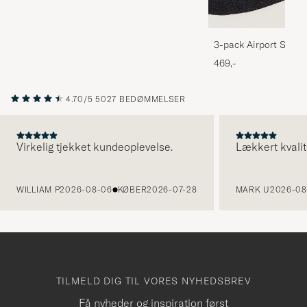
3-pack Airport Socks
Melange
469,-
4.70/5
5027 BEDØMMELSER
Virkelig tjekket kundeoplevelse.
Lækkert kvalit
FORRIGE
WILLIAM P
2026-08-06
KØBER
2026-07-28
MARK U
2026-08
TILMELD DIG TIL VORES NYHEDSBREV
Få nyheder og inspiration først