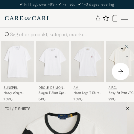
✔
Fri fragt over 499;-
✔
Fri retur
✔
1–3 dages levering
Søg
SUNSPEL
DRÔLE DE MONSI
AMI
A.P.C.
EUR
Heavy Weight
Slogan T-Shirt Optic
Heart Logo T-Shirt
Boxy Fit Petit VPC
Supima Cotton T-
White
White
T-Shirt White/Dark
1 099,-
849,-
1 099,-
999,-
Shirt White
Navy
TØJ
/
T-SHIRTS