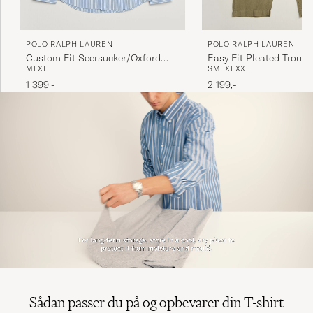
POLO RALPH LAUREN
POLO RALPH LAUREN
Custom Fit Seersucker/Oxford
Easy Fit Pleated Trouse
M
L
XL
S
M
L
XL
XXL
Stripe Shirt Blue
Green
1 399,-
2 199,-
Sådan passer du på og opbevarer din T-shirt