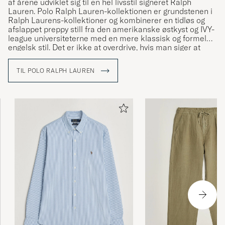
af årene udviklet sig til en hel livsstil signeret Ralph
Lauren. Polo Ralph Lauren-kollektionen er grundstenen i
Ralph Laurens-kollektioner og kombinerer en tidløs og
afslappet preppy still fra den amerikanske østkyst og IVY-
league universiteterne med en mere klassisk og formel
engelsk stil. Det er ikke at overdrive, hvis man siger at
Ralph Lauren har været med til at definere den
amerikanske stil og den såkaldte preppy stil.
TIL POLO RALPH LAUREN