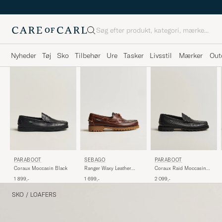
Søg
Nyheder
Tøj
Sko
Tilbehør
Ure
Tasker
Livsstil
Mærker
Out
PARABOOT
SEBAGO
PARABOOT
Coraux Moccasin Black
Ranger Waxy Leather
Coraux Raid Moccasin
Loafer Brown Gum
Black
1 899,-
1 699,-
2 099,-
SKO
/
LOAFERS