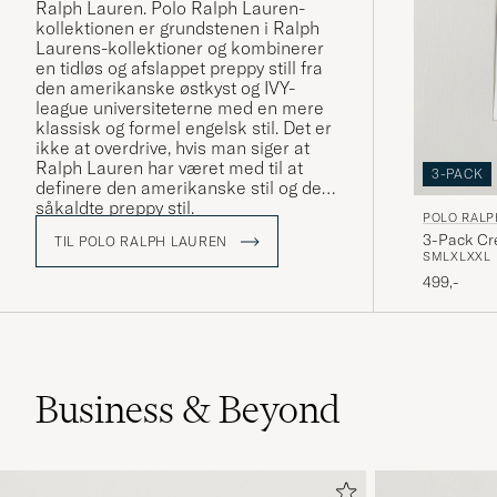
Ralph Lauren. Polo Ralph Lauren-
kollektionen er grundstenen i Ralph
Laurens-kollektioner og kombinerer
en tidløs og afslappet preppy still fra
den amerikanske østkyst og IVY-
league universiteterne med en mere
klassisk og formel engelsk stil. Det er
ikke at overdrive, hvis man siger at
Ralph Lauren har været med til at
3-PACK
definere den amerikanske stil og den
såkaldte preppy stil.
POLO RALP
3-Pack Cr
TIL POLO RALPH LAUREN
S
M
L
XL
XXL
499,-
Business & Beyond