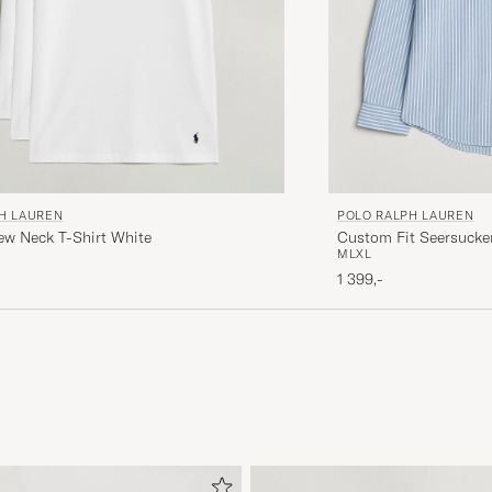
H LAUREN
POLO RALPH LAUREN
ew Neck T-Shirt White
Custom Fit Seersucker
M
L
XL
1 399,-