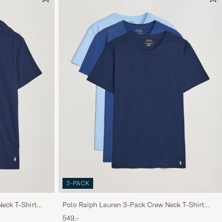
3-PACK
eck T-Shirt
Polo Ralph Lauren 3-Pack Crew Neck T-Shirt
Navy/Light Navy/Elite Blue
549,-