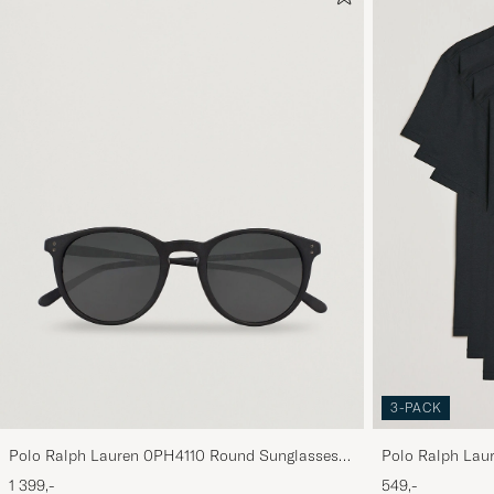
3-PACK
Polo Ralph Lauren 0PH4110 Round Sunglasses
Polo Ralph Lau
Matte Black
Black
1 399,-
549,-