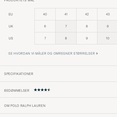
PRODUKTETS MÅL
EU
40
41
42
43
UK
6
7
8
9
US
7
8
9
10
»
SE HVORDAN VI MÅLER OG OMREGNER STØRRELSER
SPECIFIKATIONER
BEDØMMELSER
OM POLO RALPH LAUREN
Enkelt att handla snabb leverans. Jag kommer gärna ti