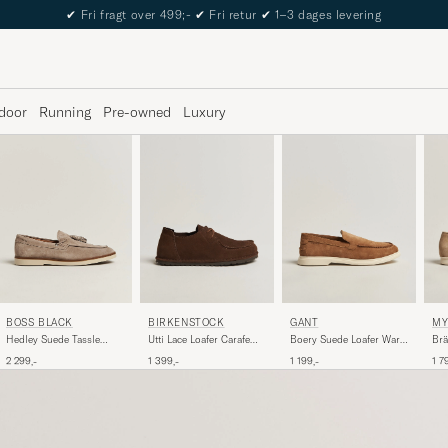
The Care of Carl Passport
door
Running
Pre-owned
Luxury
BOSS BLACK
BIRKENSTOCK
GANT
MY
Hedley Suede Tassle
Utti Lace Loafer Carafe
Boery Suede Loafer Warm
Brä
Loafer Dark Beige
Suede
Sand
Su
2 299,-
1 399,-
1 199,-
1 7