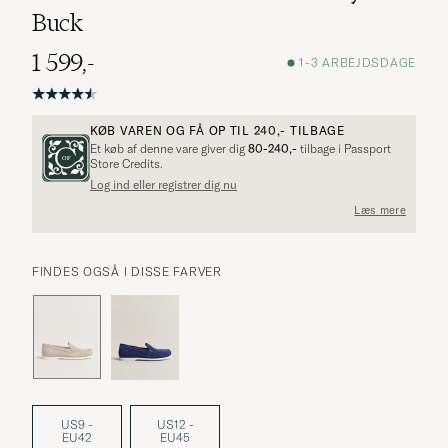
Buck
1 599,-
1-3 ARBEJDSDAGE
KØB VAREN OG FÅ OP TIL
240,-
TILBAGE
Et køb af denne vare giver dig
80-240,-
tilbage i Passport
Store Credits.
Log ind eller registrer dig nu
Læs mere
FINDES OGSÅ I DISSE FARVER
US9 -
US12 -
EU42
EU45