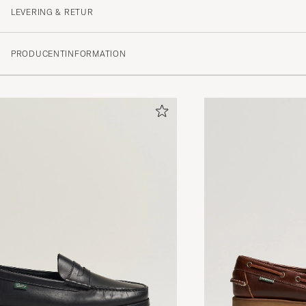
PETER S
KØBTE PÅ CAREOFCARL.SE
LEVERING & RETUR
PRODUCENTINFORMATION