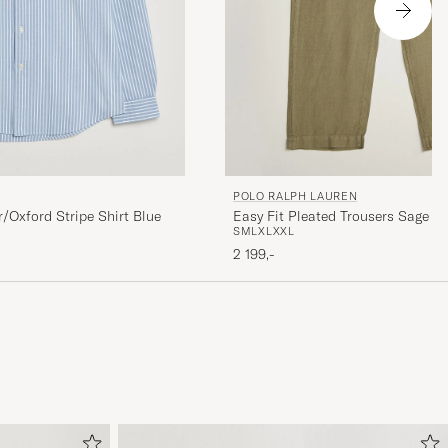
POLO RALPH LAUREN
/Oxford Stripe Shirt Blue
Easy Fit Pleated Trousers Sage G
S
M
L
XL
XXL
2 199,-