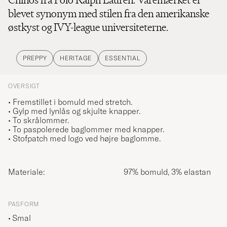
blevet synonym med stilen fra den amerikanske
østkyst og IVY-league universiteterne.
PREPPY
HERITAGE
ESSENTIAL
OVERSIGT
• Fremstillet i bomuld med stretch.
• Gylp med lynlås og skjulte knapper.
• To skrålommer.
•
To paspolerede baglommer med knapper.
• Stofpatch med logo ved højre baglomme.
Materiale:
97% bomuld, 3% elastan
PASFORM
Smal