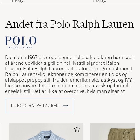
1 199,-
1 499,-
ERLING V
KØBTE PÅ CAREOFCARL.DK
Andet fra Polo Ralph Lauren
Buksen var alt for liten. Jeg har flere andre
merker i samme størrelse som passer helt
fint.
Det som i 1967 startede som en slipsekollektion har i løbt
ANDRÉ B
KØBTE PÅ CAREOFCARL.NO
af årene udviklet sig til en hel livsstil signeret Ralph
Lauren. Polo Ralph Lauren-kollektionen er grundstenen i
Ralph Laurens-kollektioner og kombinerer en tidløs og
afslappet preppy still fra den amerikanske østkyst og IVY-
tolle Hose. schnell geliefert
league universiteterne med en mere klassisk og formel
engelsk stil. Det er ikke at overdrive, hvis man siger at
IGOR P
KØBTE PÅ CAREOFCARL.DE
Ralph Lauren har været med til at definere den
amerikanske stil og den såkaldte preppy stil.
TIL POLO RALPH LAUREN
Passade utmärkt
TORBJÖRN A
KØBTE PÅ CAREOFCARL.SE