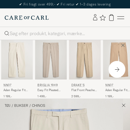
The Care of Carl Passport
Søg
NN07
NN07
BRIGLIA 1949
DRAKE'S
Aden Regular Fit
Aden Regular Fit
Easy Fit Pleated
Flat Front Peached
Chinos Ivory
Chinos Khaki Beig
Cotton Stretch
Cotton Chino Sand
1 199,-
1 199,-
1 499,-
2 599,-
Chino Beige
TØJ
/
BUKSER
/
CHINOS