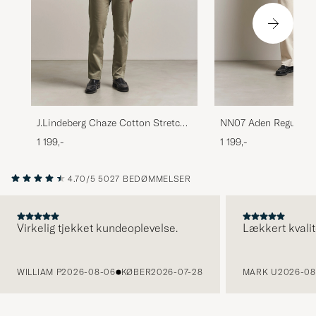
NN07 Aden Regular F
J.Lindeberg Chaze Cotton Stretch
Ivory
Pants Brindle
1 199,-
1 199,-
4.70/5
5027 BEDØMMELSER
Virkelig tjekket kundeoplevelse.
Lækkert kvalit
FORRIGE
WILLIAM P
2026-08-06
KØBER
2026-07-28
MARK U
2026-08