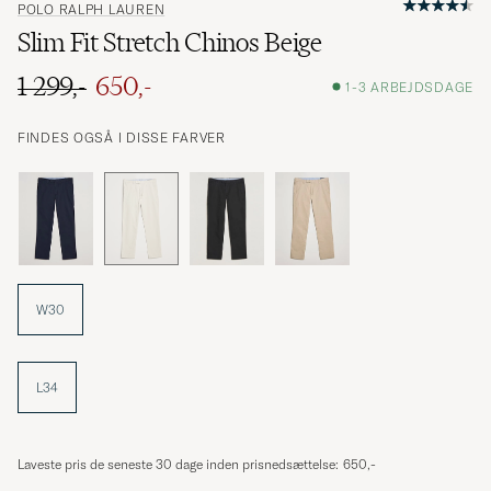
POLO RALPH LAUREN
Slim Fit Stretch Chinos Beige
1 299,-
650,-
1-3 ARBEJDSDAGE
Ordinary pris
Nedsat pris
FINDES OGSÅ I DISSE FARVER
W30
L34
Laveste pris de seneste 30 dage inden prisnedsættelse:
650,-