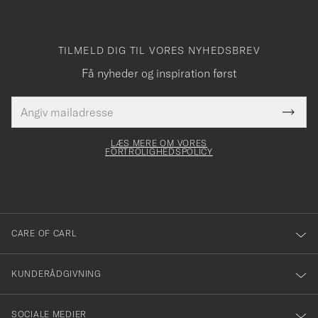
TILMELD DIG TIL VORES NYHEDSBREV
Få nyheder og inspiration først
E-
Tack
Dette
mailadresse
Submi
elt skal
för
Newsl
dfyldes
Form
LÆS MERE OM VORES
att
FORTROLIGHEDSPOLICY
du
anmälde
dig
till
CARE OF CARL
vårt
nyhetsbrev!
KUNDERÅDGIVNING
SOCIALE MEDIER