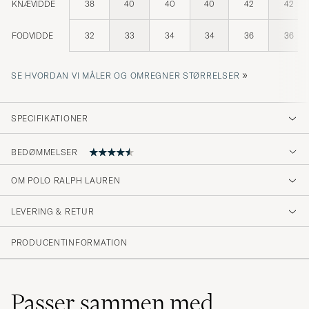
KNÆVIDDE
38
40
40
40
42
42
FODVIDDE
32
33
34
34
36
36
»
SE HVORDAN VI MÅLER OG OMREGNER STØRRELSER
SPECIFIKATIONER
BEDØMMELSER
4.5
OM POLO RALPH LAUREN
LEVERING & RETUR
(75 Bedømmelse)
(56)
PRODUCENTINFORMATION
(11)
(2)
(4)
(3)
Passer sammen med