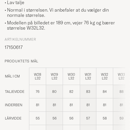
Lav talje
Normal i størrelsen. Vi anbefaler at du vælger din
normale størrelse.
Modellen på billedet er 189 cm, vejer 76 kg og bærer
størrelse
W32L32
.
ARTIKELNUMMER
17150617
PRODUKTETS MÅL
W28
W29
W30
W31
W32
W33
MÅL I CM
L32
L32
L32
L32
L32
L32
TALJEVIDDE
76
80
82
83
84
88
INDERBEN
81
81
81
81
81
81
LÅRVIDDE
55
56
56
57
58
59