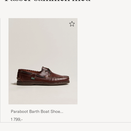
Meget bra passform og kvalitet😄
HUGO JOHAN H
KØBTE PÅ CAREOFCARL.NO
Sidder pænt, god kvalitet.
SUSANNE P
KØBTE PÅ CAREOFCARL.DK
Alles prima.
KNUT G
KØBTE PÅ CAREOFCARL.DE
Paraboot Barth Boat Shoe
America
1 799,-
Perfekt för mig.
BJARNE F
KØBTE PÅ CAREOFCARL.SE