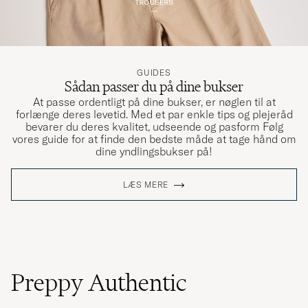
Supernöjd som vanligt, snabbleverans. Valde
att gå upp en storlek och det blev perfekt!
PETER J
KØBTE PÅ CAREOFCARL.SE
GUIDES
Sådan passer du på dine bukser
At passe ordentligt på dine bukser, er nøglen til at
forlænge deres levetid. Med et par enkle tips og plejeråd
Rigtig glad for mine nye bukser!
bevarer du deres kvalitet, udseende og pasform Følg
vores guide for at finde den bedste måde at tage hånd om
KLAUS D
KØBTE PÅ CAREOFCARL.DK
dine yndlingsbukser på!
LÆS MERE
Flotte og lette chinos til sommeren. Rasker
levert som vanlig👍
JAN V
KØBTE PÅ CAREOFCARL.NO
Preppy Authentic
Skönt tyg men storleken var helt fel. Den här