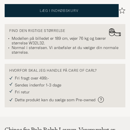
LÆG I INDKØBSKURV
FIND DEN RIGTIGE STØRRELSE
Modellen på billedet er 189 cm, vejer 76 kg og bærer
størrelse
W32L32
.
Normal i størrelsen. Vi anbefaler at du vælger din normale
størrelse.
HVORFOR SKAL JEG HANDLE PÅ CARE OF CARL?
Fri fragt over 499;-
Sendes indenfor 1-3 dage
Fri retur
Dette produkt kan du sælge som Pre-owned
Chinos fra Polo Ralph Lauren. Varemærket er