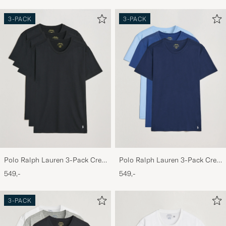
märkt med 34/30 men den enda som kunde
bära plagget var en som hade 30/30 i storlek.
3-PACK
3-PACK
MATS S
KØBTE PÅ CAREOFCARL.SE
Polo Ralph Lauren 3-Pack Crew
Polo Ralph Lauren 3-Pack Crew
Neck T-Shirt Black
Neck T-Shirt Navy/Light
549,-
549,-
Navy/Elite Blue
3-PACK