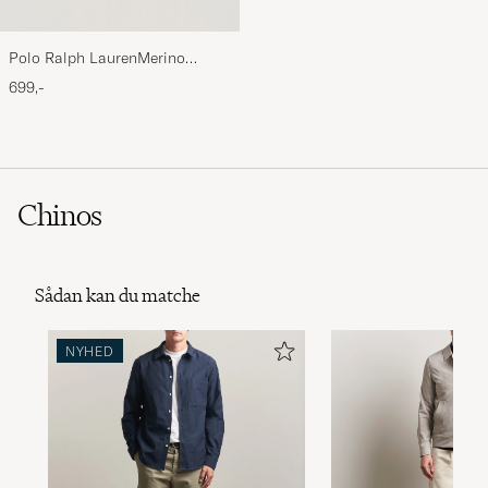
Polo Ralph LaurenMerino
BeanieHunter Navy
699,-
Chinos
Sådan kan du matche
NYHED