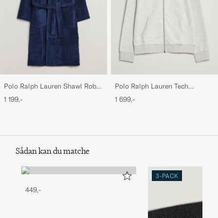
Polo Ralph Lauren Shawl Robe
Polo Ralph Lauren Tech
Navy
Performance Full Zip Light
1 199,-
1 699,-
Sport Heather
Sådan kan du matche
3-PACK
449,-