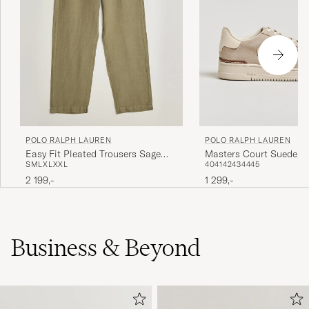
POLO RALPH LAUREN
POLO RALPH LAUREN
Easy Fit Pleated Trousers Sage
Masters Court Suede/L
S
M
L
XL
XXL
40
41
42
43
44
45
Green
Sneakers Milkshake
2 199,-
1 299,-
Business & Beyond