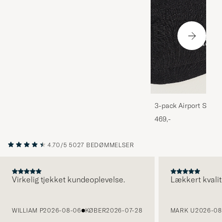
3-pack Airport Socks
Melange
469,-
4.70/5
5027 BEDØMMELSER
Virkelig tjekket kundeoplevelse.
Lækkert kvalit
FORRIGE
WILLIAM P
2026-08-06
KØBER
2026-07-28
MARK U
2026-08