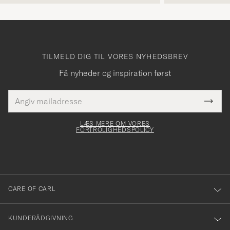
TILMELD DIG TIL VORES NYHEDSBREV
Få nyheder og inspiration først
E-
Tack
Dette
mailadresse
Submi
elt skal
för
Newsl
dfyldes
Form
LÆS MERE OM VORES
att
FORTROLIGHEDSPOLICY
du
anmälde
dig
till
CARE OF CARL
vårt
nyhetsbrev!
KUNDERÅDGIVNING