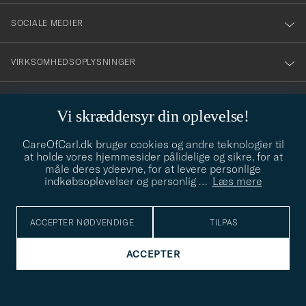
SOCIALE MEDIER
VIRKSOMHEDSOPLYSNINGER
Vi skræddersyr din oplevelse!
STILRÅD
CareOfCarl.dk bruger cookies og andre teknologier til
Behøver du hjælp til at finde din stil? Lad os hjælpe dig, vi hjælper
at holde vores hjemmesider pålidelige og sikre, for at
gerne til!
info@careofcarl.dk
måle deres ydeevne, for at levere personlige
indkøbsoplevelser og personlig
…
Læs mere
STILRÅD
ACCEPTER NØDVENDIGE
TILPAS
© Care of Carl 2026
ACCEPTER