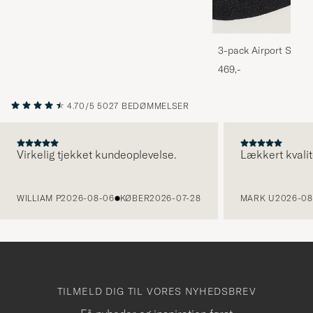
3-pack Airport Socks
Melange
469,-
4.70/5
5027 BEDØMMELSER
Virkelig tjekket kundeoplevelse.
Lækkert kvalit
FORRIGE
WILLIAM P
2026-08-06
KØBER
2026-07-28
MARK U
2026-08
TILMELD DIG TIL VORES NYHEDSBREV