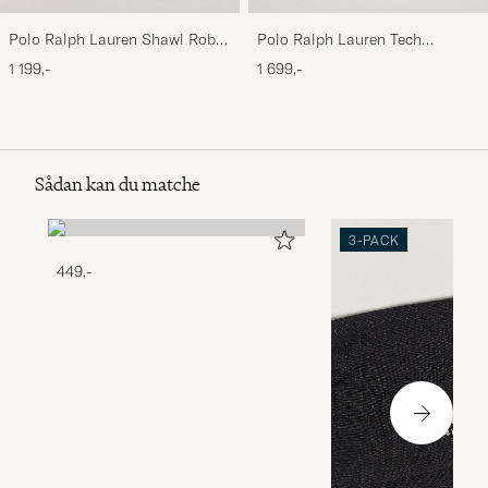
Polo Ralph Lauren Shawl Robe
Polo Ralph Lauren Tech
Navy
Performance Full Zip Light
1 199,-
1 699,-
Sport Heather
Sådan kan du matche
3-PACK
449,-