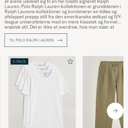
af årene udviklet sig til en hel livsstil signeret Ralph
Lauren. Polo Ralph Lauren-kollektionen er grundstenen i
Ralph Laurens-kollektioner og kombinerer en tidløs og
afslappet preppy still fra den amerikanske østkyst og IVY-
league universiteterne med en mere klassisk og formel
engelsk stil. Det er ikke at overdrive, hvis man siger at
Ralph Lauren har været med til at definere den
amerikanske stil og den såkaldte preppy stil.
TIL POLO RALPH LAUREN
3-PACK