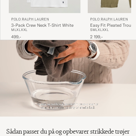
POLO RALPH LAUREN
POLO RALPH LAUREN
3-Pack Crew Neck T-Shirt White
Easy Fit Pleated Trouse
M
L
XL
XXL
S
M
L
XL
XXL
Green
499,-
2 199,-
Sådan passer du på og opbevarer strikkede trøjer