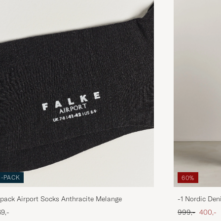
3-PACK
60%
pack Airport Socks Anthracite Melange
-1 Nordic Den
Ordinary pris
Nedsat
9,-
999,-
400,-