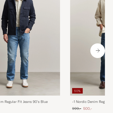
50%
im Regular Fit Jeans 90's Blue
-1 Nordic Denim Regular 
 pris
Ordinary pris
Nedsat pris
999,-
500,-