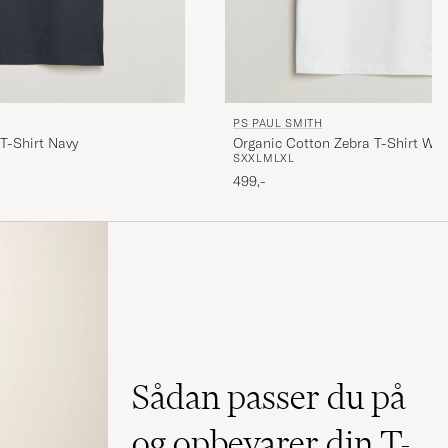
PS PAUL SMITH
T-Shirt Navy
Organic Cotton Zebra T-Shirt Whi
S
XXL
M
L
XL
499,-
Sådan passer du på
og opbevarer din T-