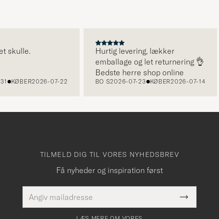
ulle.
Hurtig levering, lækker
emballage og let returnering 👌
Bedste herre shop online
KØBER
2026-07-22
BO S
2026-07-23
KØBER
2026-07-14
TILMELD DIG TIL VORES NYHEDSBREV
Få nyheder og inspiration først
E-
Dette
mailadresse
Submit
felt skal
Newslette
udfyldes
Form
LÆS MERE OM VORES