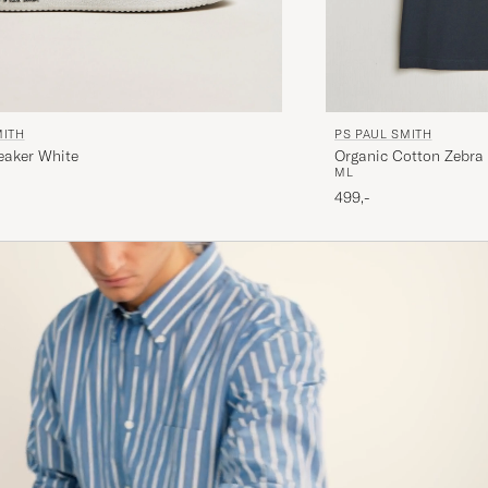
MITH
PS PAUL SMITH
eaker White
Organic Cotton Zebra 
M
L
499,-