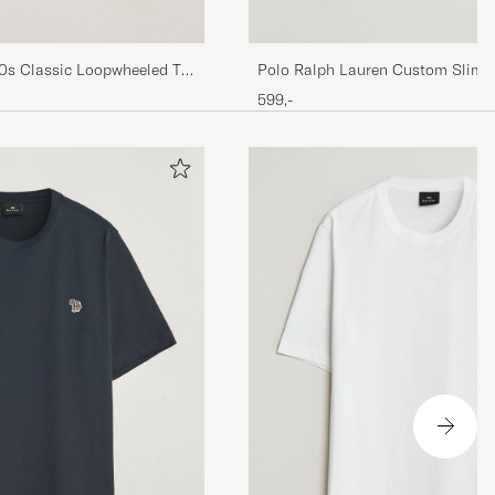
0s Classic Loopwheeled T-
Polo Ralph Lauren Custom Slim F
599,-