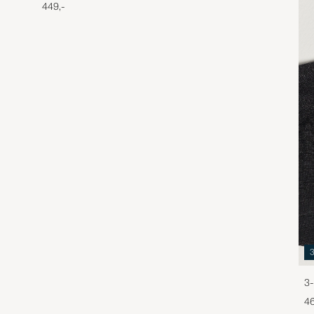
449,-
3-
46