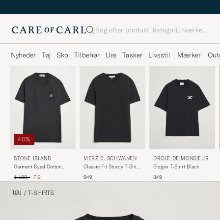
Søg
Nyheder
Tøj
Sko
Tilbehør
Ure
Tasker
Livsstil
Mærker
Out
40%
DRÔLE DE MONSIEUR
STONE ISLAND
MERZ B. SCHWANEN
Slogan T-Shirt Black
Garment Dyed Cotton
Classic Fit Sturdy T-Shirt
Jersey T-Shirt Black
Black
Ordinary pris
Nedsat pris
849,-
1 199,-
719,-
649,-
TØJ
/
T-SHIRTS