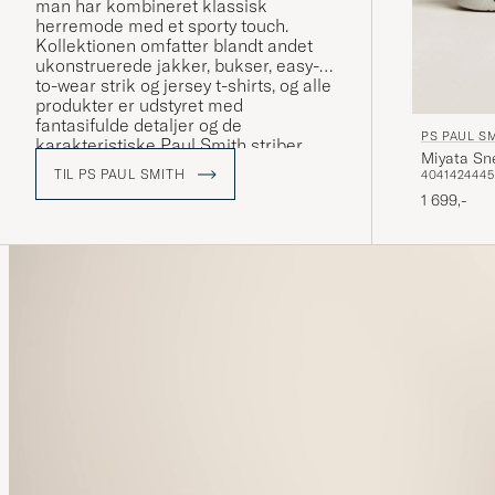
man har kombineret klassisk
herremode med et sporty touch.
Kollektionen omfatter blandt andet
ukonstruerede jakker, bukser, easy-
to-wear strik og jersey t-shirts, og alle
produkter er udstyret med
fantasifulde detaljer og de
PS PAUL S
karakteristiske Paul Smith striber
Miyata Sn
samt logo.
TIL PS PAUL SMITH
40
41
42
44
45
1 699,-