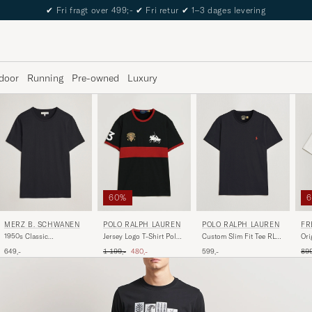
The Care of Carl Passport
door
Running
Pre-owned
Luxury
60%
MERZ B. SCHWANEN
POLO RALPH LAUREN
POLO RALPH LAUREN
FR
1950s Classic
Custom Slim Fit Tee RL
Jersey Logo T-Shirt Polo
Ori
Loopwheeled T-shirt
Black
Black/Sweet Tomato
Shi
Ordinary pris
Nedsat pris
Ord
649,-
599,-
1 199,-
480,-
899
Black