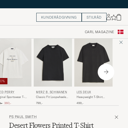
KUNDERÅDGIVNING
STILRÅD
CARL MAGAZINE
60%
AMI
MERZ B. SCHWANEN
ED PERRY
LES DEUX
Heart Lo
Classic Fit Loopwheeled
ginal Sportswear T-
Heavyweight T-Shirt
T-Shirt Black
rt Snow White
Black
inary pris
Nedsat pris
1 099,-
799,-
,-
360,-
499,-
PS PAUL SMITH
Desert Flowers Printed T-Shirt