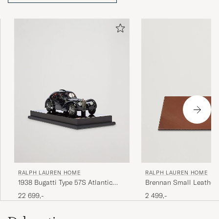
Ralph Lauren har altid stået for høj kvalitet i sit håndværk,
og har været en innovatør både indenfor stil og
markedsføring. Ralph Lauren sælger ikke bare tøj og
udstyr, de sælger en livsstil der afspejler den amerikanske
drøm.
RALPH LAUREN HOME
RALPH LAUREN HOME
1938 Bugatti Type 57S Atlantic
Brennan Small Leather
Coupe Model Car Black
Blotter Saddle Brown
22 699,-
2 499,-