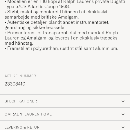
• Modellen er en 1:18 kopi af Ralph Laurens private Bugatti
Type 57CS Atlantic Coupe 1938.
• Støbt, malet og monteret i hånden i et eksklusivt
samarbejde med britiske Amalgam.
• Autentiske detaljer, blandt andet instrumentbræt,
gearstang og sikkerhedssele.
• Præsenteres i et transparent etui med mærket Ralph
Lauren og Amalgam, og leveres i en eksklusiv træboks
med håndtag.
• Fremstillet i polyurethan, rustfrit stål samt aluminium.
ARTIKELNUMMER
23308410
SPECIFIKATIONER
OM RALPH LAUREN HOME
LEVERING & RETUR