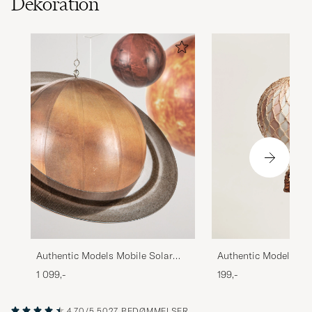
Dekoration
Authentic Models Mobile Solar
Authentic Models Flo
System
Skies Balloon Light P
1 099,-
199,-
4.70/5
5027 BEDØMMELSER