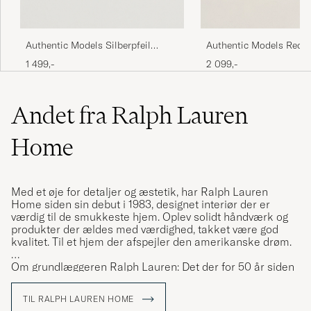
Authentic Models Silberpfeil
Authentic Models Red 
Racing Car Silver
Triplane Transparent
1 499,-
2 099,-
Andet fra Ralph Lauren
Home
Med et øje for detaljer og æstetik, har Ralph Lauren
Home siden sin debut i 1983, designet interiør der er
værdig til de smukkeste hjem. Oplev solidt håndværk og
produkter der ældes med værdighed, takket være god
kvalitet. Til et hjem der afspejler den amerikanske drøm.
Om grundlæggeren Ralph Lauren: Det der for 50 år siden
startede med en egen slipsekollektion, har udviklet sig til
en verden der består af så meget mere end tøj. En verden
TIL RALPH LAUREN HOME
som satte præg på hvordan amerikansk stil defineres.