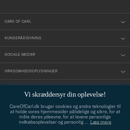
anmälde
dig
till
CARE OF CARL
vårt
nyhetsbrev!
KUNDERÅDGIVNING
SOCIALE MEDIER
VIRKSOMHEDSOPLYSNINGER
Vi skræddersyr din oplevelse!
STILRÅD
CareOfCarl.dk bruger cookies og andre teknologier til
Behøver du hjælp til at finde din stil? Lad os hjælpe dig, vi hjælper
at holde vores hjemmesider pålidelige og sikre, for at
gerne til!
info@careofcarl.dk
måle deres ydeevne, for at levere personlige
indkøbsoplevelser og personlig
…
Læs mere
STILRÅD