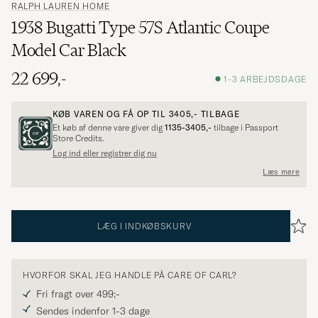
RALPH LAUREN HOME
1938 Bugatti Type 57S Atlantic Coupe
Model Car Black
22 699,-
1-3 ARBEJDSDAGE
KØB VAREN OG FÅ OP TIL
3405,-
TILBAGE
Et køb af denne vare giver dig
1135-3405,-
tilbage i Passport
Store Credits.
Log ind eller registrer dig nu
Læs mere
LÆG I INDKØBSKURV
HVORFOR SKAL JEG HANDLE PÅ CARE OF CARL?
Fri fragt over 499;-
Sendes indenfor 1-3 dage