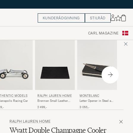
KUNDERÅDGIVNING
STILRÅD
CARL MAGAZINE
RALPH
RALPH LAUREN HOME
MONTBLANC
THENTIC MODELS
Brennan
Brennan Small Leather
Letter Opener in Steel and
ianapolis Racing Car
Umbrell
Desk Blotter Black
Leather Black
5 799,-
2 499,-
3 055,-
99,-
RALPH LAUREN HOME
Wyatt Double Champagne Cooler