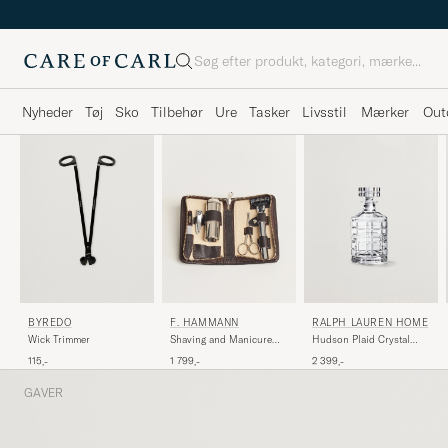
Søg
Nyheder
Tøj
Sko
Tilbehør
Ure
Tasker
Livsstil
Mærker
Out
BYREDO
F. HAMMANN
RALPH LAUREN HOME
Wick Trimmer
Shaving and Manicure
Hudson Plaid Crystal
Set Dark Brown
Decanter Clear
115,-
1 799,-
2 399,-
GAVER