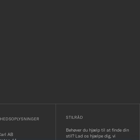
r
STILRÅD
MHEDSOPLYSNINGER
Behøver du hjælp til at finde din
Carl AB
stil? Lad os hjælpe dig, vi