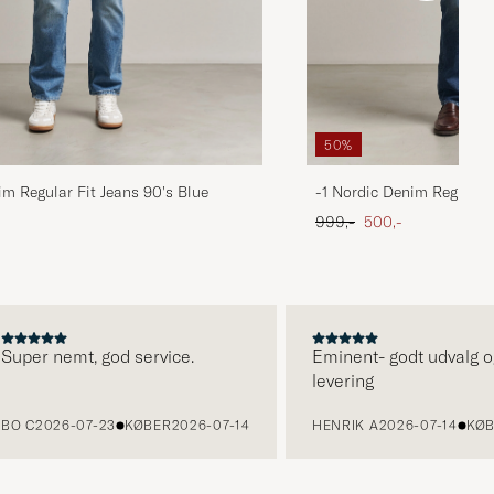
50%
im Regular Fit Jeans 90's Blue
-1 Nordic Denim Regular 
 pris
Ordinary pris
Nedsat pris
999,-
500,-
per nemt, god service.
Eminent- godt udvalg og h
levering
 C
2026-07-23
KØBER
2026-07-14
HENRIK A
2026-07-14
KØBER