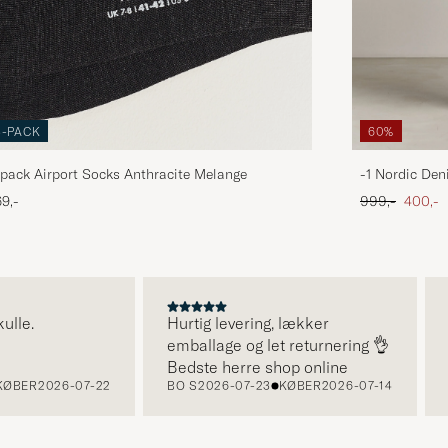
3-PACK
60%
pack Airport Socks Anthracite Melange
-1 Nordic Den
Ordinary pris
Nedsat
9,-
999,-
400,-
e.
Hurtig levering, lækker
Su
emballage og let returnering 👌
Bedste herre shop online
BER
2026-07-22
BO S
2026-07-23
KØBER
2026-07-14
BO