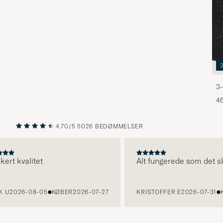
3-
46
4.70/5
5026 BEDØMMELSER
FORRIGE
NÆSTE
t kvalitet
Alt fungerede som det skull
2026-08-05
KØBER
2026-07-27
KRISTOFFER E
2026-07-31
KØ