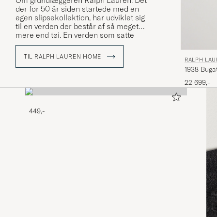
Om grundlæggeren Ralph Lauren: Det
der for 50 år siden startede med en
egen slipsekollektion, har udviklet sig
til en verden der består af så meget
mere end tøj. En verden som satte
præg på hvordan amerikansk stil
defineres. Ralph Lauren har altid
TIL RALPH LAUREN HOME
RALPH LA
stået for høj kvalitet i sit håndværk, og
1938 Bugat
har været en innovatør både indenfor
stil og markedsføring. Ralph Lauren
Black
22 699,-
sælger ikke bare tøj og udstyr, de
sælger en livsstil der afspejler den
amerikanske drøm.
449,-