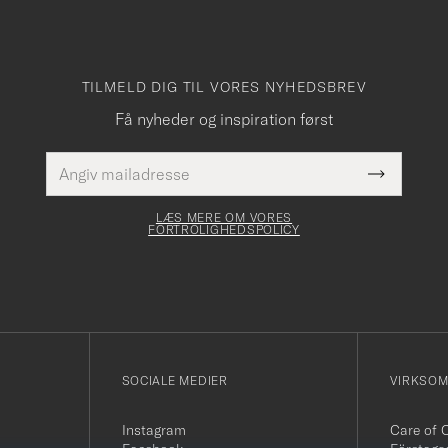
TILMELD DIG TIL VORES NYHEDSBREV
Få nyheder og inspiration først
E-
Dette
mailadresse
Submit
felt skal
Newslette
udfyldes
Form
LÆS MERE OM VORES
FORTROLIGHEDSPOLICY
SOCIALE MEDIER
VIRKSO
Instagram
Care of 