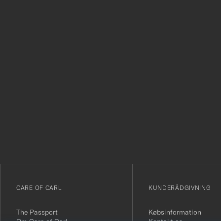
Tack
för
att
du
anmälde
dig
till
vårt
CARE OF CARL
KUNDERÅDGIVNING
nyhetsbrev!
The Passport
Købsinformation