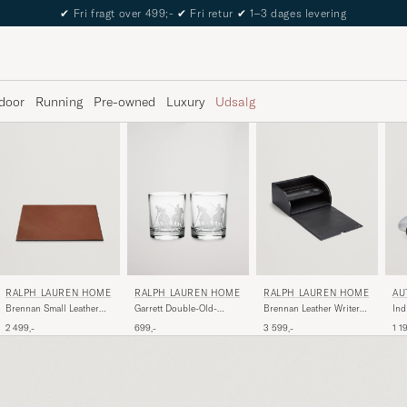
✔
Fri fragt over 499;-
✔
Fri retur
✔
1–3 dages levering
door
Running
Pre-owned
Luxury
Udsalg
RALPH LAUREN HOME
RALPH LAUREN HOME
RALPH LAUREN HOME
AU
Brennan Small Leather
Garrett Double-Old-
Brennan Leather Writers
Ind
Desk Blotter Saddle
Fashioned Set
Box Saddle Black
2 499,-
699,-
3 599,-
1 1
Brown