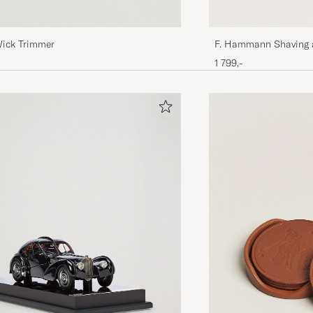
ick Trimmer
F. Hammann Shaving 
Brown
1 799,-