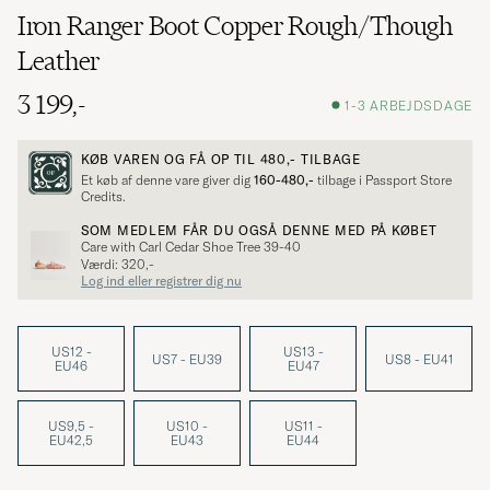
Iron Ranger Boot Copper Rough/Though
Leather
3 199,-
1-3 ARBEJDSDAGE
KØB VAREN OG FÅ OP TIL
480,-
TILBAGE
Et køb af denne vare giver dig
160-480,-
tilbage i Passport Store
Credits.
SOM MEDLEM FÅR DU OGSÅ DENNE MED PÅ KØBET
Care with Carl Cedar Shoe Tree 39-40
Værdi: 320,-
Log ind eller registrer dig nu
US12 -
US13 -
US7 - EU39
US8 - EU41
EU46
EU47
US9,5 -
US10 -
US11 -
EU42,5
EU43
EU44