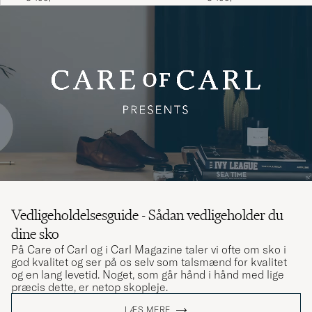
Vedligeholdelsesguide - Sådan vedligeholder du
dine sko
På Care of Carl og i Carl Magazine taler vi ofte om sko i
god kvalitet og ser på os selv som talsmænd for kvalitet
og en lang levetid. Noget, som går hånd i hånd med lige
præcis dette, er netop skopleje.
LÆS MERE