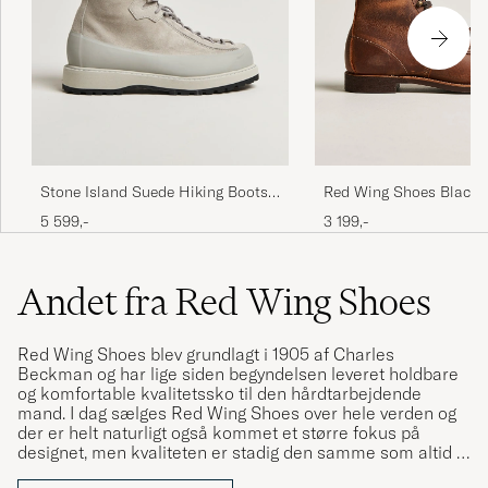
Red Wing Shoes Blacks
Stone Island Suede Hiking Boots
Copper Rough/Though 
Pearl Grey
3 199,-
5 599,-
Andet fra Red Wing Shoes
Red Wing Shoes blev grundlagt i 1905 af Charles
Beckman og har lige siden begyndelsen leveret holdbare
og komfortable kvalitetssko til den hårdtarbejdende
mand. I dag sælges Red Wing Shoes over hele verden og
der er helt naturligt også kommet et større fokus på
designet, men kvaliteten er stadig den samme som altid –
helt i top. Hos Care of Carl finder du et gedigent udvalg af