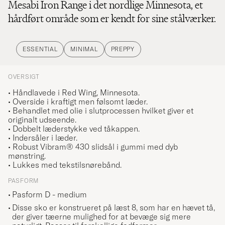
Mesabi Iron Range i det nordlige Minnesota, et
hårdført område som er kendt for sine stålværker.
ESSENTIAL
MINIMAL
PREPPY
OVERSIGT
• Håndlavede i Red Wing, Minnesota.
• Overside i kraftigt men følsomt læder.
• Behandlet med olie i slutprocessen hvilket giver et
originalt udseende.
• Dobbelt læderstykke ved tåkappen.
• Indersåler i læder.
•
Robust Vibram® 430
slidsål i gummi
med dyb
mønstring.
• Lukkes med tekstilsnørebånd.
PASFORM
Pasform D - medium
Disse sko er konstrueret på læst 8, som har en hævet tå,
der giver tæerne mulighed for at bevæge sig mere