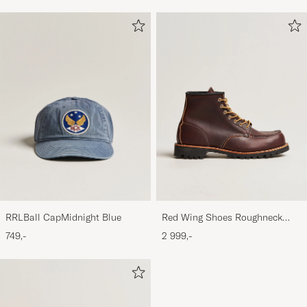
RRLBall CapMidnight Blue
Red Wing Shoes Roughneck
Boot Briar Oil Slick Leather
749,-
2 999,-