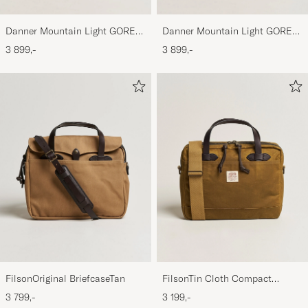
Danner Mountain Light GORE-
Danner Mountain Light GORE-
TEX Boot Brown
TEX Boot Cascade Clovis
3 899,-
3 899,-
FilsonOriginal BriefcaseTan
FilsonTin Cloth Compact
BriefcaseDark Tan
3 799,-
3 199,-