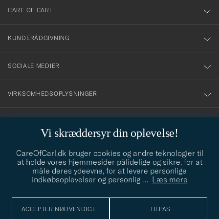
till
CARE OF CARL
vårt
nyhetsbrev!
KUNDERÅDGIVNING
SOCIALE MEDIER
VIRKSOMHEDSOPLYSNINGER
Vi skræddersyr din oplevelse!
STILRÅD
CareOfCarl.dk bruger cookies og andre teknologier til
Behøver du hjælp til at finde din stil? Lad os hjælpe dig, vi hjælper
at holde vores hjemmesider pålidelige og sikre, for at
gerne til!
info@careofcarl.dk
måle deres ydeevne, for at levere personlige
indkøbsoplevelser og personlig
…
Læs mere
STILRÅD
ACCEPTER NØDVENDIGE
TILPAS