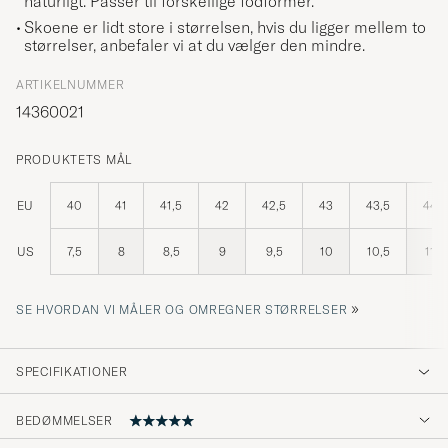
naturligt. Passer til forskellige fodformer.
Skoene er lidt store i størrelsen, hvis du ligger mellem to
størrelser, anbefaler vi at du vælger den mindre.
ARTIKELNUMMER
14360021
PRODUKTETS MÅL
EU
40
41
41,5
42
42,5
43
43,5
44
US
7,5
8
8,5
9
9,5
10
10,5
11
»
SE HVORDAN VI MÅLER OG OMREGNER STØRRELSER
SPECIFIKATIONER
BEDØMMELSER