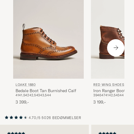
LOAKE 1880
RED WING SHOES
Bedale Boot Tan Burnished Calf
Iron Ranger Boot Co
41
41,5
42
42,5
43
43,5
44
39
46
47
41
42,5
43
44
Rough/Though Leath
3 399,-
3 199,-
4.70/5
5026 BEDØMMELSER