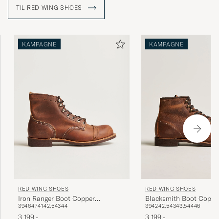
både sko og støvler i forskellige udformninger fra Red
TIL RED WING SHOES
Wing Shoes.
KAMPAGNE
KAMPAGNE
RED WING SHOES
RED WING SHOES
Iron Ranger Boot Copper
Blacksmith Boot Coppe
39
46
47
41
42,5
43
44
39
42
42,5
43
43,5
44
46
Rough/Though Leather
Rough/Though Leather
3 199,-
3 199,-