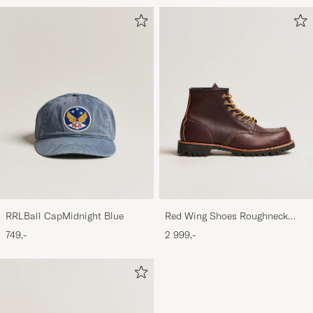
RRLBall CapMidnight Blue
Red Wing Shoes Roughneck
Boot Briar Oil Slick Leather
749,-
2 999,-