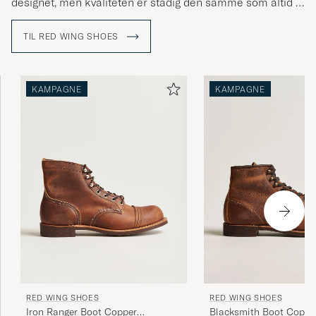
designet, men kvaliteten er stadig den samme som altid –
helt i top. Hos Care of Carl finder du et gedigent udvalg af
både sko og støvler i forskellige udformninger fra Red
TIL RED WING SHOES
Wing Shoes.
KAMPAGNE
KAMPAGNE
RED WING SHOES
RED WING SHOES
Iron Ranger Boot Copper
Blacksmith Boot Coppe