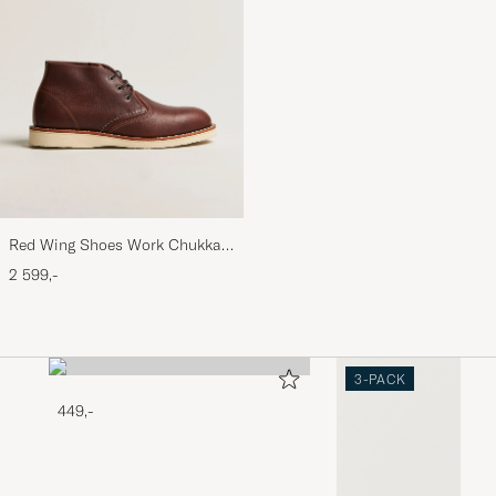
Red Wing Shoes Work Chukka
Briar Oil Slick Leather
2 599,-
3-PACK
449,-