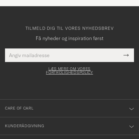
TILMELD DIG TIL VORES NYHEDSBREV
Få nyheder og inspiration først
E-
Tack
Dette
mailadresse
Submi
elt skal
för
Newsl
dfyldes
Form
LÆS MERE OM VORES
att
FORTROLIGHEDSPOLICY
du
anmälde
dig
till
CARE OF CARL
vårt
nyhetsbrev!
KUNDERÅDGIVNING