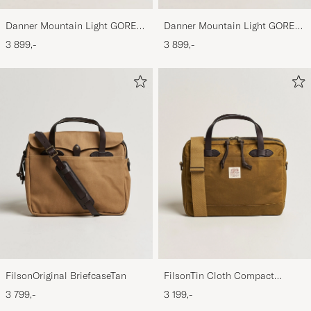
Danner Mountain Light GORE-
Danner Mountain Light GORE-
TEX Boot Brown
TEX Boot Cascade Clovis
3 899,-
3 899,-
FilsonOriginal BriefcaseTan
FilsonTin Cloth Compact
BriefcaseDark Tan
3 799,-
3 199,-