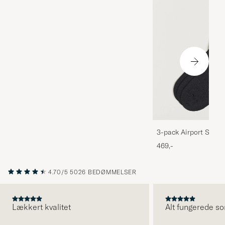
3-pack Airport Socks
Melange
469,-
4.70/5
5026 BEDØMMELSER
Lækkert kvalitet
Alt fungerede so