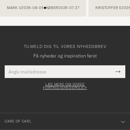
FORRIGE
MARK U
2026-08-05
KØBER
2026-07-27
KRISTOFFER E
2026
TILMELD DIG TIL VORES NYHEDSBREV
Få nyheder og inspiration først
E-
Tack
Dette
mailadresse
Submi
elt skal
för
Newsl
dfyldes
Form
LÆS MERE OM VORES
att
FORTROLIGHEDSPOLICY
du
anmälde
dig
till
CARE OF CARL
vårt