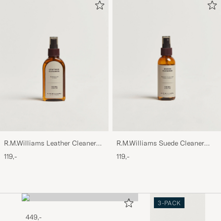
R.M.Williams Leather Cleaner
R.M.Williams Suede Cleaner
100ml
100ml
119,-
119,-
3-PACK
449,-