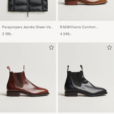
Parajumpers Jeordie Sheen Vest
R.M.Williams Comfort
Black
Craftsman G Boot Caramel
3 199,-
4 249,-