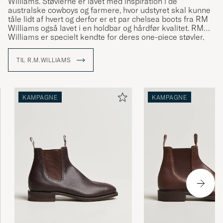
Williams. Støvlerne er lavet med inspiration i de
australske cowboys og farmere, hvor udstyret skal kunne
tåle lidt af hvert og derfor er et par chelsea boots fra RM
Williams også lavet i en holdbar og hårdfør kvalitet. RM
Williams er specielt kendte for deres one-piece støvler,
som er lavet af ét stort stykke læder, hvilket bl.a. er med til
at øge komforten og gøre skoen mere vandtæt. Denne
TIL R.M.WILLIAMS
metode er blevet brugt lige siden Reginald Murray
Williams grundlagde varemærket i Adelaide i 1932.
KAMPAGNE
KAMPAGNE