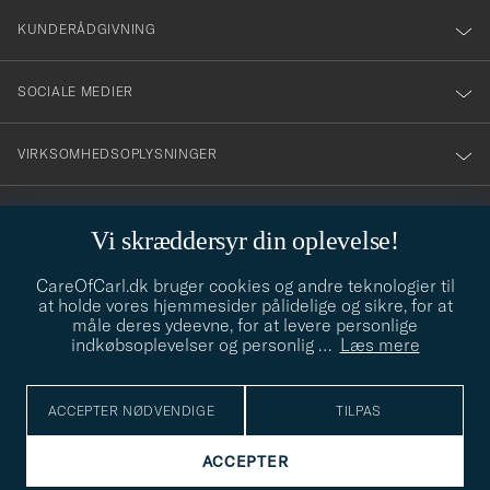
nyhetsbrev!
KUNDERÅDGIVNING
SOCIALE MEDIER
VIRKSOMHEDSOPLYSNINGER
Vi skræddersyr din oplevelse!
STILRÅD
CareOfCarl.dk bruger cookies og andre teknologier til
Behøver du hjælp til at finde din stil? Lad os hjælpe dig, vi hjælper
at holde vores hjemmesider pålidelige og sikre, for at
gerne til!
info@careofcarl.dk
måle deres ydeevne, for at levere personlige
indkøbsoplevelser og personlig
…
Læs mere
STILRÅD
ACCEPTER NØDVENDIGE
TILPAS
© Care of Carl 2026
ACCEPTER