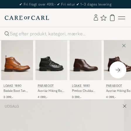
✔
Fri fragt over 499;-
✔
Fri retur
✔
1–3 dages levering
Søg
LOAKE 1880
PARABOOT
LOAKE 1880
PARABOOT
Bedale Boot Tan
Avoriaz Hiking Boot
Pimlico Chukka
Avoriaz Hiking Bo
Burnished Calf
Black
Boot Dark Brown
Ecorce
3 399,-
4 099,-
3 299,-
4 099,-
Calf
UDSALG