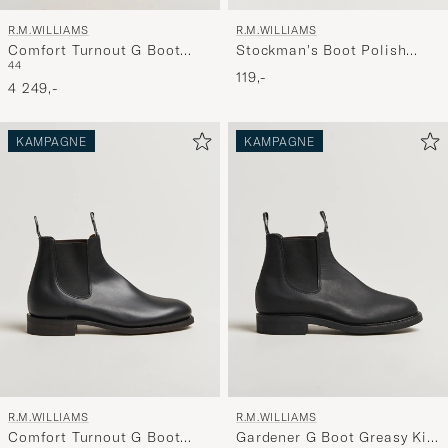
R.M.WILLIAMS
R.M.WILLIAMS
Stockman's Boot Polish
Comfort Turnout G Boot
44
70ml Dark Tan
Brown Suede
119,-
4 249,-
KAMPAGNE
KAMPAGNE
R.M.WILLIAMS
R.M.WILLIAMS
Comfort Turnout G Boot
Gardener G Boot Greasy Kip