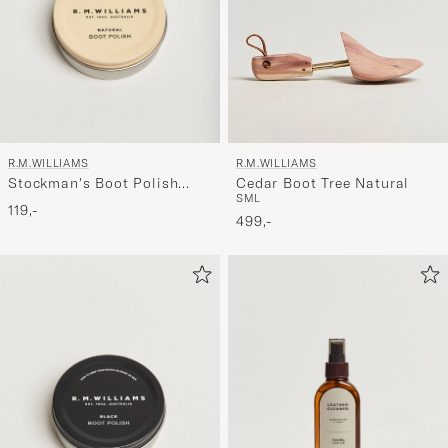
R.M.WILLIAMS
R.M.WILLIAMS
Stockman's Boot Polish
Cedar Boot Tree Natural
S
M
L
70ml Natural
119,-
499,-