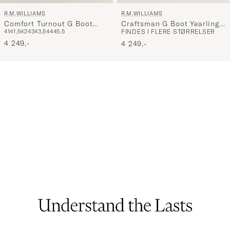
R.M.WILLIAMS
R.M.WILLIAMS
Craftsman G Boot Yearling
Comfort Turnout G Boot
FINDES I FLERE STØRRELSER
41
41,5
42
43
43,5
44
45,5
Black
Chocolate Suede
4 249,-
4 249,-