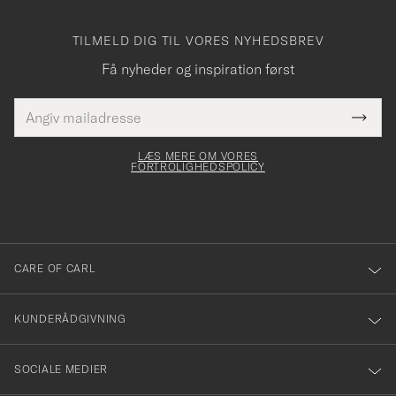
TILMELD DIG TIL VORES NYHEDSBREV
Få nyheder og inspiration først
E-
Tack
Dette
mailadresse
Submi
elt skal
för
Newsl
dfyldes
Form
LÆS MERE OM VORES
att
FORTROLIGHEDSPOLICY
du
anmälde
dig
till
CARE OF CARL
vårt
nyhetsbrev!
KUNDERÅDGIVNING
SOCIALE MEDIER