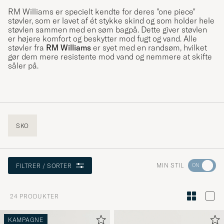
RM Williams er specielt kendte for deres "one piece"
støvler, som er lavet af ét stykke skind og som holder hele
støvlen sammen med en søm bagpå. Dette giver støvlen
er højere komfort og beskytter mod fugt og vand. Alle
støvler fra
RM Williams
er syet med en randsøm, hvilket
gør dem mere resistente mod vand og nemmere at skifte
såler på.
SKO
Gå
MIN STIL
FILTRER / SORTER
til
Stilråd
24
PRODUKTER
for
at
KAMPAGNE