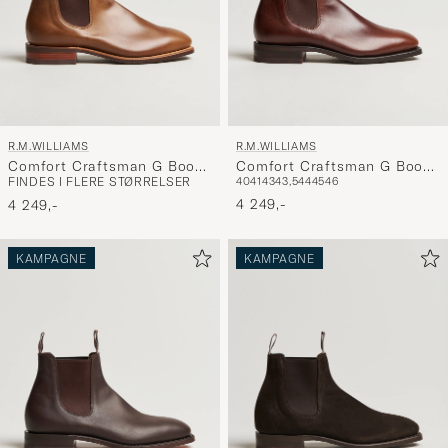
R.M.WILLIAMS
R.M.WILLIAMS
Comfort Craftsman G Boot
Comfort Craftsman G Boot
FINDES I FLERE STØRRELSER
40
41
43
43,5
44
45
46
Caramel
Mid Brown
4 249,-
4 249,-
KAMPAGNE
KAMPAGNE