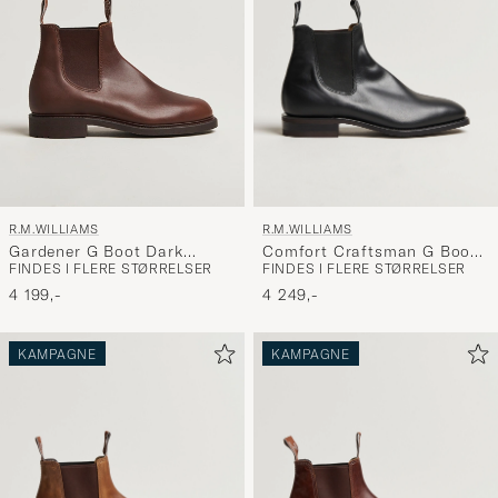
R.M.WILLIAMS
R.M.WILLIAMS
Comfort Craftsman G Boot
Gardener G Boot Dark
FINDES I FLERE STØRRELSER
FINDES I FLERE STØRRELSER
Yearling Black
Brown
4 249,-
4 199,-
KAMPAGNE
KAMPAGNE