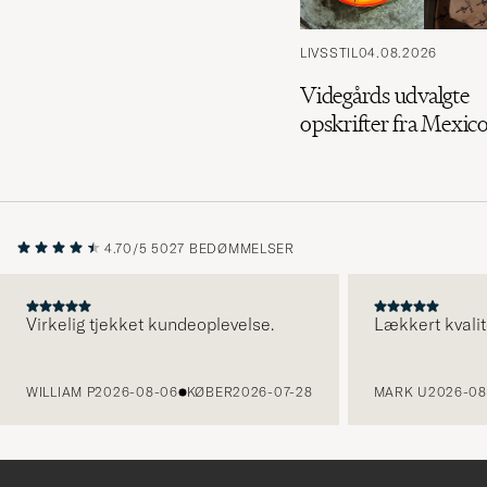
LIVSSTIL
04.08.2026
Videgårds udvalgte
opskrifter fra Mexic
4.70/5
5027 BEDØMMELSER
Virkelig tjekket kundeoplevelse.
Lækkert kvalit
FORRIGE
WILLIAM P
2026-08-06
KØBER
2026-07-28
MARK U
2026-08