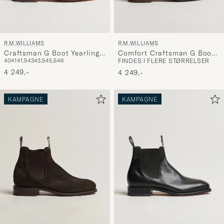
R.M.WILLIAMS
R.M.WILLIAMS
Craftsman G Boot Yearling
Comfort Craftsman G Boot
40
41
41,5
43
43,5
45,5
46
FINDES I FLERE STØRRELSER
Chestnut
Chocolate Suede
4 249,-
4 249,-
KAMPAGNE
KAMPAGNE