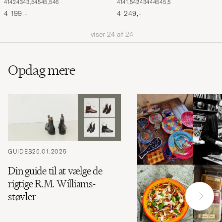
41
42
43
43,5
45
45,5
46
41
41,5
42
43
44
45
45,5
Yearling Black
Black
4 199,-
4 249,-
viser
24
af
24
Opdag mere
GUIDES
25.01.2025
Din guide til at vælge de
rigtige R.M. Williams-
støvler