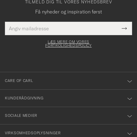
TILMELD DIG TIL VORES NYHEDSBREV
Få nyheder og inspiration først
E-
Tack
Dette
mailadresse
Submi
elt skal
för
Newsl
dfyldes
Form
LÆS MERE OM VORES
att
FORTROLIGHEDSPOLICY
du
anmälde
dig
till
CARE OF CARL
vårt
nyhetsbrev!
KUNDERÅDGIVNING
SOCIALE MEDIER
VIRKSOMHEDSOPLYSNINGER