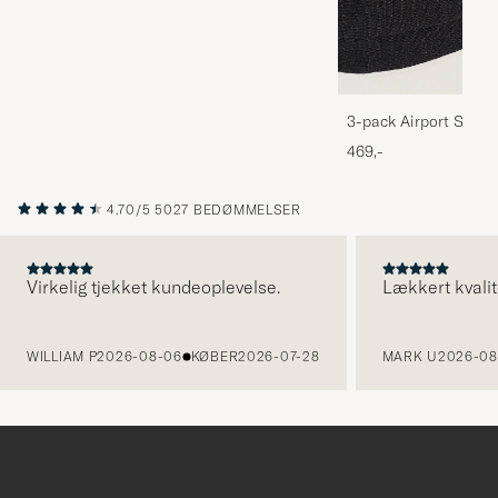
3-pack Airport Socks
Melange
469,-
4.70/5
5027 BEDØMMELSER
Virkelig tjekket kundeoplevelse.
Lækkert kvalit
FORRIGE
WILLIAM P
2026-08-06
KØBER
2026-07-28
MARK U
2026-08