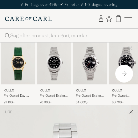
✔
Fri fragt over 499;-
✔
Fri retur
✔
1–3 dages levering
Søg
ROLEX
ROLEX
ROLEX
ROLEX
Pre-Owned Day-
Pre-Owned Explorer
Pre-Owned Explorer
Pre-Owned
Date
40
II
Submariner Date
91 100,-
70 900,-
54 000,-
60 700,-
URE