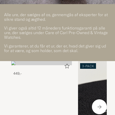
Alle ure, der sælges af os, gennemgås af eksperter for at
sikre stand og ægthed.
Vi giver også altid 12 måneders funktionsgaranti på alle
ure, der sælges under Care of Carl Pre-Owned & Vintage
Watches.
Vi garanterer, at du får et ur, der er, hvad det giver sig ud
for at være, og som holder, som det skal.
3-PACK
449,-