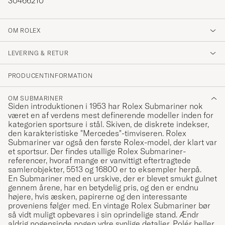
30466210
OM ROLEX
LEVERING & RETUR
PRODUCENTINFORMATION
OM SUBMARINER
Siden introduktionen i 1953 har Rolex Submariner nok
været en af verdens mest definerende modeller inden for
kategorien sportsure i stål. Skiven, de diskrete indekser,
den karakteristiske "Mercedes"-timviseren. Rolex
Submariner var også den første Rolex-model, der klart var
et sportsur. Der findes utallige Rolex Submariner-
referencer, hvoraf mange er vanvittigt eftertragtede
samlerobjekter, 5513 og 16800 er to eksempler herpå.
En Submariner med en urskive, der er blevet smukt gulnet
gennem årene, har en betydelig pris, og den er endnu
højere, hvis æsken, papirerne og den interessante
proveniens følger med. En vintage Rolex Submariner bør
så vidt muligt opbevares i sin oprindelige stand. Ændr
aldrig nogensinde nogen ydre synlige detaljer. Polér heller