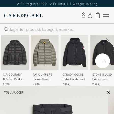
The Care of Carl Passport
Søg
C.P. COMPANY
PARAJUMPERS
CANADA GOOSE
STONE ISLAND
DD Shell Padded
Pharrel Sheen
Lodge Hoody Black
Crinkle Reps
Hood Jacket Black
Hooded Jacket Mid
Padded Down Jack
5 299,-
4 699,-
7 299,-
7 399,-
Grey
Black
TØJ
/
JAKKER