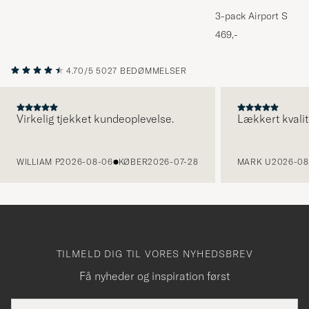
3-pack Airport Socks
Melange
469,-
4.70/5
5027 BEDØMMELSER
Virkelig tjekket kundeoplevelse.
Lækkert kvalit
FORRIGE
WILLIAM P
2026-08-06
KØBER
2026-07-28
MARK U
2026-08
TILMELD DIG TIL VORES NYHEDSBREV
Få nyheder og inspiration først
E-