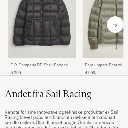
C.P. Company DD Shell Padded
Parajumpers Pharrel S
Hood Jacket Black
Hooded Jacket Mid Gre
5 299,-
4 699,-
Andet fra Sail Racing
Kendte for sine innovative og tekniske produkter er Sail
Racing blevet populært blandt en række internationalt
kendte sejlere. Blandt andet brugte Oracles americas
cup-hold deres produkter under løbet i 2016. Efter at Sail