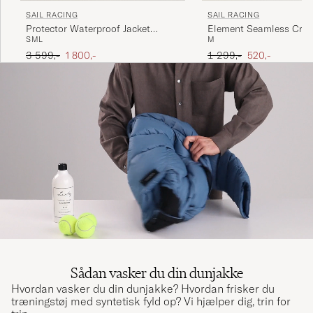
SAIL RACING
SAIL RACING
Protector Waterproof Jacket
Element Seamless Cre
S
M
L
M
Carbon
Sand
Ordinary pris
Nedsat pris
Ordinary pris
Nedsat pris
3 599,-
1 800,-
1 299,-
520,-
Sådan vasker du din dunjakke
Hvordan vasker du din dunjakke? Hvordan frisker du
træningstøj med syntetisk fyld op? Vi hjælper dig, trin for