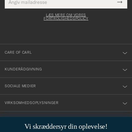
Tack
Dette
mailadresse
Submi
elt skal
för
Newsl
dfyldes
Form
LÆS MERE OM VORES
att
FORTROLIGHEDSPOLICY
du
anmälde
dig
till
CARE OF CARL
vårt
nyhetsbrev!
KUNDERÅDGIVNING
SOCIALE MEDIER
VIRKSOMHEDSOPLYSNINGER
Vi skræddersyr din oplevelse!
STILRÅD