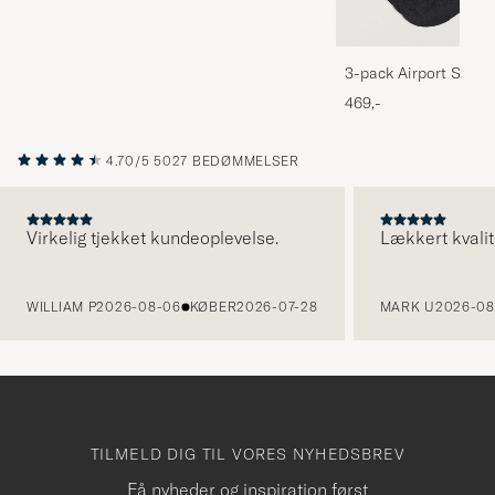
3-pack Airport Socks
Melange
469,-
4.70/5
5027 BEDØMMELSER
Virkelig tjekket kundeoplevelse.
Lækkert kvalit
FORRIGE
WILLIAM P
2026-08-06
KØBER
2026-07-28
MARK U
2026-08
TILMELD DIG TIL VORES NYHEDSBREV
Få nyheder og inspiration først