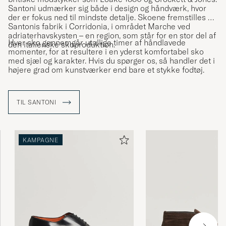
Santoni udmærker sig både i design og håndværk, hvor
der er fokus ned til mindste detalje. Skoene fremstilles på
Santonis fabrik i Corridonia, i området Marche ved
adriaterhavskysten – en region, som står for en stor del af
Hver sko gennemgår utallige timer af håndlavede
den italienske skoproduktion.
momenter, for at resultere i en yderst komfortabel sko
med sjæl og karakter. Hvis du spørger os, så handler det i
højere grad om kunstværker end bare et stykke fodtøj.
TIL SANTONI
KAMPAGNE