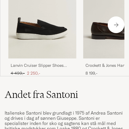
Lanvin Cruiser Slipper Shoes
Crockett & Jones Harva
Black
Brown Shell Cordovan
Ordinary pris
Nedsat pris
4 499,-
2 250,-
8 199,-
Andet fra Santoni
Italienske Santoni blev grundlagt i 1975 af Andrea Santoni
og drives i dag af sønnen Giuseppe. Santoni er
specialister inden for sko og sagtens kan stå mål med
britiske modstykker som Loake 1880 og Crockett & Jones.