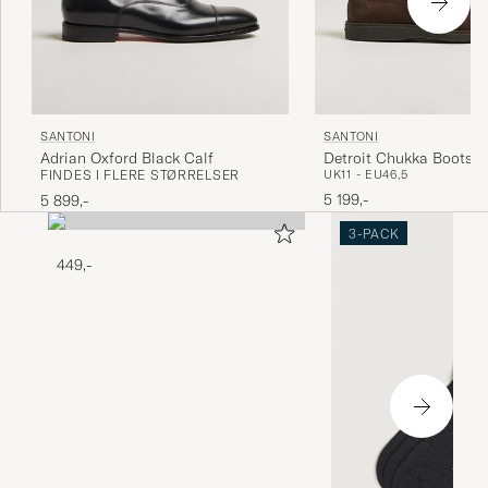
SANTONI
SANTONI
Adrian Oxford Black Calf
Detroit Chukka Boots 
FINDES I FLERE STØRRELSER
UK11 - EU46,5
Suede
5 199,-
5 899,-
3-PACK
449,-