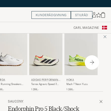
KUNDERÅDGIVNING
STILRÅD
CARL MAGAZINE
NORDA
RDA
ADIDAS PERFORMANC
HOKA
E
005 Run
 Running Sneakers
Terrex Agravic Speed 2
Mach 7 Neon Yuzu
Neve
ite/Gum
White/Black
2 499,-
99,-
1 299,-
1 399,-
SAUCONY
Endorphin Pro 5 Black/Shock