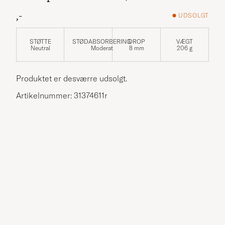
,-
UDSOLGT
STØTTE
STØDABSORBERING
DROP
VÆGT
Neutral
Moderat
8 mm
206 g
Produktet er desværre udsolgt.
Artikelnummer: 31374611r