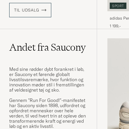
SPORT
TIL UDSALG
adidas Pe
Sneaker B
1 199,-
Andet fra Saucony
Med sine rødder dybt forankret i løb,
er Saucony et førende globalt
livsstilsvaremærke, hvor funktion og
innovation møder stil i fremstillingen
af ​​veldesignet tøj og sko.
Gennem "Run For Good!"-manifestet
har Saucony siden 1898, udfordret og
opfordret mennesker over hele
verden, til ved hvert trin at opleve den
transformerende kraft og energi ved
løb og en aktiv livsstil.