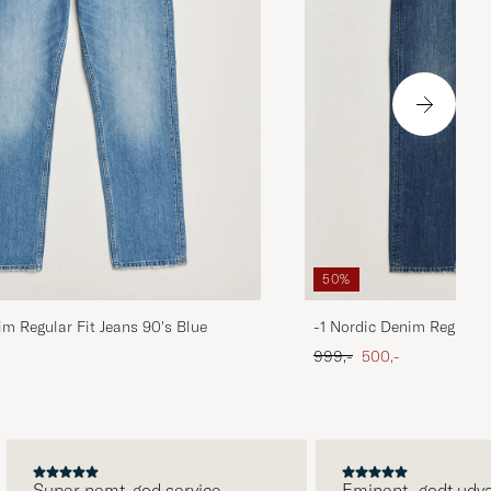
50%
im Regular Fit Jeans 90's Blue
-1 Nordic Denim Regular 
 pris
Ordinary pris
Nedsat pris
999,-
500,-
Super nemt, god service.
Eminent- godt udvalg 