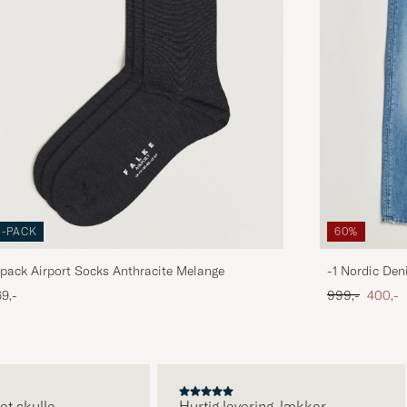
3-PACK
60%
pack Airport Socks Anthracite Melange
-1 Nordic Den
Ordinary pris
Nedsat
9,-
999,-
400,-
kulle.
Hurtig levering, lækker