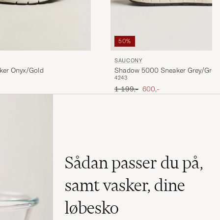
50%
SAUCONY
Shadow 5000 Sneaker Grey/Grey
ker Onyx/Gold
42
43
Ordinary pris
Nedsat pris
1 199,-
600,-
Sådan passer du på,
samt vasker, dine
løbesko