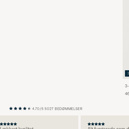
3-
46
4.70/5
5027 BEDØMMELSER
FORRIGE
NÆSTE
kert kvalitet
Alt fungerede som det s