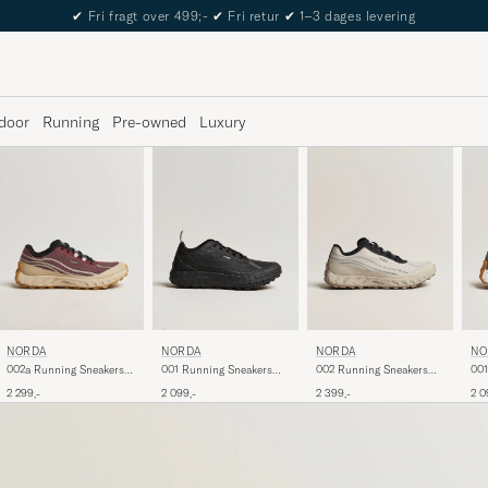
The Care of Carl Passport
door
Running
Pre-owned
Luxury
NORDA
NORDA
NO
NORDA
001 Running Sneakers
002 Running Sneakers
001
002a Running Sneakers
Stealth Black
Cinder
Wh
Amaranth
2 099,-
2 399,-
2 0
2 299,-