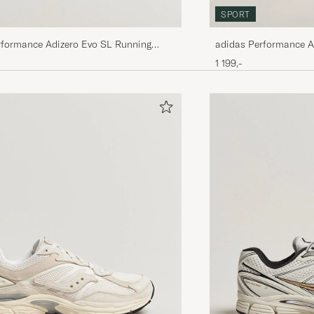
SPORT
adidas Performance A
rformance Adizero Evo SL Running
lack/White
1 199,-