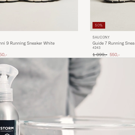
50%
SAUCONY
Guide 7 Running Snea
mni 9 Running Sneaker White
42
43
Ordinary pris
Nedsat pris
ris
edsat pris
1 099,-
550,-
50,-