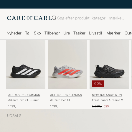
Søg
Nyheder
Tøj
Sko
Tilbehør
Ure
Tasker
Livsstil
Mærker
Out
60%
NEW BALANCE RUNNI
ADIDAS PERFORMANC
ADIDAS PERFORMANC
NG
E
E
Fresh Foam X Hierro V9
Adizero Evo SL Running
Adizero Evo SL
Black
Sneaker Black/White
Silver/Red
Ordinary pris
Nedsat pris
1 299,-
520,-
1 199,-
1 199,-
UDSALG