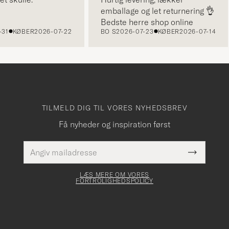
emballage og let returnering 👌
Bedste herre shop online
KØBER
2026-07-22
BO S
2026-07-23
KØBER
2026-07-14
TILMELD DIG TIL VORES NYHEDSBREV
Få nyheder og inspiration først
E-
Dette
mailadresse
Submit
felt skal
Newslette
udfyldes
Form
LÆS MERE OM VORES
FORTROLIGHEDSPOLICY