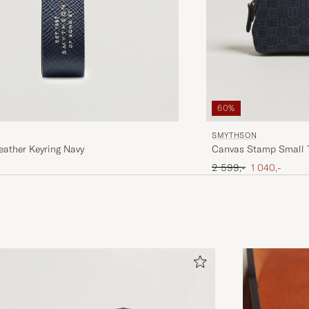
60%
SMYTHSON
ather Keyring Navy
Canvas Stamp Small T
Ordinary pris
Nedsat pris
2 599,-
1 040,-