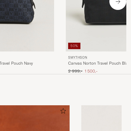
50%
SMYTHSON
ravel Pouch Navy
Canvas Norton Travel Pouch Blac
Ordinary pris
Nedsat pris
2 999,-
1 500,-