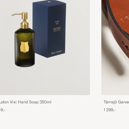
rudon Vixi Hand Soap 350ml
Tärnsjö Garve
9,-
1 299,-