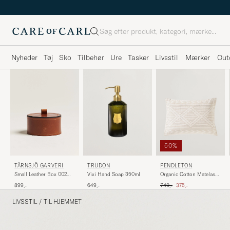
Søg
Nyheder
Tøj
Sko
Tilbehør
Ure
Tasker
Livsstil
Mærker
Out
50%
TÄRNSJÖ GARVERI
TRUDON
PENDLETON
Small Leather Box 002
Vixi Hand Soap 350ml
Organic Cotton Matelasse
Light Brown
Pillow Ganado
Ordinary pris
Nedsat pris
899,-
649,-
749,-
375,-
LIVSSTIL
/
TIL HJEMMET