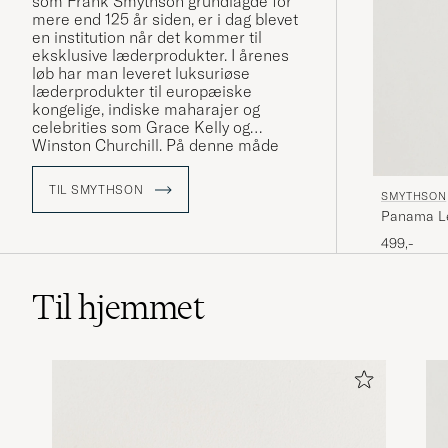
som Frank Smythson grundlagde for
mere end 125 år siden, er i dag blevet
en institution når det kommer til
eksklusive læderprodukter. I årenes
løb har man leveret luksuriøse
læderprodukter til
europæiske
kongelige, indiske maharajer og
celebrities
som Grace Kelly og
Winston Churchill. På denne måde
har Smythson sat standarden for en
ekstraordinær livsstil baseret på
TIL SMYTHSON
SMYTHSON
kvalitet og kompromisløst
Panama Le
håndværk.
De tidløse produkter fra
Smythson er skabt via mageløst
499,-
håndværk og en perfekt kombination
mellem funktion, kvalitet og æstetik.
Til hjemmet