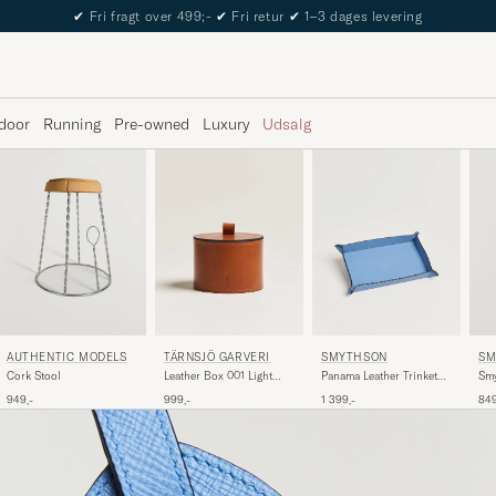
✔
Fri fragt over 499;-
✔
Fri retur
✔
1–3 dages levering
door
Running
Pre-owned
Luxury
Udsalg
TÄRNSJÖ GARVERI
SMYTHSON
SM
AUTHENTIC MODELS
Leather Box 001 Light
Panama Leather Trinket
Smy
Cork Stool
Brown
Tray Blue Nile
Car
999,-
1 399,-
849
949,-