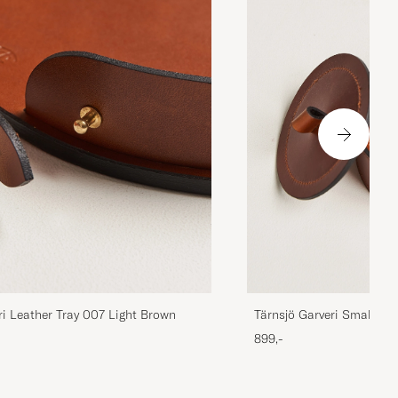
ri Leather Tray 007 Light Brown
Tärnsjö Garveri Small Le
Brown
899,-