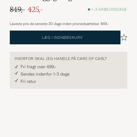
849,-
425,-
1-3 ARBEJDSDAGE
Ordinary pris
Nedsat pris
Laveste pris de seneste 30 dage inden prisnedsættelse:
849,-
LÆG I INDKØBSKURV
HVORFOR SKAL JEG HANDLE PÅ CARE OF CARL?
Fri fragt over 499;-
Sendes indenfor 1-3 dage
Fri retur