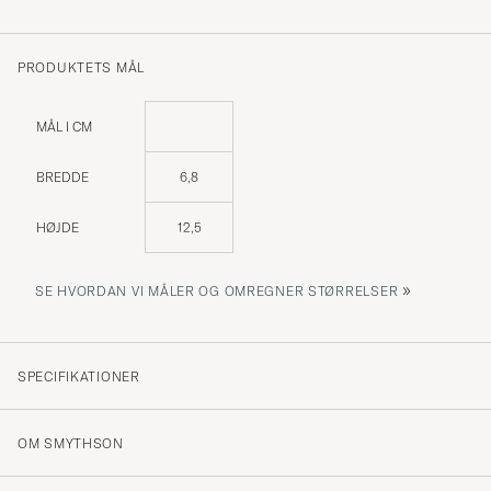
PRODUKTETS MÅL
MÅL I CM
BREDDE
6,8
HØJDE
12,5
»
SE HVORDAN VI MÅLER OG OMREGNER STØRRELSER
SPECIFIKATIONER
OM SMYTHSON