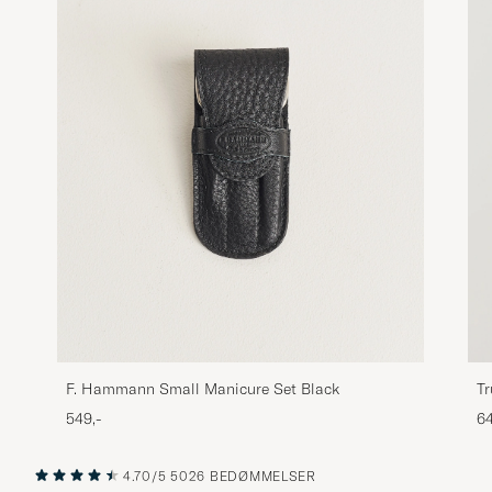
F. Hammann Small Manicure Set Black
T
549,-
64
4.70/5
5026 BEDØMMELSER