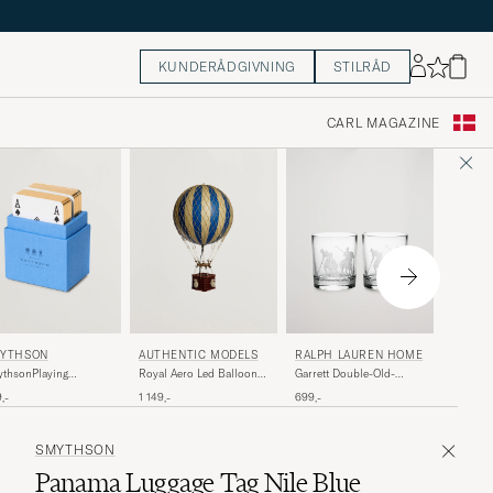
KUNDERÅDGIVNING
STILRÅD
CARL MAGAZINE
RALPH
YTHSON
AUTHENTIC MODELS
RALPH LAUREN HOME
Thompso
thsonPlaying
Royal Aero Led Balloon
Garrett Double-Old-
Dessert 
dNile Blue
Blue
Fashioned Set
1 699,-
,-
1 149,-
699,-
SMYTHSON
Panama Luggage Tag Nile Blue