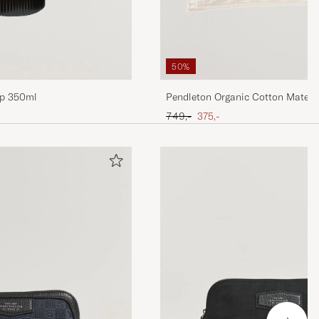
50%
ap 350ml
Pendleton Organic Cotton Matela
Ganado
Ordinary pris
Nedsat pris
749,-
375,-