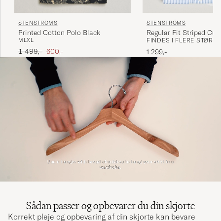
STENSTRÖMS
STENSTRÖMS
Printed Cotton Polo Black
Regular Fit Striped Cut
M
L
XL
FINDES I FLERE STØRR
Blue/White
Ordinary pris
Nedsat pris
1 499,-
600,-
1 299,-
Sådan passer og opbevarer du din skjorte
Korrekt pleje og opbevaring af din skjorte kan bevare