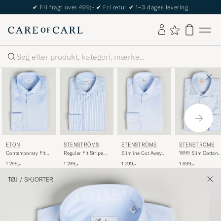
The Care of Carl Passport
Søg
ETON
STENSTRÖMS
STENSTRÖMS
STENSTRÖMS
Contemporary Fit
Slimline Cut Away
1899 Slim Cotton
Regular Fit Striped
Shirt Blue
Shirt Light Blue
Twill Shirt Light
Cut Away Shirt
1 299,-
1 299,-
1 699,-
1 299,-
Blue
Blue/White
TØJ
/
SKJORTER