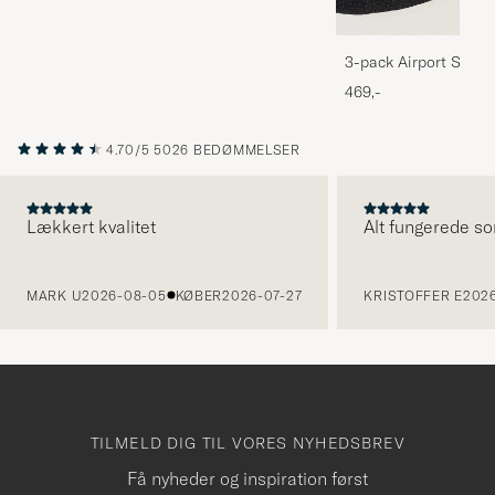
3-pack Airport Socks
Melange
469,-
4.70/5
5026 BEDØMMELSER
Lækkert kvalitet
Alt fungerede so
FORRIGE
MARK U
2026-08-05
KØBER
2026-07-27
KRISTOFFER E
2026
TILMELD DIG TIL VORES NYHEDSBREV
Få nyheder og inspiration først