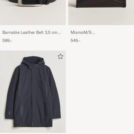
Barnabie Leather Belt 3,5 cm
MismoM/S
Black
CardholderNavy/Dark Brown
599,-
549,-