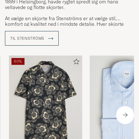
1899 i Helsingborg, havde rygtet spredt sig om hans
vellavede og flotte skjorter.
At vælge en skjorte fra Stenströms er at vælge stil,
komfort og kvalitet ned i mindste detalje. Hver skjorte
består af 23 omhyggeligt udskårne dele som har gået
igennem mindst 60 forskellige trin i produktionen og
TIL STENSTRÖMS
adskillige kritiske kvalitetskontroller inden den er færdig.
60%