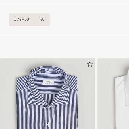
UDSALG
TØJ