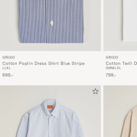
GRIGIO
GRIGIO
Cotton Poplin Dress Shirt Blue Stripe
Cotton Twill D
L
L
XL
S
M
M
L
XL
699,-
799,-