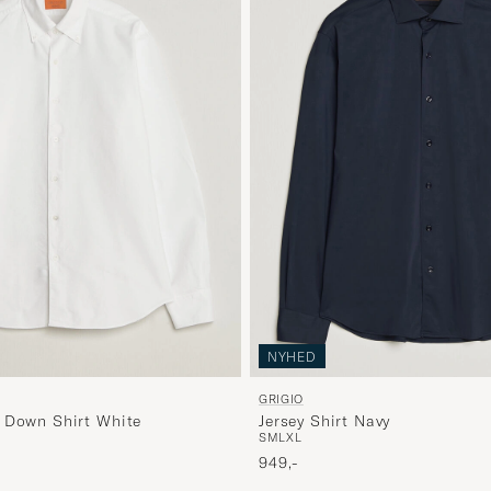
NYHED
GRIGIO
 Down Shirt White
Jersey Shirt Navy
S
M
L
XL
949,-