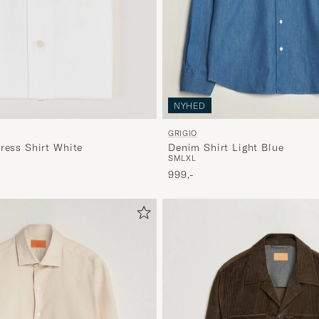
NYHED
GRIGIO
ress Shirt White
Denim Shirt Light Blue
S
M
L
XL
999,-