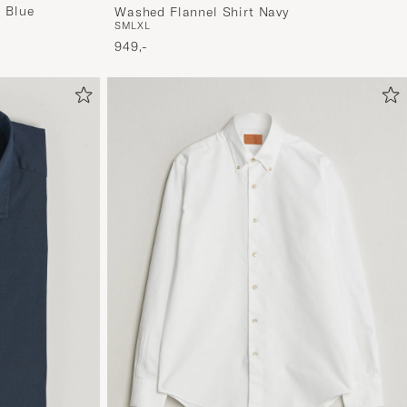
t Blue
Washed Flannel Shirt Navy
S
M
L
XL
949,-