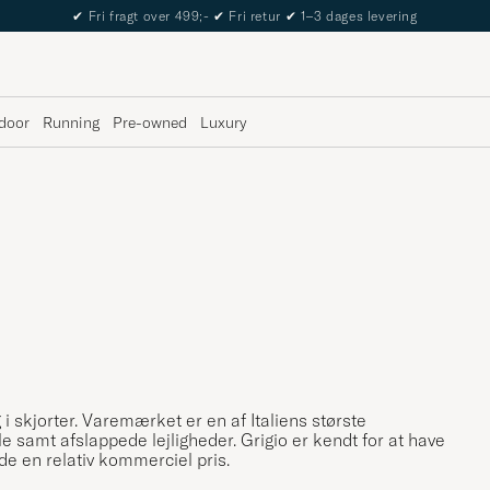
The Care of Carl Passport
door
Running
Pre-owned
Luxury
 i skjorter. Varemærket er en af Italiens største
le samt afslappede lejligheder. Grigio er kendt for at have
lde en relativ kommerciel pris.