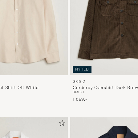
NYHED
GRIGIO
l Shirt Off White
Corduroy Overshirt Dark Bro
S
M
L
XL
1 599,-