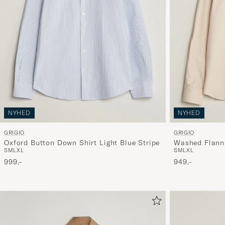
NYHED
NYHED
GRIGIO
GRIGIO
Oxford Button Down Shirt Light Blue Stripe
Washed Flanne
S
M
L
XL
S
M
L
XL
999,-
949,-