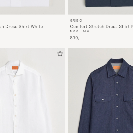
GRIGIO
ch Dress Shirt White
Comfort Stretch Dress Shirt 
S
M
M
L
L
XL
XL
899,-