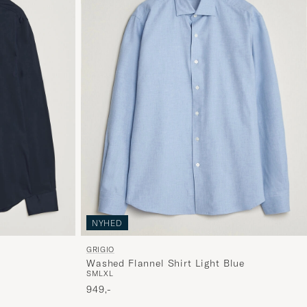
NYHED
GRIGIO
Washed Flannel Shirt Light Blue
S
M
L
XL
949,-