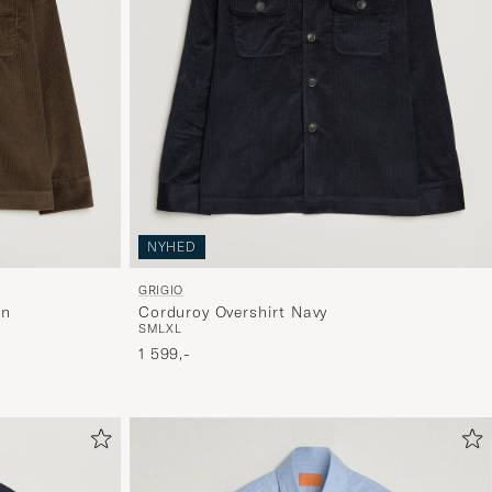
NYHED
GRIGIO
wn
Corduroy Overshirt Navy
S
M
L
XL
1 599,-