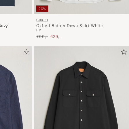
20%
GRIGIO
Navy
Oxford Button Down Shirt White
S
M
Ordinary pris
Nedsat pris
799,-
639,-