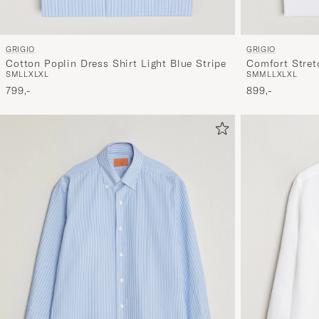
GRIGIO
GRIGIO
Cotton Poplin Dress Shirt Light Blue Stripe
Comfort Stret
S
M
L
L
XL
XL
S
M
M
L
L
XL
XL
799,-
899,-