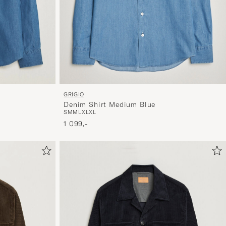
mere
håndpluk
udvalg
til
dig.
GRIGIO
Denim Shirt Medium Blue
S
M
M
L
XL
XL
1 099,-