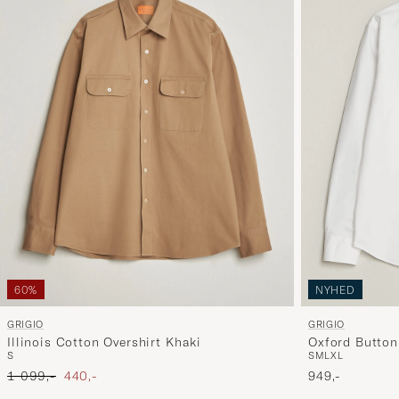
60%
NYHED
GRIGIO
GRIGIO
Illinois Cotton Overshirt Khaki
Oxford Button
S
S
M
L
XL
Ordinary pris
Nedsat pris
1 099,-
440,-
949,-