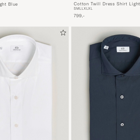
Cotton Twill Dress Shirt Ligh
ight Blue
S
M
L
L
XL
XL
799,-