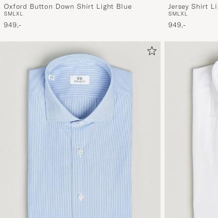
Oxford Button Down Shirt Light Blue
Jersey Shirt L
S
M
L
XL
S
M
L
XL
949,-
949,-