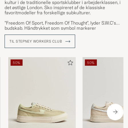
kultur i de traditionelle sportsklubber i arbejderklassen, i
det østlige London. Sko inspireret af de klassiske
favoritmodeller fra forskellige subkulturer.
"Freedom Of Sport, Freedom Of Thought", lyder S.W.C's
budskab. Håndtrykket som symbol markerer
virksomhedens værdier, som en arv fra dens
rollemodeller. Unisex-skoene er skabt til alle mennesker
TIL STEPNEY WORKERS CLUB
og kulturer.
50%
50%