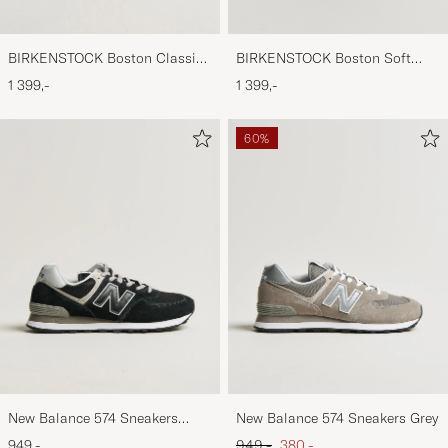
BIRKENSTOCK Boston Classic
BIRKENSTOCK Boston Soft
Footbed Habana Oiled Leather
Footbed Black Suede
1 399,-
1 399,-
60%
New Balance 574 Sneakers
New Balance 574 Sneakers Grey
Black
Ordinary pris
Nedsat pris
949,-
949,-
380,-