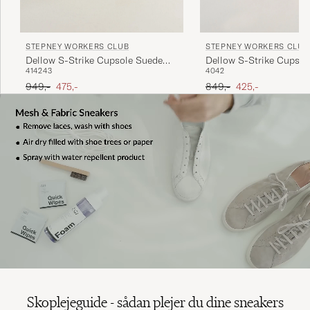
STEPNEY WORKERS CLUB
STEPNEY WORKERS CLUB
Dellow S-Strike Cupso
Dellow S-Strike Cupsole Suede
40
42
41
42
43
Sneaker Ecru/White
Sneaker Oat
Ordinary pris
Nedsat pris
Ordinary pris
Nedsat pris
849,-
425,-
949,-
475,-
Skoplejeguide - sådan plejer du dine sneakers