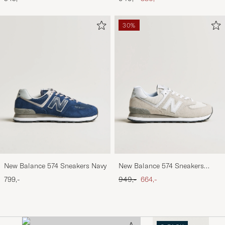
30%
New Balance 574 Sneakers Navy
New Balance 574 Sneakers
Nimbus Cloud
Ordinary pris
Nedsat pris
799,-
949,-
664,-