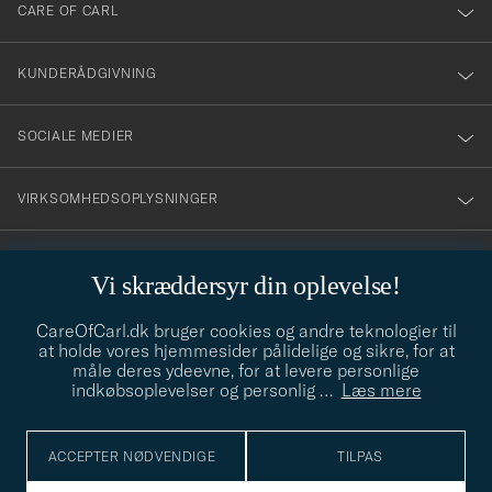
till
CARE OF CARL
vårt
nyhetsbrev!
KUNDERÅDGIVNING
SOCIALE MEDIER
VIRKSOMHEDSOPLYSNINGER
Vi skræddersyr din oplevelse!
STILRÅD
CareOfCarl.dk bruger cookies og andre teknologier til
Behøver du hjælp til at finde din stil? Lad os hjælpe dig, vi hjælper
at holde vores hjemmesider pålidelige og sikre, for at
gerne til!
info@careofcarl.dk
måle deres ydeevne, for at levere personlige
indkøbsoplevelser og personlig
…
Læs mere
STILRÅD
ACCEPTER NØDVENDIGE
TILPAS
© Care of Carl 2026