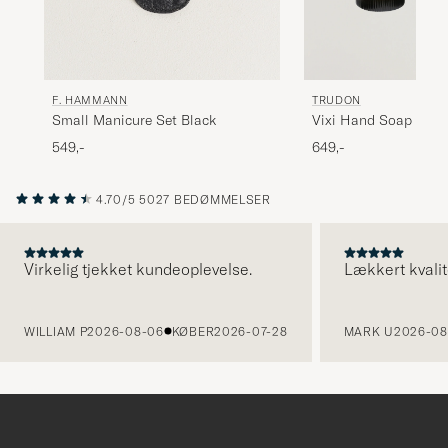
F. HAMMANN
TRUDON
Small Manicure Set Black
Vixi Hand Soap 350
549,-
649,-
4.70/5
5027 BEDØMMELSER
Virkelig tjekket kundeoplevelse.
Lækkert kvalit
FORRIGE
WILLIAM P
2026-08-06
KØBER
2026-07-28
MARK U
2026-08