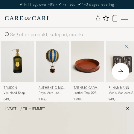
✔
Fri fragt over 499;-
✔
Fri retur
✔
1–3 dages levering
Søg
TRUDON
AUTHENTIC MOD
TÄRNSJÖ GARVER
F. HAMMANN
ELS
I
Vixi Hand Soap
Royal Aero Led
Leather Tray 007
Men's Manicure Se
350ml
Balloon Blue
Light Brown
Dark Brown
649,-
1 149,-
1 299,-
949,-
LIVSSTIL
/
TIL HJEMMET