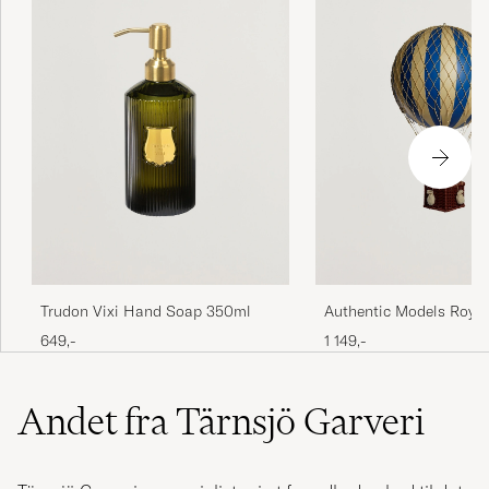
Trudon Vixi Hand Soap 350ml
Authentic Models Royal
Balloon Blue
649,-
1 149,-
Andet fra Tärnsjö Garveri