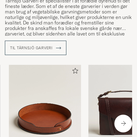
Tärnsjö Garveri er specialister i at forædle dyrehud til det
fineste læder. Som et af de eneste garverier i verden gør
man brug af vegetabilske garvningsmetoder som er
naturlige og miljøvenlige, hvilket giver produkterne en unik
kvalitet. De skind man forædler og fremstiller sine
produkter fra anskaffes fra lokale svenske gårde nær
garveriet, og bliver sidenhen alle lavet om til eksklusive
tasker og flotte tilbehør, som alt er lavet i hånden. Alt
bliver gjort på Tärnsjös værksted af yderst kyndige
TIL TÄRNSJÖ GARVERI
personer som har mange års erfaring, og sådan har det
været siden 1873.
Læs mere om Tärnsjö Garveri i vores reportage fra deres
fabrik »