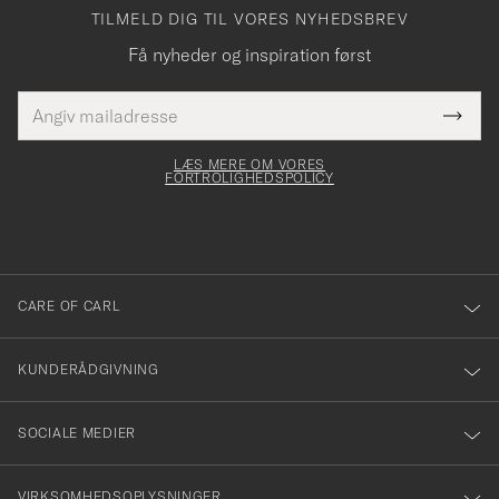
TILMELD DIG TIL VORES NYHEDSBREV
Få nyheder og inspiration først
E-
Tack
Dette
mailadresse
Submi
elt skal
för
Newsl
dfyldes
Form
LÆS MERE OM VORES
att
FORTROLIGHEDSPOLICY
du
anmälde
dig
till
CARE OF CARL
vårt
nyhetsbrev!
KUNDERÅDGIVNING
SOCIALE MEDIER
VIRKSOMHEDSOPLYSNINGER