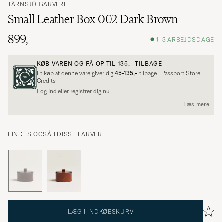
TÄRNSJÖ GARVERI
Small Leather Box 002 Dark Brown
899,-
1-3 ARBEJDSDAGE
KØB VAREN OG FÅ OP TIL
135,-
TILBAGE
Et køb af denne vare giver dig
45-135,-
tilbage i Passport Store
Credits.
Log ind eller registrer dig nu
Læs mere
FINDES OGSÅ I DISSE FARVER
LÆG I INDKØBSKURV