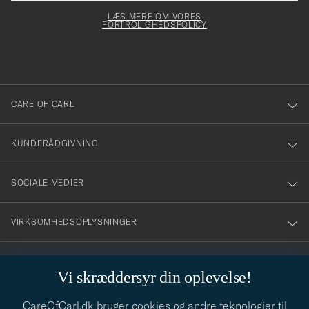
elt skal
för
Newsl
dfyldes
Form
LÆS MERE OM VORES
att
FORTROLIGHEDSPOLICY
du
anmälde
dig
till
CARE OF CARL
vårt
nyhetsbrev!
KUNDERÅDGIVNING
SOCIALE MEDIER
VIRKSOMHEDSOPLYSNINGER
Vi skræddersyr din oplevelse!
STILRÅD
CareOfCarl.dk bruger cookies og andre teknologier til
Behøver du hjælp til at finde din stil? Lad os hjælpe dig, vi hjælper