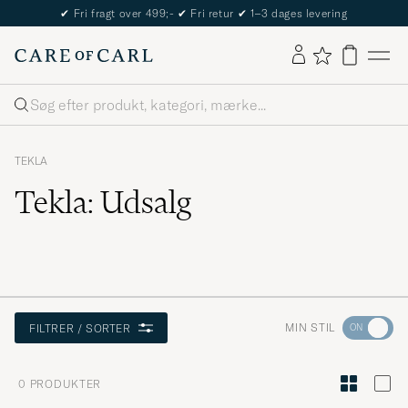
✔
Fri fragt over 499;-
✔
Fri retur
✔
1–3 dages levering
Søg
TEKLA
Tekla: Udsalg
Gå
MIN STIL
FILTRER / SORTER
til
Stilråd
0
PRODUKTER
for