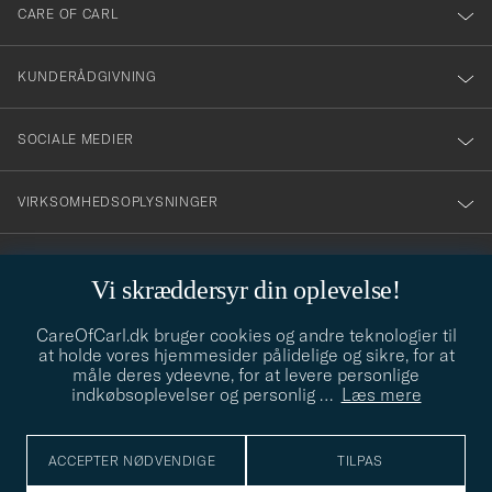
till
CARE OF CARL
vårt
nyhetsbrev!
KUNDERÅDGIVNING
SOCIALE MEDIER
VIRKSOMHEDSOPLYSNINGER
Vi skræddersyr din oplevelse!
STILRÅD
CareOfCarl.dk bruger cookies og andre teknologier til
Behøver du hjælp til at finde din stil? Lad os hjælpe dig, vi hjælper
at holde vores hjemmesider pålidelige og sikre, for at
gerne til!
info@careofcarl.dk
måle deres ydeevne, for at levere personlige
indkøbsoplevelser og personlig
…
Læs mere
STILRÅD
ACCEPTER NØDVENDIGE
TILPAS