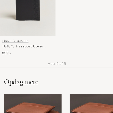
TÄRNSJÖ GARVERI
TG1873 Passport Cover
Black
899,-
viser
5
af
5
Opdag mere