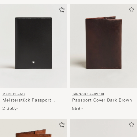
for
at
aktivere
Min
stil,
og
oplev
er
mere
håndpluk
udvalg
til
MONTBLANC
TÄRNSJÖ GARVERI
dig.
Meisterstück Passport
Passport Cover Dark Brown
Holder Black
2 350,-
899,-