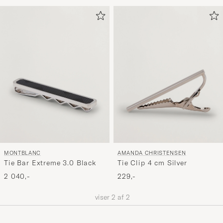
for
at
aktivere
Min
stil,
og
oplev
er
mere
håndpluk
udvalg
til
MONTBLANC
AMANDA CHRISTENSEN
dig.
Tie Bar Extreme 3.0 Black
Tie Clip 4 cm Silver
2 040,-
229,-
viser
2
af
2