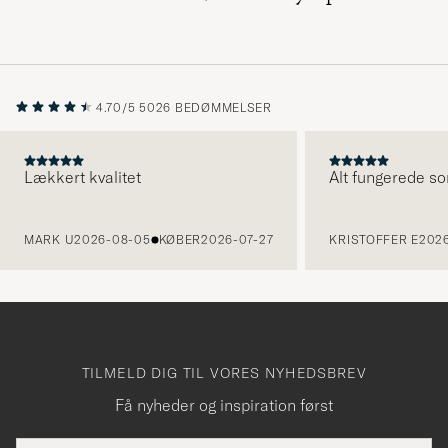
4.70/5
5026 BEDØMMELSER
Lækkert kvalitet
Alt fungerede so
FORRIGE
MARK U
2026-08-05
KØBER
2026-07-27
KRISTOFFER E
2026
TILMELD DIG TIL VORES NYHEDSBREV
Få nyheder og inspiration først
E-