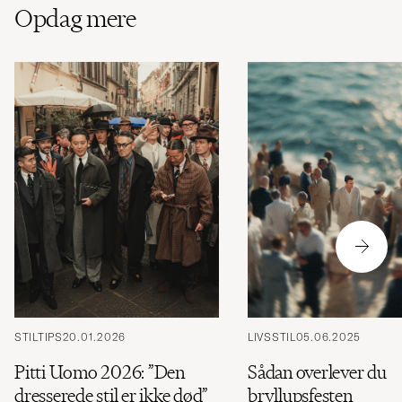
Opdag mere
STILTIPS
20.01.2026
LIVSSTIL
05.06.2025
Pitti Uomo 2026: ”Den
Sådan overlever du
dresserede stil er ikke død”
bryllupsfesten