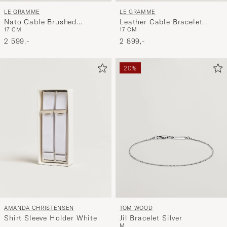
LE GRAMME
LE GRAMME
Nato Cable Brushed
Leather Cable Bracelet
17 CM
17 CM
Bracelet Orange/Sterling
Brown/Sterling Silver 7g
Silver 7g
2 599,-
2 899,-
20%
AMANDA CHRISTENSEN
TOM WOOD
Shirt Sleeve Holder White
Jil Bracelet Silver
M