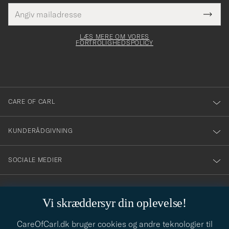
E-
Tack
Dette
mailadresse
Submi
elt skal
för
Newsl
dfyldes
Form
LÆS MERE OM VORES
att
FORTROLIGHEDSPOLICY
du
anmälde
dig
till
CARE OF CARL
vårt
nyhetsbrev!
KUNDERÅDGIVNING
SOCIALE MEDIER
VIRKSOMHEDSOPLYSNINGER
Vi skræddersyr din oplevelse!
CareOfCarl.dk bruger cookies og andre teknologier til