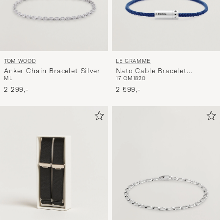
TOM WOOD
LE GRAMME
Anker Chain Bracelet Silver
Nato Cable Bracelet
M
L
17 CM
18
20
Blue/Sterling Silver 7g
2 299,-
2 599,-