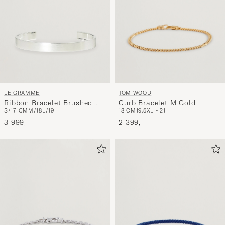
LE GRAMME
TOM WOOD
Ribbon Bracelet Brushed
Curb Bracelet M Gold
S/17 CM
M/18
L/19
18 CM
19,5
XL - 21
Sterling Silver 21g
3 999,-
2 399,-