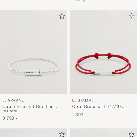
LE GRAMME
LE GRAMME
Cable Bracelet Brushed
Cord Bracelet Le 17/10
18 CM
20
Sterling Silver 9g
Red/Sterling Silver
1 399,-
3 799,-