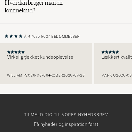
Hvordan bruger man en
lommeklud?
4.70/5
5027 BEDØMMELSER
Virkelig tjekket kundeoplevelse.
Lækkert kvalit
FORRIGE
WILLIAM P
2026-08-06
KØBER
2026-07-28
MARK U
2026-08
TILMELD DIG TIL VORES NYHEDSBREV
Få nyheder og inspiration først