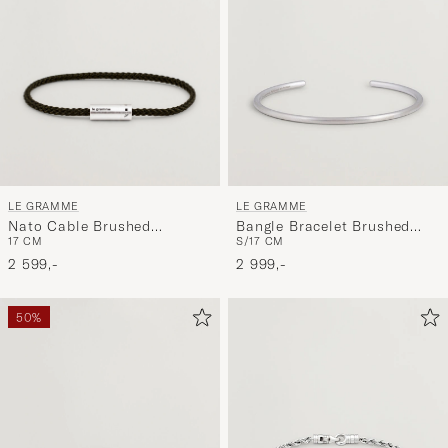
LE GRAMME
LE GRAMME
Nato Cable Brushed
Bangle Bracelet Brushed
17 CM
S/17 CM
Bracelet Khaki/Sterling
Sterling Silver 7g
Silver
2 599,-
2 999,-
50%