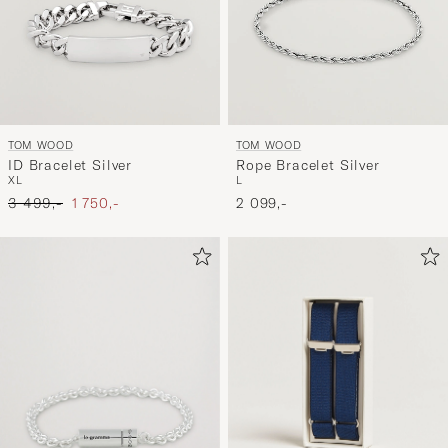
TOM WOOD
TOM WOOD
ID Bracelet Silver
Rope Bracelet Silver
XL
L
Ordinary pris
Nedsat pris
3 499,-
1 750,-
2 099,-