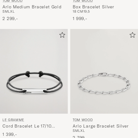
TOM WOOD
TOM WOOD
Box Bracelet Silver
Arlo Medium Bracelet Gold
18 CM
19,5
S
M
L
XL
1 999,-
2 299,-
LE GRAMME
TOM WOOD
Cord Bracelet Le 17/10
Arlo Large Bracelet Silver
S
M
L
XL
Black/Sterling Silver
1 399,-
2 799,-