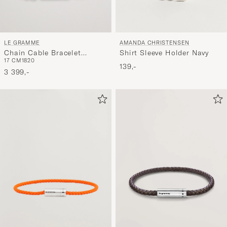
LE GRAMME
AMANDA CHRISTENSEN
Chain Cable Bracelet
Shirt Sleeve Holder Navy
17 CM
18
20
Sterling Silver 11g
139,-
3 399,-