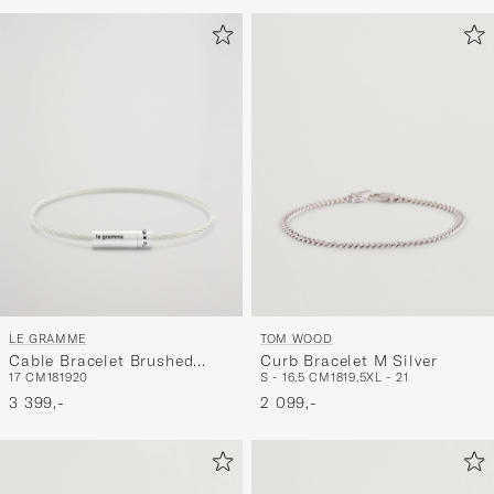
for
at
aktivere
Min
stil,
og
oplev
er
mere
håndpluk
udvalg
til
LE GRAMME
TOM WOOD
dig.
Cable Bracelet Brushed
Curb Bracelet M Silver
17 CM
18
19
20
S - 16,5 CM
18
19,5
XL - 21
Sterling Silver 7g
3 399,-
2 099,-