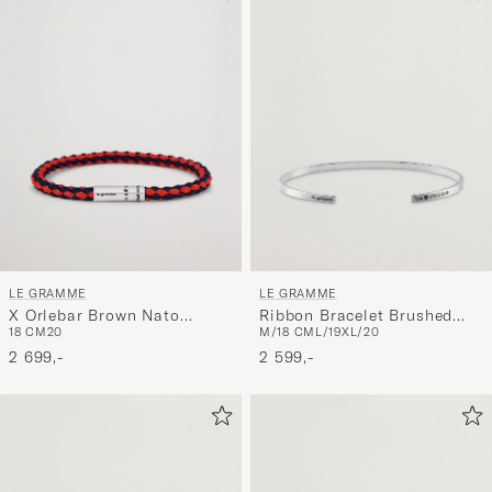
LE GRAMME
LE GRAMME
X Orlebar Brown Nato
Ribbon Bracelet Brushed
18 CM
20
M/18 CM
L/19
XL/20
Bracelet Navy/Red
Sterling Silver 7g
2 699,-
2 599,-