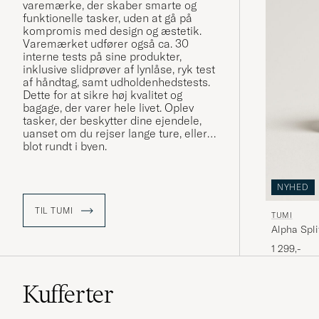
varemærke, der skaber smarte og
funktionelle tasker, uden at gå på
kompromis med design og æstetik.
Varemærket udfører også ca. 30
interne tests på sine produkter,
inklusive slidprøver af lynlåse, ryk test
af håndtag, samt udholdenhedstests.
Dette for at sikre høj kvalitet og
bagage, der varer hele livet. Oplev
tasker, der beskytter dine ejendele,
uanset om du rejser lange ture, eller
blot rundt i byen.
NYHED
TIL TUMI
TUMI
Alpha Spli
1 299,-
Kufferter