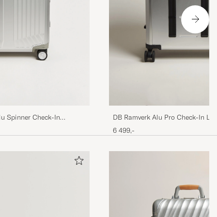
lu Spinner Check-In
DB Ramverk Alu Pro Check-In Lu
Silver/Onyx
6 499,-