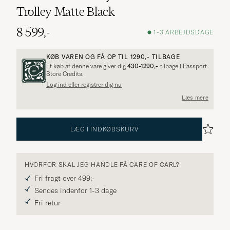
Trolley Matte Black
8 599,-
1-3 ARBEJDSDAGE
KØB VAREN OG FÅ OP TIL
1290,-
TILBAGE
Et køb af denne vare giver dig
430-1290,-
tilbage i Passport
Store Credits.
Log ind eller registrer dig nu
Læs mere
LÆG I INDKØBSKURV
HVORFOR SKAL JEG HANDLE PÅ CARE OF CARL?
Fri fragt over 499;-
Sendes indenfor 1-3 dage
Fri retur