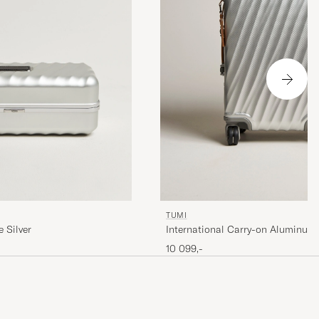
TUMI
 Silver
International Carry-on Aluminum T
Silver
10 099,-