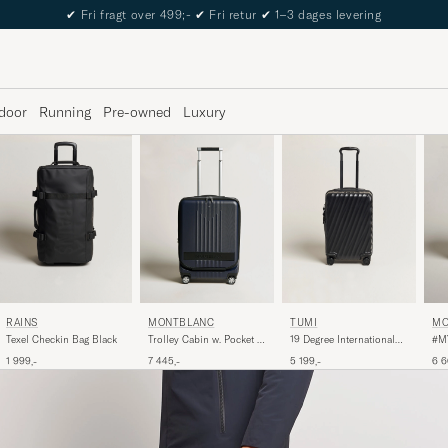
The Care of Carl Passport
door
Running
Pre-owned
Luxury
RAINS
MONTBLANC
TUMI
MO
Texel Checkin Bag Black
Trolley Cabin w. Pocket 4
19 Degree International
#MY
Wheels Blue
Carry-on Trolley Black
Bla
1 999,-
7 445,-
5 199,-
6 6