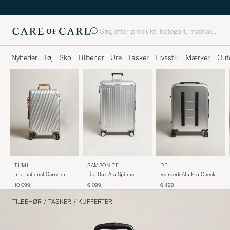
Søg
Nyheder
Tøj
Sko
Tilbehør
Ure
Tasker
Livsstil
Mærker
Out
TUMI
SAMSONITE
DB
International Carry-on
Lite-Box Alu Spinner
Ramverk Alu Pro Check-
Aluminum Trolley Texture
Check-In Aluminium
In Luggage Medium
10 099,-
6 099,-
6 499,-
Silver
Silver/Onyx
TILBEHØR
/
TASKER
/
KUFFERTER