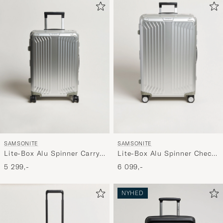
at
aktivere
Min
stil,
og
oplev
er
mere
håndpluk
udvalg
til
SAMSONITE
SAMSONITE
dig.
Lite-Box Alu Spinner Carry-
Lite-Box Alu Spinner Check-
On Aluminium
In Aluminium
5 299,-
6 099,-
NYHED