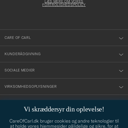
Form
LÆS MERE OM VORES
att
FORTROLIGHEDSPOLICY
du
anmälde
dig
till
CARE OF CARL
vårt
nyhetsbrev!
KUNDERÅDGIVNING
SOCIALE MEDIER
VIRKSOMHEDSOPLYSNINGER
Vi skræddersyr din oplevelse!
STILRÅD
CareOfCarl.dk bruger cookies og andre teknologier til
Behøver du hjælp til at finde din stil? Lad os hjælpe dig, vi hjælper
at holde vores hjemmesider pålidelige og sikre, for at
gerne til!