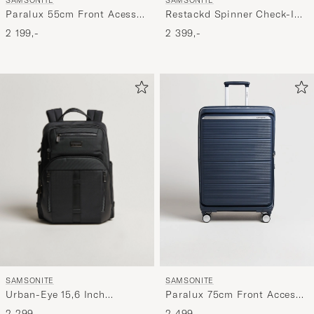
Restackd Spinner Check-In
Paralux 55cm Front Acess
Sage
Carry-On Midnight
2 399,-
2 199,-
SAMSONITE
SAMSONITE
Urban-Eye 15,6 Inch
Paralux 75cm Front Access
Backpack Black
Check-In Midnight
2 299,-
2 499,-