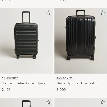
SAMSONITE
SAMSONITE
SamsoniteRestackd Spinner
Nexis Spinner Check-In
Mid Size Check-InBlack
Onyx Black
2 199,-
3 999,-