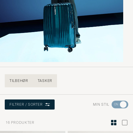
TILBEHØR
TASKER
Gå
MIN STIL
FILTRER / SORTER
til
Stilråd
16
PRODUKTER
for