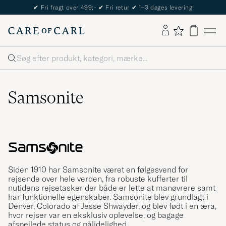
✔
Fri fragt over 499;-
✔
Fri retur
✔
1–3 dages levering
Søg
Samsonite
Siden 1910 har Samsonite været en følgesvend for
rejsende over hele verden, fra robuste kufferter til
nutidens rejsetasker der både er lette at manøvrere samt
har funktionelle egenskaber. Samsonite blev grundlagt i
Denver, Colorado af Jesse Shwayder, og blev født i en æra,
hvor rejser var en eksklusiv oplevelse, og bagage
afspejlede status og pålidelighed.