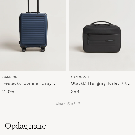
SAMSONITE
SAMSONITE
StackD Hanging Toilet Kit
Restackd Spinner Easy
Black
Access Carry-On Midnight
399,-
2 399,-
viser
16
af
16
Opdag mere