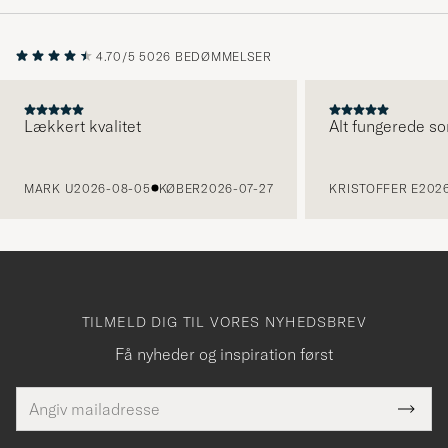
4.70/5
5026 BEDØMMELSER
Lækkert kvalitet
Alt fungerede so
FORRIGE
MARK U
2026-08-05
KØBER
2026-07-27
KRISTOFFER E
2026
TILMELD DIG TIL VORES NYHEDSBREV
Få nyheder og inspiration først
E-
Tack
Dette
mailadresse
Submi
elt skal
för
Newsl
dfyldes