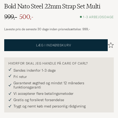
Bold Nato Steel 22mm Strap Set Multi
999,-
500,-
1-3 ARBEJDSDAGE
Ordinary pris
Nedsat pris
Laveste pris de seneste 30 dage inden prisnedsættelse:
999,-
LÆG I INDKØBSKURV
HVORFOR SKAL JEG HANDLE PÅ CARE OF CARL?
Sendes indenfor 1-3 dage
Fri retur
Garanteret ægthed og mindst 12 måneders
funktionsgaranti
Vi accepterer flere betalingsmetoder
Gratis og forsikret forsendelse
Trygt og nemt køb med personlig rådgivning