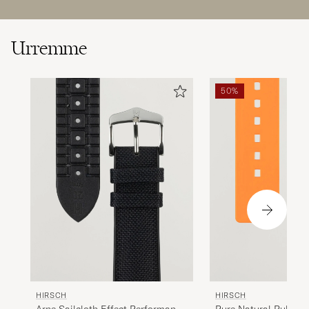
Urremme
50%
HIRSCH
HIRSCH
Arne Sailcloth Effect Performance
Pure Natural Rubber