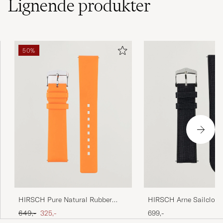
Lignende
produkter
50%
HIRSCH Pure Natural Rubber
HIRSCH Arne Sailcloth 
Watch Strap Orange
Performance Watch Str
Ordinary pris
Nedsat pris
649,-
325,-
699,-