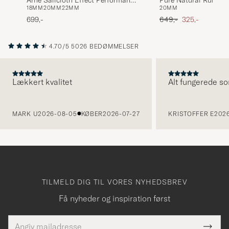
18MM
20MM
22MM
20MM
Watch Strap Black
Orange
Ordinary pris
Nedsat pris
699,-
649,-
325,-
4.70/5
5026 BEDØMMELSER
Lækkert kvalitet
Alt fungerede so
FORRIGE
MARK U
2026-08-05
KØBER
2026-07-27
KRISTOFFER E
2026
TILMELD DIG TIL VORES NYHEDSBREV
Få nyheder og inspiration først
E-
Tack
Dette
mailadresse