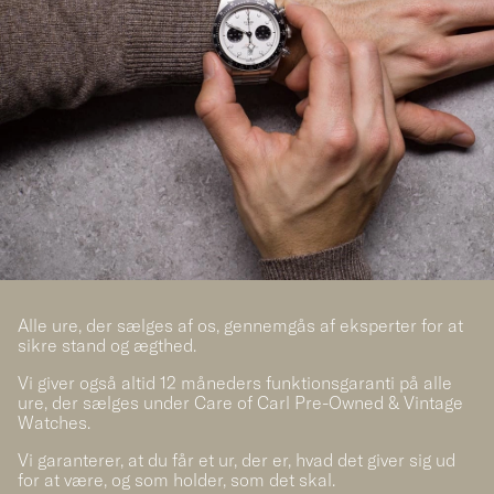
Alle ure, der sælges af os, gennemgås af eksperter for at
sikre stand og ægthed.
Vi giver også altid 12 måneders funktionsgaranti på alle
ure, der sælges under Care of Carl Pre-Owned & Vintage
Watches.
Vi garanterer, at du får et ur, der er, hvad det giver sig ud
for at være, og som holder, som det skal.