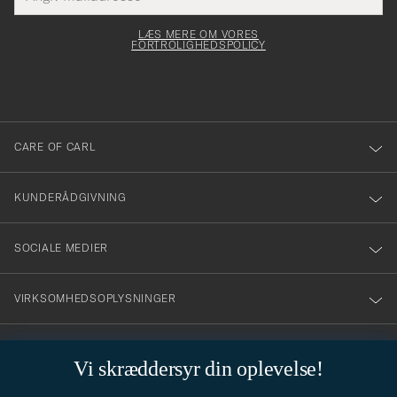
Submi
elt skal
för
Newsl
dfyldes
Form
LÆS MERE OM VORES
att
FORTROLIGHEDSPOLICY
du
anmälde
dig
till
CARE OF CARL
vårt
nyhetsbrev!
KUNDERÅDGIVNING
SOCIALE MEDIER
VIRKSOMHEDSOPLYSNINGER
Vi skræddersyr din oplevelse!
STILRÅD