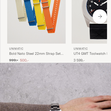
UNIMATIC
UNIMATIC
Bold Nato Steel 22mm Strap Set
UT4 GMT Toolwatch Bl
Multi
Ordinary pris
Nedsat pris
999,-
500,-
3 599,-