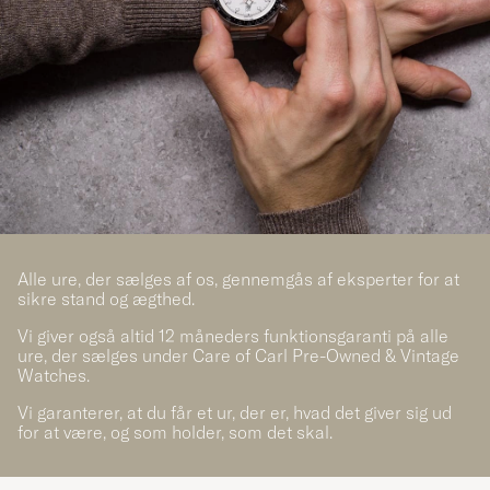
Alle ure, der sælges af os, gennemgås af eksperter for at
sikre stand og ægthed.
Vi giver også altid 12 måneders funktionsgaranti på alle
ure, der sælges under Care of Carl Pre-Owned & Vintage
Watches.
Vi garanterer, at du får et ur, der er, hvad det giver sig ud
for at være, og som holder, som det skal.