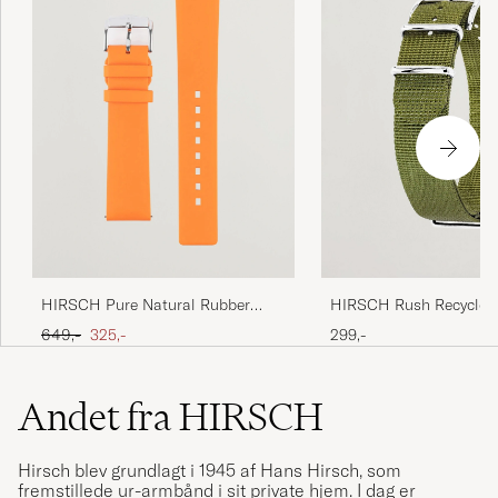
HIRSCH Pure Natural Rubber
HIRSCH Rush Recycle 
Watch Strap Orange
Watch Strap Green
Ordinary pris
Nedsat pris
649,-
325,-
299,-
Andet fra HIRSCH
Hirsch blev grundlagt i 1945 af Hans Hirsch, som
fremstillede ur-armbånd i sit private hjem. I dag er