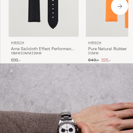
HIRSCH
HIRSCH
Arne Sailcloth Effect Performance
Pure Natural Rubber W
18MM
20MM
22MM
20MM
Watch Strap Black
Orange
Ordinary pris
Nedsat pris
699,-
649,-
325,-