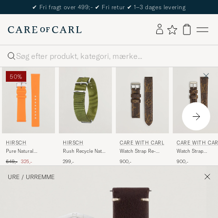
The Care of Carl Passport
Søg
50%
HIRSCH
HIRSCH
CARE WITH CARL
CARE WITH CAR
Pure Natural
Rush Recycle Nato
Watch Strap Re-
Watch Strap
Rubber Watch Strap
Watch Strap Green
made Louis Vuitton
Remade Louis
Ordinary pris
Nedsat pris
649,-
325,-
299,-
900,-
900,-
Orange
Monogram
Vuitton 20/16 mm
Monogram
URE
/
URREMME