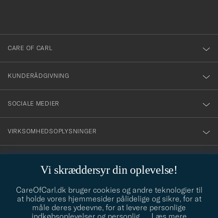
du
anmälde
dig
till
CARE OF CARL
vårt
nyhetsbrev!
KUNDERÅDGIVNING
SOCIALE MEDIER
VIRKSOMHEDSOPLYSNINGER
Vi skræddersyr din oplevelse!
STILRÅD
CareOfCarl.dk bruger cookies og andre teknologier til
Behøver du hjælp til at finde din stil? Lad os hjælpe dig, vi hjælper
at holde vores hjemmesider pålidelige og sikre, for at
gerne til!
info@careofcarl.dk
måle deres ydeevne, for at levere personlige
indkøbsoplevelser og personlig
…
Læs mere
STILRÅD