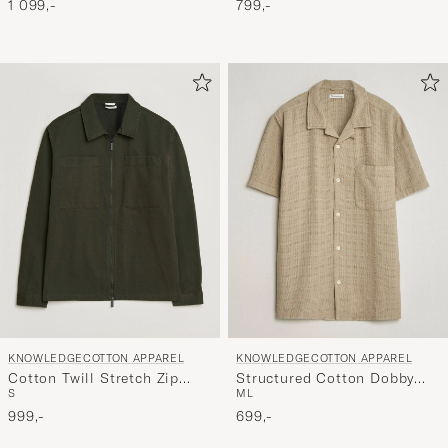
1 099,-
799,-
KNOWLEDGECOTTON APPAREL
KNOWLEDGECOTTON APPAREL
Cotton Twill Stretch Zip
Structured Cotton Dobby
S
M
L
Overshirt Forest Night
Shirt Twill
999,-
699,-