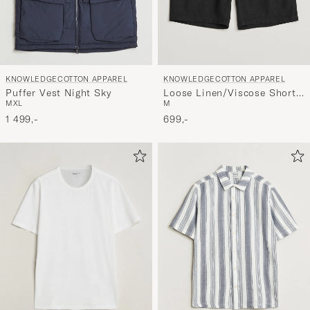
KNOWLEDGECOTTON APPAREL
KNOWLEDGECOTTON APPAREL
Puffer Vest Night Sky
Loose Linen/Viscose Shorts
M
XL
M
Black
1 499,-
699,-