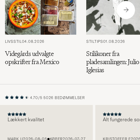
LIVSSTIL
04.08.2026
STILTIPS
01.08.2026
Videgårds udvalgte
Stilikoner fra
opskrifter fra Mexico
pladesamlingen: Julio
Iglesias
4.70/5
5026 BEDØMMELSER
Lækkert kvalitet
Alt fungerede so
FORRIGE
MARK U
2026-08-05
KØBER
2026-07-27
KRISTOFFER E
2026