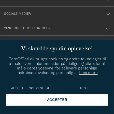
SOCIALE MEDIER
VIRKSOMHEDSOPLYSNINGER
Vi skræddersyr din oplevelse!
STILRÅD
CareOfCarl.dk bruger cookies og andre teknologier til
Behøver du hjælp til at finde din stil? Lad os hjælpe dig, vi hjælper
at holde vores hjemmesider pålidelige og sikre, for at
gerne til!
info@careofcarl.dk
måle deres ydeevne, for at levere personlige
indkøbsoplevelser og personlig
…
Læs mere
STILRÅD
ACCEPTER NØDVENDIGE
TILPAS
© Care of Carl 2026
ACCEPTER