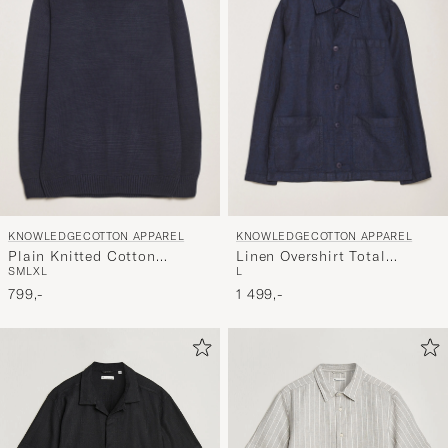
KNOWLEDGECOTTON APPAREL
KNOWLEDGECOTTON APPAREL
Plain Knitted Cotton
Linen Overshirt Total
S
M
L
XL
L
Crewneck Night Sky
Eclipse
799,-
1 499,-