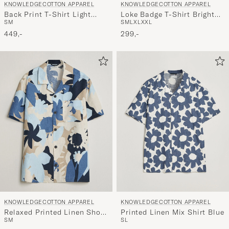
KNOWLEDGECOTTON APPAREL
KNOWLEDGECOTTON APPAREL
Loke Badge T-Shirt Bright
Back Print T-Shirt Light
S
M
L
XL
XXL
S
M
White
Feather Grey
299,-
449,-
KNOWLEDGECOTTON APPAREL
KNOWLEDGECOTTON APPAREL
Relaxed Printed Linen Short
Printed Linen Mix Shirt Blue
S
M
S
L
Sleeve Shirt Blue