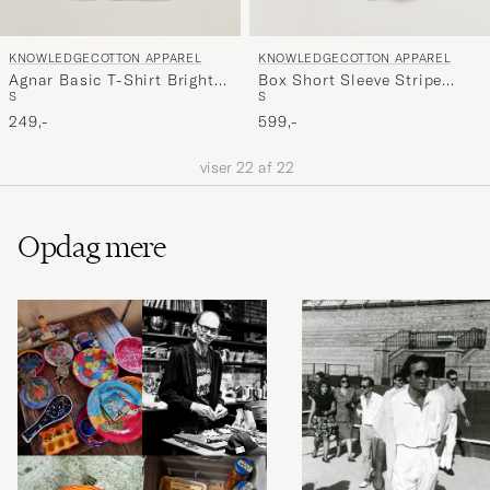
KNOWLEDGECOTTON APPAREL
KNOWLEDGECOTTON APPAREL
Agnar Basic T-Shirt Bright
Box Short Sleeve Stripe
S
S
White
Shirt Blue Stripe
249,-
599,-
viser
22
af
22
Opdag mere