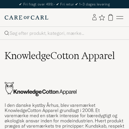
✔
Fri fragt over 499;-
✔
Fri retur
✔
1–3 dages levering
Søg
KnowledgeCotton Apparel
I den danske kystby Århus, blev varemærket
KnowledgeCotton Apparel grundlagt i 2008. Et
varemærke med en stærk interesse for bæredygtigt og
økologisk ansvar inden for modeindustrien. Hvert produkt
præges af varemærkets tre principper: Kundskab, respekt