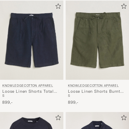
KNOWLEDGECOTTON APPAREL
KNOWLEDGECOTTON APPAREL
Loose Linen Shorts Total
Loose Linen Shorts Burnt
S
S
Eclipse
Olive
899,-
899,-