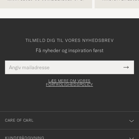
TILMELD DIG TIL VORES NYHEDSBREV
Få nyheder og inspiration først
E-
Tack
Dette
mailadresse
Submi
elt skal
för
Newsl
dfyldes
Form
LÆS MERE OM VORES
att
FORTROLIGHEDSPOLICY
du
anmälde
dig
till
CARE OF CARL
vårt
nyhetsbrev!
KUNDERÅDGIVNING