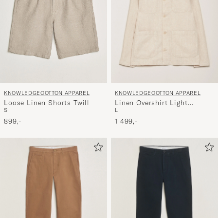
og
oplev
er
mere
håndpluk
udvalg
til
KNOWLEDGECOTTON APPAREL
KNOWLEDGECOTTON APPAREL
dig.
Linen Overshirt Light
Loose Linen Shorts Twill
L
S
Feather Grey
1 499,-
899,-