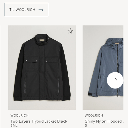
TIL WOOLRICH
WOOLRICH
WOOLRICH
Two Layers Hybrid Jacket Black
Shiny Nylon Hooded Ja
S
M
L
S
Grisaille