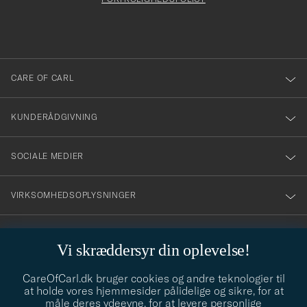
att
du
anmälde
dig
till
CARE OF CARL
vårt
nyhetsbrev!
KUNDERÅDGIVNING
SOCIALE MEDIER
VIRKSOMHEDSOPLYSNINGER
Vi skræddersyr din oplevelse!
STILRÅD
CareOfCarl.dk bruger cookies og andre teknologier til
Behøver du hjælp til at finde din stil? Lad os hjælpe dig, vi hjælper
at holde vores hjemmesider pålidelige og sikre, for at
gerne til!
info@careofcarl.dk
måle deres ydeevne, for at levere personlige