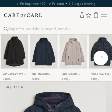
✔
Fri fragt over 499;-
✔
Fri retur
✔
1–3 dages levering
Søg
C.P. Company Pro-
UBR Regulator
UBR Regulator
Herno Faux Fur
Tek Lightweight
Herringbone Parka
Herringbone Parka
Down Parka Navy
4 899,-
5 999,-
5 999,-
7 499,-
Padded Parka Black
Navy
Drift Wood
TØJ
/
JAKKER