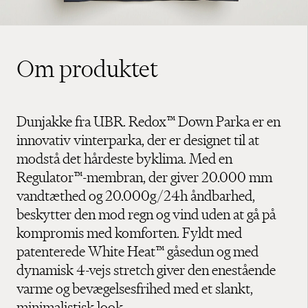
Om produktet
Dunjakke fra UBR. Redox™ Down Parka er en
innovativ vinterparka, der er designet til at
modstå det hårdeste byklima. Med en
Regulator™-membran, der giver 20.000 mm
vandtæthed og 20.000g/24h åndbarhed,
beskytter den mod regn og vind uden at gå på
kompromis med komforten. Fyldt med
patenterede White Heat™ gåsedun og med
dynamisk 4-vejs stretch giver den enestående
varme og bevægelsesfrihed med et slankt,
minimalistisk look.