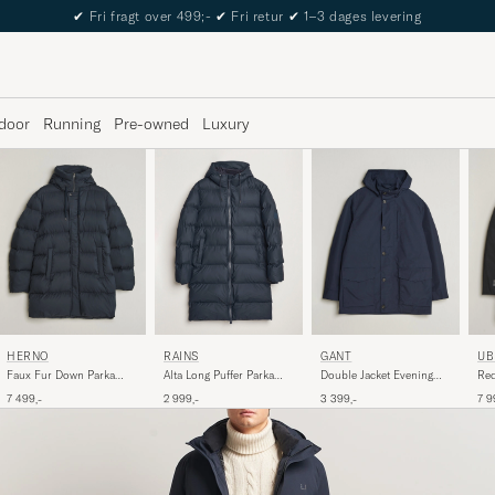
The Care of Carl Passport
door
Running
Pre-owned
Luxury
RAINS
HERNO
GANT
UB
Alta Long Puffer Parka
Faux Fur Down Parka
Double Jacket Evening
Red
Navy
Navy
Blue
2 999,-
7 499,-
3 399,-
7 9