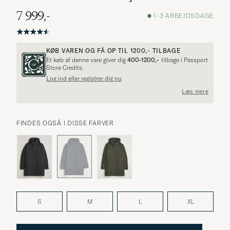
7 999,-
1-3 ARBEJDSDAGE
KØB VAREN OG FÅ OP TIL
1200,-
TILBAGE
Et køb af denne vare giver dig
400-1200,-
tilbage i Passport
Store Credits.
Log ind eller registrer dig nu
Læs mere
FINDES OGSÅ I DISSE FARVER
S
M
L
XL