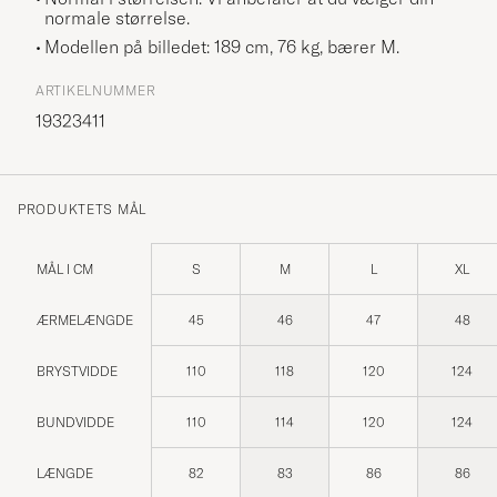
normale størrelse.
Modellen på billedet: 189 cm, 76 kg, bærer
M
.
ARTIKELNUMMER
19323411
PRODUKTETS MÅL
MÅL I CM
S
M
L
XL
ÆRMELÆNGDE
45
46
47
48
BRYSTVIDDE
110
118
120
124
BUNDVIDDE
110
114
120
124
LÆNGDE
82
83
86
86