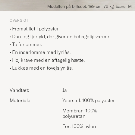
Modellen på billedet: 189 cm, 76 kg, bærer M.
OVERSIGT
Fremstillet i polyester.
Dun- og fjerfyld, der giver en behagelig varme.
To forlommer.
En inderlomme med lynlås.
Høj krave med en aftagelig hætte.
Lukkes med en tovejslynlås.
Vandtæt:
Ja
Materiale:
Yderstof: 100% polyester
Membran: 100%
polyuretan
For: 100% nylon