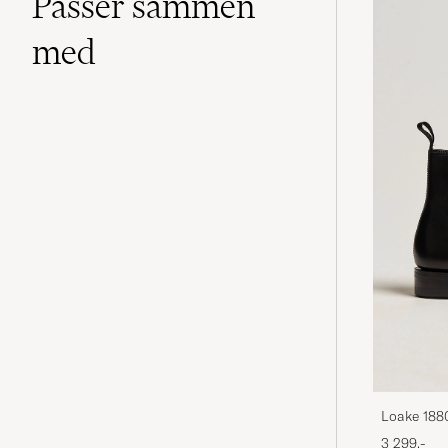
Passer sammen
med
Loake 188
3 299,-