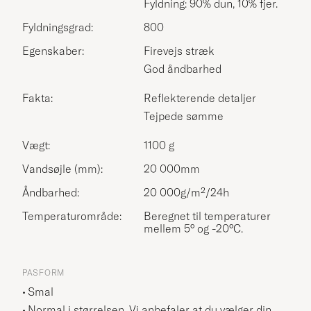
Fyldning: 90% dun, 10% fjer.
Fyldningsgrad:
800
Egenskaber:
Firevejs stræk
God åndbarhed
Fakta:
Reflekterende detaljer
Tejpede sømme
Vægt:
1100 g
Vandsøjle (mm):
20 000mm
Åndbarhed:
20 000g/m²/24h
Temperaturområde:
Beregnet til temperaturer
mellem 5° og -20°C.
PASFORM
Smal
Normal i størrelsen. Vi anbefaler at du vælger din