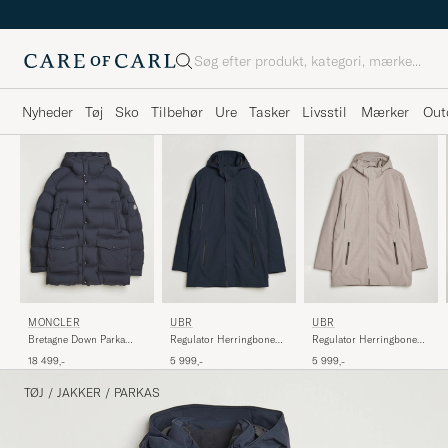
Søg
Nyheder
Tøj
Sko
Tilbehør
Ure
Tasker
Livsstil
Mærker
Out
MONCLER
UBR
UBR
Bretagne Down Parka
Regulator Herringbone
Regulator Herringbone
Navy
Parka Navy
Parka Drift Wood
18 499,-
5 999,-
5 999,-
TØJ
/
JAKKER
/
PARKAS