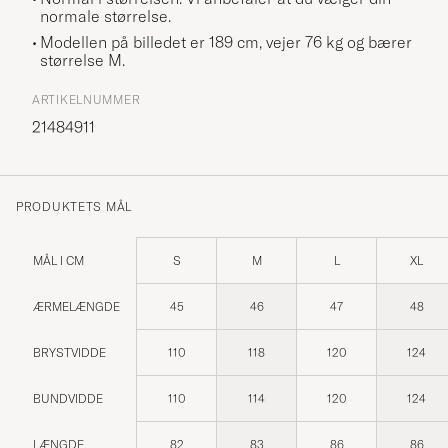
normale størrelse.
Modellen på billedet er 189 cm, vejer 76 kg og bærer
størrelse
M
.
ARTIKELNUMMER
21484911
PRODUKTETS MÅL
MÅL I CM
S
M
L
XL
ÆRMELÆNGDE
45
46
47
48
BRYSTVIDDE
110
118
120
124
BUNDVIDDE
110
114
120
124
LÆNGDE
82
83
86
86