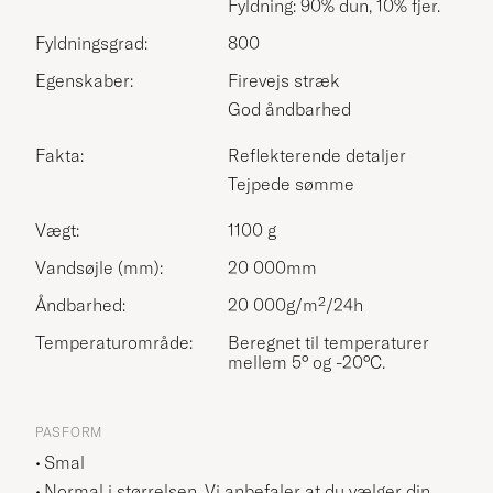
Fyldning: 90% dun, 10% fjer.
Fyldningsgrad:
800
Egenskaber:
Firevejs stræk
God åndbarhed
Fakta:
Reflekterende detaljer
Tejpede sømme
Vægt:
1100 g
Vandsøjle (mm):
20 000mm
Åndbarhed:
20 000g/m²/24h
Temperaturområde:
Beregnet til temperaturer
mellem 5° og -20°C.
PASFORM
Smal
Normal i størrelsen. Vi anbefaler at du vælger din