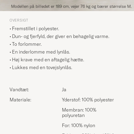
Modellen på billedet er 189 cm, vejer 76 kg og bærer størrelse M.
OVERSIGT
Fremstillet i polyester.
Dun- og fjerfyld, der giver en behagelig varme.
To forlommer.
En inderlomme med lynlås.
Høj krave med en aftagelig hætte.
Lukkes med en tovejslynlås.
Vandtæt:
Ja
Materiale:
Yderstof: 100% polyester
Membran: 100%
polyuretan
For: 100% nylon