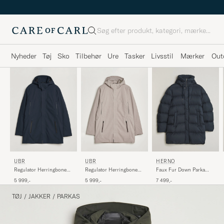
Søg
Nyheder
Tøj
Sko
Tilbehør
Ure
Tasker
Livsstil
Mærker
Out
UBR
UBR
HERNO
Regulator Herringbone
Regulator Herringbone
Faux Fur Down Parka
Parka Navy
Parka Drift Wood
Navy
5 999,-
5 999,-
7 499,-
TØJ
/
JAKKER
/
PARKAS