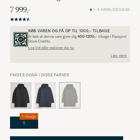
7 999,-
1-3 ARBEJDSDAGE
KØB VAREN OG FÅ OP TIL
1200,-
TILBAGE
Et køb af denne vare giver dig
400-1200,-
tilbage i Passport
Store Credits.
Log ind eller registrer dig nu
Læs mere
FINDES OGSÅ I DISSE FARVER
1 tilbage
S