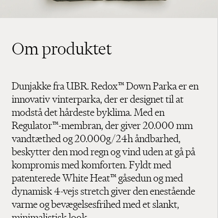
Om produktet
Dunjakke fra UBR. Redox™ Down Parka er en
innovativ vinterparka, der er designet til at
modstå det hårdeste byklima. Med en
Regulator™-membran, der giver 20.000 mm
vandtæthed og 20.000g/24h åndbarhed,
beskytter den mod regn og vind uden at gå på
kompromis med komforten. Fyldt med
patenterede White Heat™ gåsedun og med
dynamisk 4-vejs stretch giver den enestående
varme og bevægelsesfrihed med et slankt,
minimalistisk look.