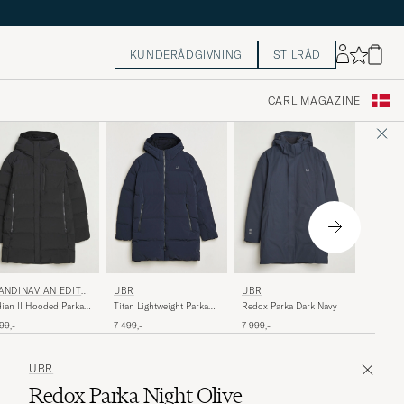
KUNDERÅDGIVNING
STILRÅD
CARL MAGAZINE
UBR
UBR
ANDINAVIAN EDITIO
UBR
Black S
Titan Lightweight Parka
ian II Hooded Parka
Redox Parka Dark Navy
Navy
yx
5 999,-
7 499,-
99,-
7 999,-
UBR
Redox Parka Night Olive