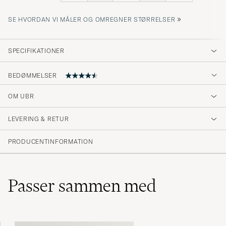
»
SE HVORDAN VI MÅLER OG OMREGNER STØRRELSER
SPECIFIKATIONER
BEDØMMELSER
OM UBR
Veldig fornøyd så langt.
LEVERING & RETUR
VEGARD H
KØBTE PÅ CAREOFCARL.NO
PRODUCENTINFORMATION
Fin jakke, bra passform
Passer sammen med
ALEKSANDER A
KØBTE PÅ CAREOFCARL.NO
Riktigt bra jacka. Lätt, varm och diskret.