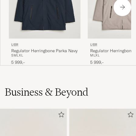
UBR
UBR
Regulator Herringbone Parka Navy
Regulator Herringbone Park
S
M
L
XL
M
L
XL
Wood
5 999,-
5 999,-
Business & Beyond