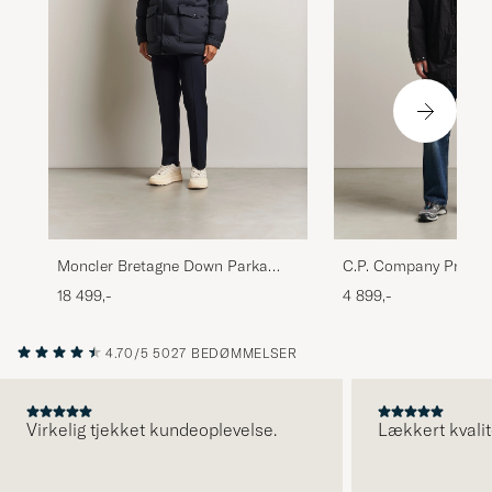
Moncler Bretagne Down Parka
C.P. Company Pro-Te
Navy
Padded Parka Black
18 499,-
4 899,-
4.70/5
5027 BEDØMMELSER
Virkelig tjekket kundeoplevelse.
Lækkert kvalit
FORRIGE