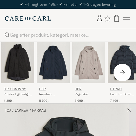
The Care of Carl Passport
Søg
C.P. COMPANY
UBR
UBR
HERNO
Pro-Tek Lightweight
Regulator
Regulator
Faux Fur Down
Padded Parka Black
Herringbone Parka
Herringbone Parka
Parka Navy
4 899,-
5 999,-
5 999,-
7 499,-
Navy
Drift Wood
TØJ
/
JAKKER
/
PARKAS