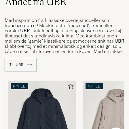
Andet fra UBR
Med inspiration fra klassiske overtøjsmodeller som
trenchcoaten og Mackintosh's "mac coat", fremstiller
norske
UBR
funktionelt og teknologisk avanceret overtøj
tilpasset det skandinaviske klima. Med kombinationen
mellem de "gamle" klassikere og et moderne snit har
UBR
skabt overtøj med et minimalistisk og enkelt design, som
både passer til storbyen og en tur i skoven. Med en jakke
fra
UBR
holder du dig varm og tør på en stilfuld måde.
TIL UBR
NYHED
NYHED