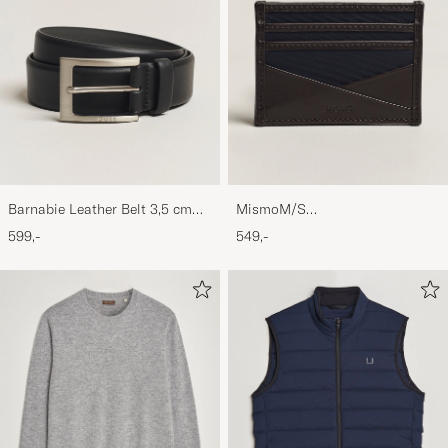
Barnabie Leather Belt 3,5 cm
MismoM/S
Black
CardholderNavy/Dark Brown
599,-
549,-