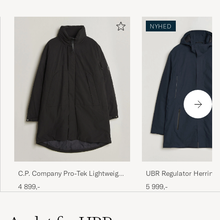
NYHED
C.P. Company Pro-Tek Lightweight
UBR Regulator Herring
Padded Parka Black
Navy
4 899,-
5 999,-