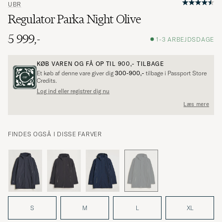
UBR
Regulator Parka Night Olive
5 999,-
1-3 ARBEJDSDAGE
KØB VAREN OG FÅ OP TIL
900,-
TILBAGE
Et køb af denne vare giver dig
300-900,-
tilbage i Passport Store
Credits.
Log ind eller registrer dig nu
Læs mere
FINDES OGSÅ I DISSE FARVER
S
M
L
XL