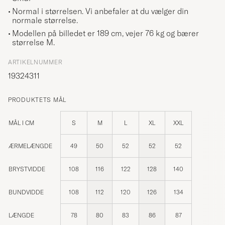
Normal i størrelsen. Vi anbefaler at du vælger din
normale størrelse.
Modellen på billedet er 189 cm, vejer 76 kg og bærer
størrelse
M
.
ARTIKELNUMMER
19324311
PRODUKTETS MÅL
MÅL I CM
S
M
L
XL
XXL
ÆRMELÆNGDE
49
50
52
52
52
BRYSTVIDDE
108
116
122
128
140
BUNDVIDDE
108
112
120
126
134
LÆNGDE
78
80
83
86
87