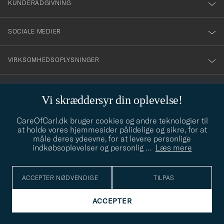
KUNDERÅDGIVNING
SOCIALE MEDIER
VIRKSOMHEDSOPLYSNINGER
Vi skræddersyr din oplevelse!
STILRÅD
CareOfCarl.dk bruger cookies og andre teknologier til
Behøver du hjælp til at finde din stil? Lad os hjælpe dig, vi hjælper
at holde vores hjemmesider pålidelige og sikre, for at
gerne til!
info@careofcarl.dk
måle deres ydeevne, for at levere personlige
indkøbsoplevelser og personlig
…
Læs mere
STILRÅD
ACCEPTER NØDVENDIGE
TILPAS
© Care of Carl 2026
ACCEPTER