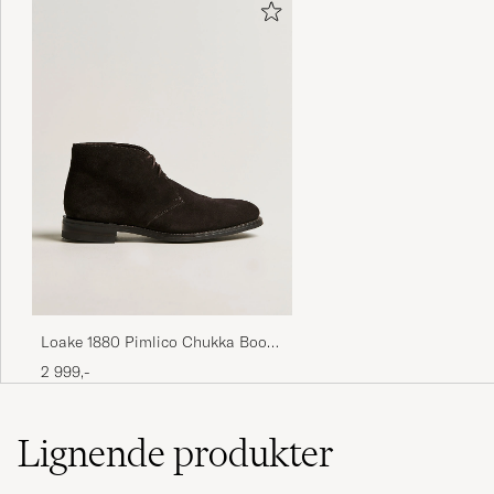
MARCUS G
KØBTE PÅ CAREOFCARL.SE
Loake 1880 Pimlico Chukka Boot
Dark Brown Suede
2 999,-
Lignende
produkter