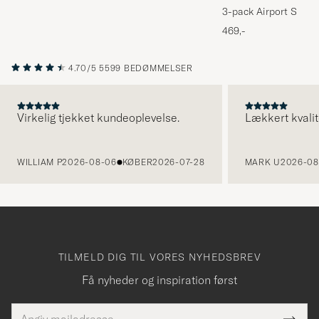
3-pack Airport Socks
Melange
469,-
4.70/5
5599 BEDØMMELSER
Virkelig tjekket kundeoplevelse.
Lækkert kvalit
FORRIGE
WILLIAM P
2026-08-06
KØBER
2026-07-28
MARK U
2026-08
TILMELD DIG TIL VORES NYHEDSBREV
Få nyheder og inspiration først
E-