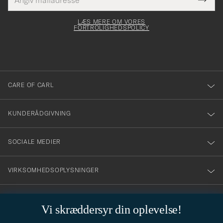
Tack
Dette
mailadresse
Submi
elt skal
för
Newsl
dfyldes
Form
LÆS MERE OM VORES
att
FORTROLIGHEDSPOLICY
du
anmälde
dig
till
CARE OF CARL
vårt
nyhetsbrev!
KUNDERÅDGIVNING
SOCIALE MEDIER
VIRKSOMHEDSOPLYSNINGER
Vi skræddersyr din oplevelse!
STILRÅD