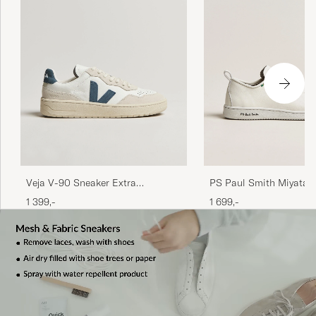
Veja V-90 Sneaker Extra
PS Paul Smith Miyata 
White/California
White
1 399,-
1 699,-