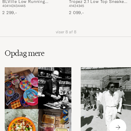
BLVille Low Running
Tropez 2.1 Low Top Sneakers
40
41
42
43
44
45
41
42
43
45
Sneaker Blue
Black
2 299,-
2 099,-
viser
8
af
8
Opdag mere