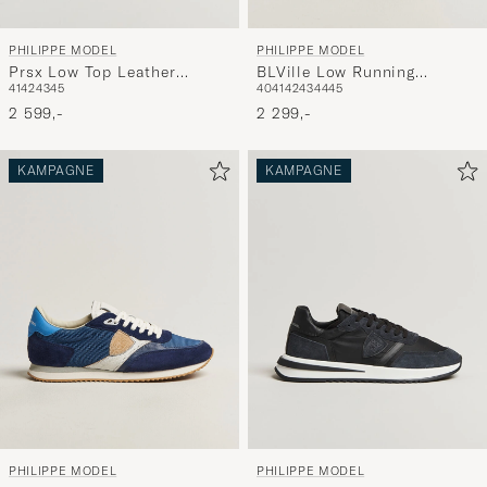
PHILIPPE MODEL
PHILIPPE MODEL
Prsx Low Top Leather
BLVille Low Running
41
42
43
45
40
41
42
43
44
45
Sneakers Black/Silver
Sneaker Grey
2 599,-
2 299,-
KAMPAGNE
KAMPAGNE
PHILIPPE MODEL
PHILIPPE MODEL