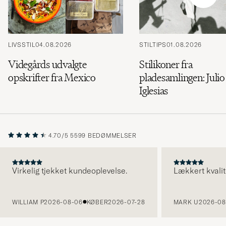
LIVSSTIL
04.08.2026
STILTIPS
01.08.2026
Videgårds udvalgte
Stilikoner fra
opskrifter fra Mexico
pladesamlingen: Julio
Iglesias
4.70/5
5599 BEDØMMELSER
Virkelig tjekket kundeoplevelse.
Lækkert kvalit
FORRIGE
WILLIAM P
2026-08-06
KØBER
2026-07-28
MARK U
2026-08