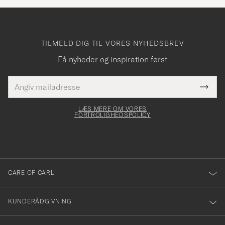
TILMELD DIG TIL VORES NYHEDSBREV
Få nyheder og inspiration først
E-
Tack
Dette
mailadresse
Submi
elt skal
för
Newsl
dfyldes
Form
LÆS MERE OM VORES
att
FORTROLIGHEDSPOLICY
du
anmälde
dig
till
CARE OF CARL
vårt
nyhetsbrev!
KUNDERÅDGIVNING