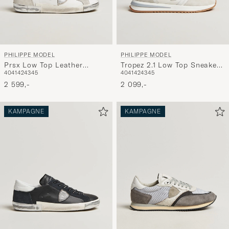
PHILIPPE MODEL
PHILIPPE MODEL
Prsx Low Top Leather
Tropez 2.1 Low Top Sneakers
40
41
42
43
45
40
41
42
43
45
Sneakers White/Silver
White
2 599,-
2 099,-
KAMPAGNE
KAMPAGNE