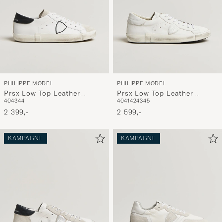
oplev
er
mere
håndpluk
udvalg
til
PHILIPPE MODEL
PHILIPPE MODEL
dig.
Prsx Low Top Leather
Prsx Low Top Leather
40
43
44
40
41
42
43
45
Sneakers White/Black
Sneakers White
2 399,-
2 599,-
KAMPAGNE
KAMPAGNE