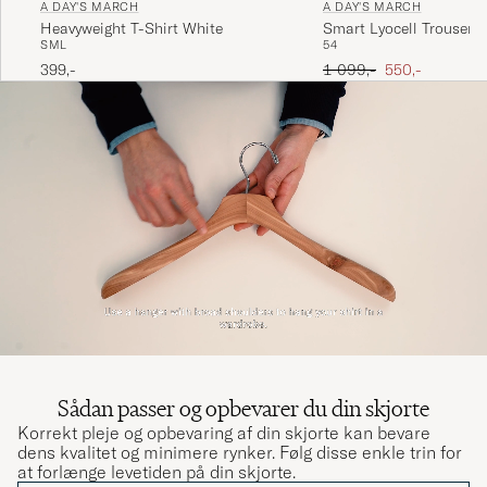
A DAY'S MARCH
A DAY'S MARCH
Heavyweight T-Shirt White
Smart Lyocell Trousers
S
M
L
54
Ordinary pris
Nedsat pris
399,-
1 099,-
550,-
Sådan passer og opbevarer du din skjorte
Korrekt pleje og opbevaring af din skjorte kan bevare
dens kvalitet og minimere rynker. Følg disse enkle trin for
at forlænge levetiden på din skjorte.