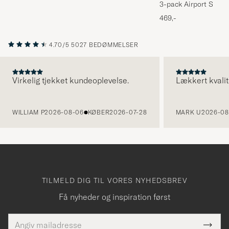
3-pack Airport Socks
Melange
469,-
4.70/5
5027 BEDØMMELSER
Virkelig tjekket kundeoplevelse.
Lækkert kvalit
FORRIGE
WILLIAM P
2026-08-06
KØBER
2026-07-28
MARK U
2026-08
TILMELD DIG TIL VORES NYHEDSBREV
Få nyheder og inspiration først
E-
Tack
Dette
mailadresse
Submi