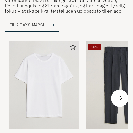
Varemærket blev grundlangt i 2014 af Marcus Gårdö,
Pelle Lundquist og Stefan Pagréus, og har i dag et tydeligt
fokus – at skabe kvalitetstøj uden udløbsdato til en god
pris, uden at give afkald på sine høje miljøambitioner.
TIL A DAY'S MARCH
50%