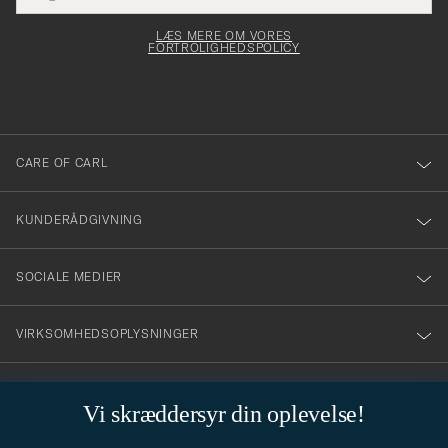
elt skal
för
Newsl
dfyldes
Form
LÆS MERE OM VORES
att
FORTROLIGHEDSPOLICY
du
anmälde
dig
till
CARE OF CARL
vårt
nyhetsbrev!
KUNDERÅDGIVNING
SOCIALE MEDIER
VIRKSOMHEDSOPLYSNINGER
Vi skræddersyr din oplevelse!
STILRÅD