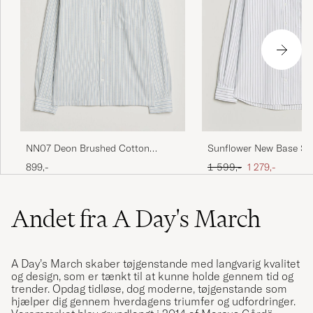
NN07 Deon Brushed Cotton
Sunflower New Base Shi
Striped Shirt Blue
Stripe
Ordinary pris
Nedsat pris
899,-
1 599,-
1 279,-
Andet fra A Day's March
A Day’s March skaber tøjgenstande med langvarig kvalitet
og design, som er tænkt til at kunne holde gennem tid og
trender. Opdag tidløse, dog moderne, tøjgenstande som
hjælper dig gennem hverdagens triumfer og udfordringer.